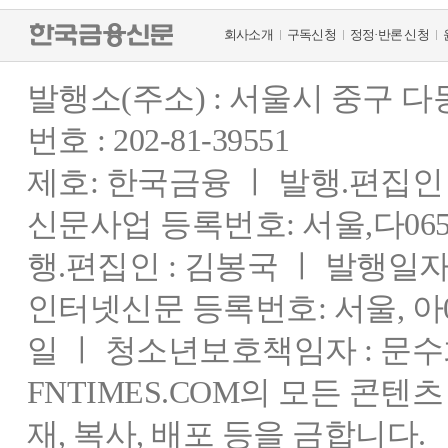
회사소개
구독신청
정정·반론 신청
발행소(주소) : 서울시 중구 
번호 : 202-81-39551
제호: 한국금융 ㅣ 발행.편집인 : 
신문사업 등록번호: 서울,다0655
행.편집인 : 김봉국 ㅣ 발행일자:
인터넷신문 등록번호: 서울, 아03
일 ㅣ 청소년보호책임자 : 문수
FNTIMES.COM의 모든 콘텐
재, 복사, 배포 등을 금합니다.