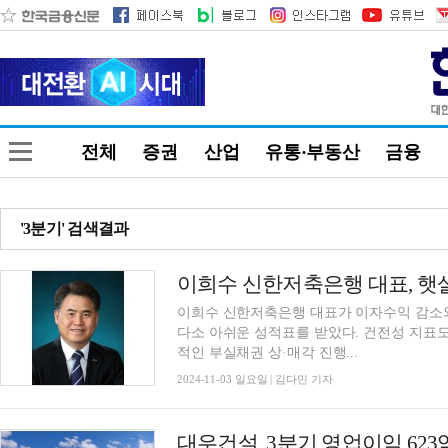
전체
증권
산업
유통·부동산
금융
'3분기' 검색결과
이희수 신한저축은행 대표가 이자수익 감소와
다소 아쉬운 성적표를 받았다. 건전성 지표
적인 부실채권 상·매각 진행...
2024-11-03 일요일 | 김다민 기자
대우건설. 3분기 영업이익 623