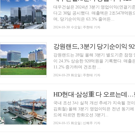
대우건설은 2024년 3분기 영업이익(연결기준)
다고 30일 공시했다. 매출액은 2조5478억원으
며, 당기순이익은 63.3% 줄어든...
2024-10-30 수요일 | 주현태 기자
강원랜드, 3분기 당기순이익 92
강원랜드는 28일 올해 3분기 별도기준 잠
이 24.3% 상승한 920억원을 기록했다. 매출은 3755억원으로 전년동기 대비 0.6%, 전분기 대비
11.2% 증가하며 견조한 ...
2024-10-29 화요일 | 주현태 기자
HD현대·삼성重 다 오르는데…한
국내 조선 3사 실적 개선 추세가 지속될 
김희철) 올해 3분기 영업이익은 전년 동기
드에 따르면 한화오션 3분기...
2024-10-15 화요일 | 신혜주 기자