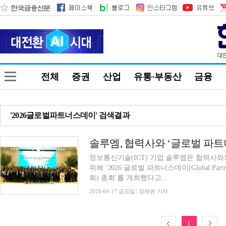
전체
증권
산업
유통·부동산
금융
'2026글로벌파트너스데이' 검색결과
정보통신기술(ICT) 기업 솔루엠은 협력사
위해 ‘2026 글로벌 파트너스데이(Global Pa
회) 총회’를 개최했다고...
2026-04-17 금요일 | 정채윤 기자
1