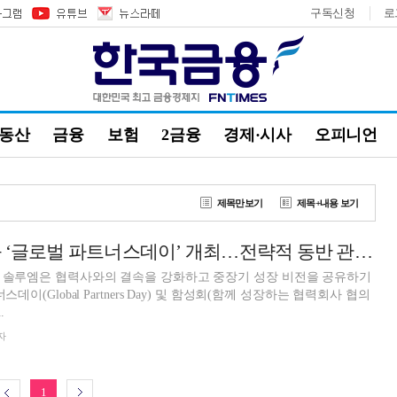
구독신청
로
부동산
금융
보험
2금융
경제·시사
오피니언
제목만보기
제목+내용 보기
솔루엠, 협력사와 ‘글로벌 파트너스데이’ 개최…전략적 동반 관계 강화
업 솔루엠은 협력사와의 결속을 강화하고 중장기 성장 비전을 공유하기
스데이(Global Partners Day) 및 함성회(함께 성장하는 협력회사 협의
.
자
1