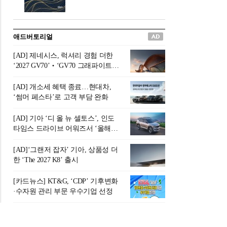
버려야 하는 곳'이라 묘사했다.
원칙으로 서다』를 펴냈다.정
오늘날 많은 이가 은퇴를 지옥
통 관료 출신으로 한국 금융의
이라 부르며 절망하지만, 김경
주요 변곡점마다 중요한 역할
애드버토리얼
록 고문은 새로운 시각을 제시
을 하고 금융 경영인으로서 큰
한다. 은퇴 후 60대를 전후한 1
족적을 남긴 김 전 회장이 후배
[AD] 제네시스, 럭셔리 경험 더한
0년의 과도기는 지옥이 아니라
세대에게 전하는 삶의 조언을
‘2027 GV70’‧‘GV70 그래파이트’
정화와 성장의 공간인 ‘은퇴연
담은 인생 노트다.『물처럼 흐
출시
옥(Purgatory)’이라는 것이다.
르고 원칙으로 서다』는 단순
[AD] 개소세 혜택 종료…현대차,
연옥은 고통스럽지만 끝이 있
한 자서전을 넘어, 실패를 두려
‘썸머 페스타’로 고객 부담 완화
으며, 준비를 통해 천국으로 나
워하지 않는 용기와 자신에 대
아갈 수 있는 희망의 장소라고
한 믿음이 어떻게 삶을 풍요롭
[AD] 기아 ‘디 올 뉴 셀토스’, 인도
말한
게 만드는지를 보여주는 지혜
타임스 드라이브 어워즈서 ‘올해의
의 보고로 평가된다.김용환 전
SUV’ 선정
회장은 “인생의 목표가 크더라
[AD]‘그랜저 잡자’ 기아, 상품성 더
도 조급해하지 말고 작은 것부
한 ‘The 2027 K8’ 출시
터 하나 하나 성취해 나가
라”고 조언한다. 뼈아픈 실패
[카드뉴스] KT&G, ‘CDP’ 기후변화
조차 성공의 뼈대가 된다는 긍
·수자원 관리 부문 우수기업 선정
정적인 마음으로