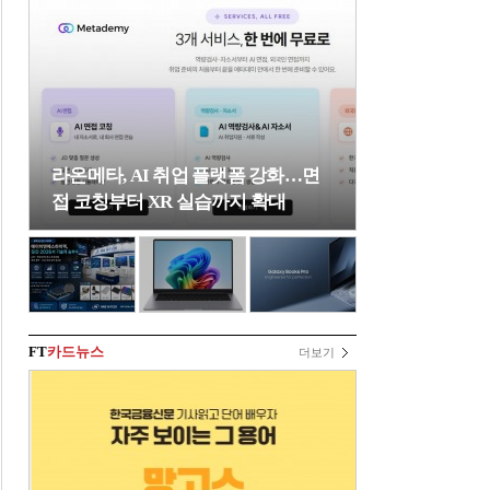
라온메타, AI 취업 플랫폼 강화…면
접 코칭부터 XR 실습까지 확대
FT
카드뉴스
더보기