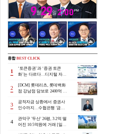
종합
BEST CLICK
‘토큰증권’과 ‘증권 토큰
1
화’는 다르다…디지털 자본
시장 다음 단계는
[DCM] 롯데리츠, 롯데백화
2
점 강남점 담보로 2400억 조
달…단기채 차환
공적자금 상환에서 증권사
3
인수까지…수협은행 '금융
그룹화' 25년 여정 [수협은
관악구 '두산' 26평, 3.2억 떨
행 금융그룹의 꿈①]
4
어진 10.5억원에 거래 [일일
하락가]