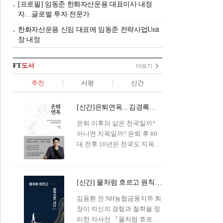
[프로필] 임동준 한화자산운용 대표이사 내정
자…글로벌 투자 전문가
한화자산운용 신임 대표에 임동준 전략사업Unit
장 내정
FT
도서
더보기
추천
서평
신간
[신간]은퇴연옥…김경록의 은퇴 후 삶의 나침반
은퇴 이후의 삶은 천국일까?
아니면 지옥일까? 은퇴 후 60
대 전후 10년은 천국도 지옥도
아닌 '연옥'이라 개념이 등장해
화제를 모으고 있다.투자 전문
가이자 은퇴연구소장으로서의
[신간] 물처럼 흐르고 원칙으로 서다…김용환의 통찰을 담다
은퇴 설계를 가이드해 온 김경
록 옵투스자산운용의 고문이
김용환 전 NH농협금융지주 회
신간 『은퇴연옥』을 내놓았
장이 자신의 경험과 철학을 정
다.단테는 지옥을 '모든 희망을
리한 자서전 『물처럼 흐르고