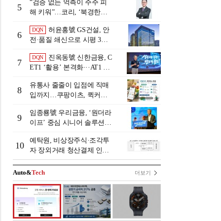
“검증 없는 억측이 주주 피
5
해 키워”…코리, ‘북경한미
미수채권 논란’ 정면 반박
허윤홍號 GS건설, 안
DQN
6
전·품질 쇄신으로 시평 3위
탈환
진옥동號 신한금융, C
DQN
7
ET1 ‘활용’ 본격화···AT1 늘
린 이유는 [Capital Quality Re
유통사 줄줄이 입점에 직매
view]
8
입까지…쿠팡이츠, 퀵커머
스 판 키운다
임종룡號 우리금융, ‘원더라
9
이프’ 중심 시니어 솔루션
확대…계열사 시너지 '관건'
예탁원, 비상장주식·조각투
[금융 시니어 비즈니스 돋보
10
자 장외거래 청산결제 인프
기]
라 구축 착수
Auto&
Tech
더보기