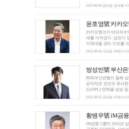
2025-08-08 금요일 | 김재훈 기
카카오뱅크가 비이자수익
세를 이어갔다. 상반기 
가계대출 관리 기조를 이
2025-08-06 수요일 | 우한나 기
BNK부산은행이 올해 상
순이익은 전년과 유사한 수
신(NPL)·연체율 상승 등 
2025-08-01 금요일 | 우한나 기
iM금융그룹이 2025년 