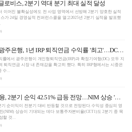
글로비스, 2분기 역대 분기 최대 실적 달성
 이어진 불확실성에도 전 사업 영역에서 선방해 2분기 양호한 실적
.
자
1년 IRP 퇴직연금 수익률 '최고'…DC형도 지방은행 1위 [2025 2분기 퇴직연금 랭킹]
익률에서 광주은행이 개인형퇴직연금(IRP)과 확정기여형(DC) 모두 지
며 퇴직연금 시장 내 존재감을 확고히 했다. 특히 IRP형에서는 시중은
수...
자
임종룡號 우리금융, 2분기 순익 42.51% 급등 전망…NIM 상승 '주목' [금융지주 실적 미리보기]
분기 순이익이 전분기 대비 반등할 것으로 전망된다.수익성 중심의 영
(NIM) 상승이 기대되는 데다 보통주자본비율(CET1)도 2분기 중 목
할 것...
자