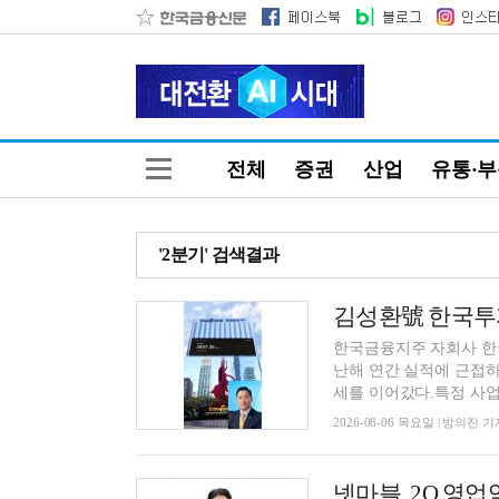
전체
증권
산업
유통·
'2분기' 검색결과
한국금융지주 자회사 한
난해 연간 실적에 근접하
세를 이어갔다.특정 사업 
2026-08-06 목요일 | 방의진 기
넷마블, 2Q 영업