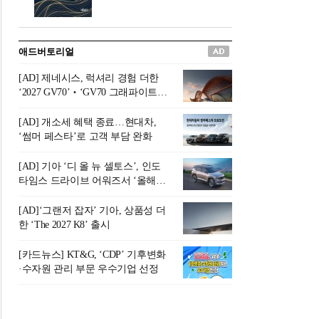
버려야 하는 곳'이라 묘사했다.
원칙으로 서다』를 펴냈다.정
오늘날 많은 이가 은퇴를 지옥
통 관료 출신으로 한국 금융의
이라 부르며 절망하지만, 김경
주요 변곡점마다 중요한 역할
애드버토리얼
록 고문은 새로운 시각을 제시
을 하고 금융 경영인으로서 큰
한다. 은퇴 후 60대를 전후한 1
족적을 남긴 김 전 회장이 후배
[AD] 제네시스, 럭셔리 경험 더한
0년의 과도기는 지옥이 아니라
세대에게 전하는 삶의 조언을
‘2027 GV70’‧‘GV70 그래파이트’
정화와 성장의 공간인 ‘은퇴연
담은 인생 노트다.『물처럼 흐
출시
옥(Purgatory)’이라는 것이다.
르고 원칙으로 서다』는 단순
[AD] 개소세 혜택 종료…현대차,
연옥은 고통스럽지만 끝이 있
한 자서전을 넘어, 실패를 두려
‘썸머 페스타’로 고객 부담 완화
으며, 준비를 통해 천국으로 나
워하지 않는 용기와 자신에 대
아갈 수 있는 희망의 장소라고
한 믿음이 어떻게 삶을 풍요롭
[AD] 기아 ‘디 올 뉴 셀토스’, 인도
말한
게 만드는지를 보여주는 지혜
타임스 드라이브 어워즈서 ‘올해의
의 보고로 평가된다.김용환 전
SUV’ 선정
회장은 “인생의 목표가 크더라
[AD]‘그랜저 잡자’ 기아, 상품성 더
도 조급해하지 말고 작은 것부
한 ‘The 2027 K8’ 출시
터 하나 하나 성취해 나가
라”고 조언한다. 뼈아픈 실패
[카드뉴스] KT&G, ‘CDP’ 기후변화
조차 성공의 뼈대가 된다는 긍
·수자원 관리 부문 우수기업 선정
정적인 마음으로