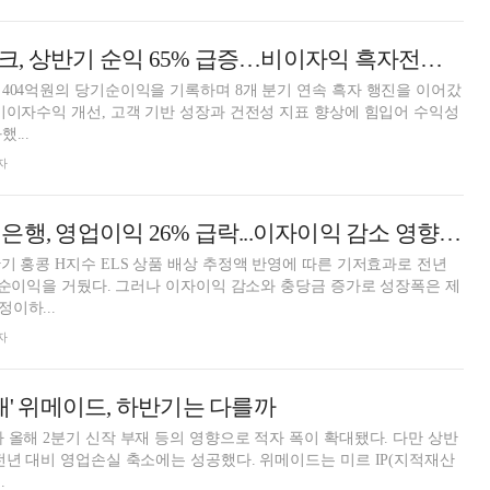
이은미號 토스뱅크, 상반기 순익 65% 급증…비이자익 흑자전환 '과제' [금융사 2025 상반기 실적]
404억원의 당기순이익을 기록하며 8개 분기 연속 흑자 행진을 이어갔
비이자수익 개선, 고객 기반 성장과 건전성 지표 향상에 힘입어 수익성
...
자
이광희號 SC제일은행, 영업이익 26% 급락...이자이익 감소 영향 [금융사 2025 상반기 실적]
기 홍콩 H지수 ELS 상품 배상 추정액 반영에 따른 기저효과로 전년
당기순이익을 거뒀다. 그러나 이자이익 감소와 충당금 증가로 성장폭은 제
이하...
자
대' 위메이드, 하반기는 다를까
 올해 2분기 신작 부재 등의 영향으로 적자 폭이 확대됐다. 다만 상반
영업손실 축소에는 성공했다. 위메이드는 미르 IP(지적재산
.