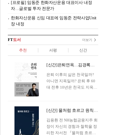
[프로필] 임동준 한화자산운용 대표이사 내정
자…글로벌 투자 전문가
한화자산운용 신임 대표에 임동준 전략사업Unit
장 내정
FT
도서
더보기
추천
서평
신간
[신간]은퇴연옥…김경록의 은퇴 후 삶의 나침반
은퇴 이후의 삶은 천국일까?
아니면 지옥일까? 은퇴 후 60
대 전후 10년은 천국도 지옥도
아닌 '연옥'이라 개념이 등장해
화제를 모으고 있다.투자 전문
가이자 은퇴연구소장으로서의
[신간] 물처럼 흐르고 원칙으로 서다…김용환의 통찰을 담다
은퇴 설계를 가이드해 온 김경
록 옵투스자산운용의 고문이
김용환 전 NH농협금융지주 회
신간 『은퇴연옥』을 내놓았
장이 자신의 경험과 철학을 정
다.단테는 지옥을 '모든 희망을
리한 자서전 『물처럼 흐르고