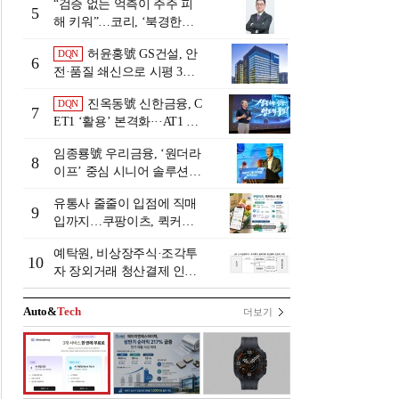
“검증 없는 억측이 주주 피
5
해 키워”…코리, ‘북경한미
미수채권 논란’ 정면 반박
허윤홍號 GS건설, 안
DQN
6
전·품질 쇄신으로 시평 3위
탈환
진옥동號 신한금융, C
DQN
7
ET1 ‘활용’ 본격화···AT1 늘
린 이유는 [Capital Quality Re
임종룡號 우리금융, ‘원더라
view]
8
이프’ 중심 시니어 솔루션
확대…계열사 시너지 '관건'
유통사 줄줄이 입점에 직매
[금융 시니어 비즈니스 돋보
9
입까지…쿠팡이츠, 퀵커머
기]
스 판 키운다
예탁원, 비상장주식·조각투
10
자 장외거래 청산결제 인프
라 구축 착수
Auto&
Tech
더보기