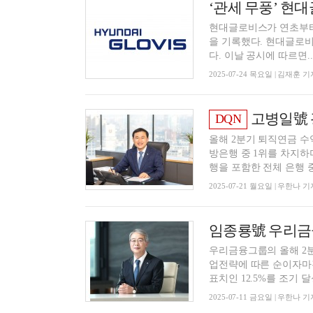
‘관세 무풍’ 현대
현대글로비스가 연초부터
을 기록했다. 현대글로비스가 24일 경영실적 컨퍼런스콜을 열고2025년 2분기 실적을 발표했
다. 이날 공시에 따르면..
2025-07-24 목요일 | 김재훈 기
고병일號 광주은행, 
DQN
올해 2분기 퇴직연금 수
방은행 중 1위를 차지하
행을 포함한 전체 은행 중 
2025-07-21 월요일 | 우한나 기
우리금융그룹의 올해 2
업전략에 따른 순이자마진
표치인 12.5%를 조기 달성
2025-07-11 금요일 | 우한나 기