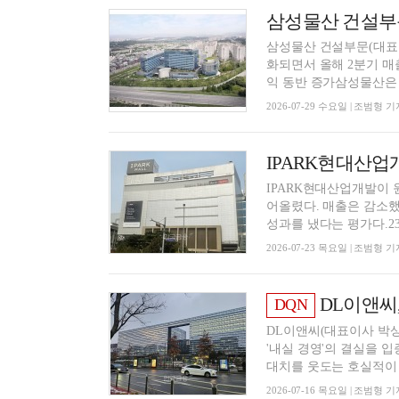
삼성물산 건설부문(대표
화되면서 올해 2분기 매
익 동반 증가삼성물산은 29
2026-07-29 수요일 | 조범형 기
IPARK현대산업개
IPARK현대산업개발이 
어올렸다. 매출은 감소했
성과를 냈다는 평가다.23
2026-07-23 목요일 | 조범형 기
DL이앤씨
DQN
DL이앤씨(대표이사 박상
'내실 경영'의 결실을 
대치를 웃도는 호실적이 예
2026-07-16 목요일 | 조범형 기