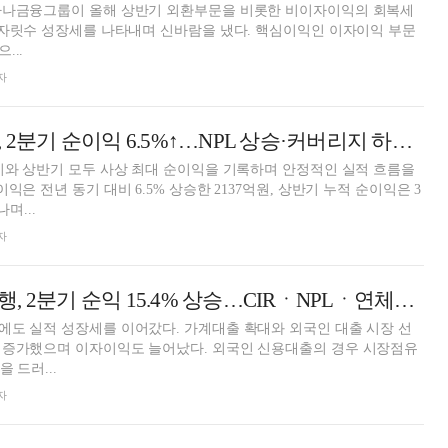
하나금융그룹이 올해 상반기 외환부문을 비롯한 비이자이익의 회복세
성장세를 나타내며 신바람을 냈다. 핵심이익인 이자이익 부문
...
자
김기홍號 JB금융, 2분기 순이익 6.5%↑…NPL 상승·커버리지 하락 '과제' [금융사 2025 상반기 실적]
기와 상반기 모두 사상 최대 순이익을 기록하며 안정적인 실적 흐름을
익은 전년 동기 대비 6.5% 상승한 2137억원, 상반기 누적 순이익은 3
나며...
자
백종일號 전북은행, 2분기 순익 15.4% 상승…CIRㆍNPLㆍ연체율 개선 시급[금융사 2025 상반기 실적]
도 실적 성장세를 이어갔다. 가계대출 확대와 외국인 대출 시장 선
 증가했으며 이자이익도 늘어났다. 외국인 신용대출의 경우 시장점유
 드러...
자