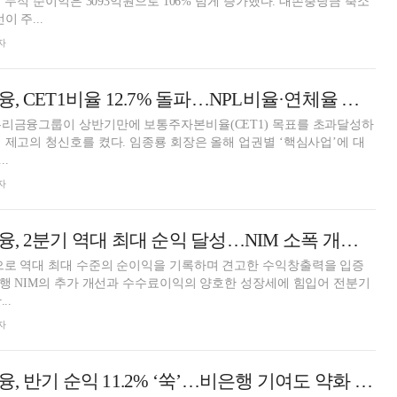
기 누적 순이익은 3093억원으로 106% 넘게 증가했다. 대손충당금 축소
 주...
자
임종룡號 우리금융, CET1비율 12.7% 돌파…NPL비율·연체율 상승은 '문제' [금융사 2025 상반기 실적]
우리금융그룹이 상반기만에 보통주자본비율(CET1) 목표를 초과달성하
. 임종룡 회장은 올해 업권별 ‘핵심사업’에 대
.
자
임종룡號 우리금융, 2분기 역대 최대 순익 달성…NIM 소폭 개선 [금융사 2025 상반기 실적]
으로 역대 최대 수준의 순이익을 기록하며 견고한 수익창출력을 입증
..
자
함영주號 하나금융, 반기 순익 11.2% ‘쑥’…비은행 기여도 약화 '과제' [금융사 2025 상반기 실적]