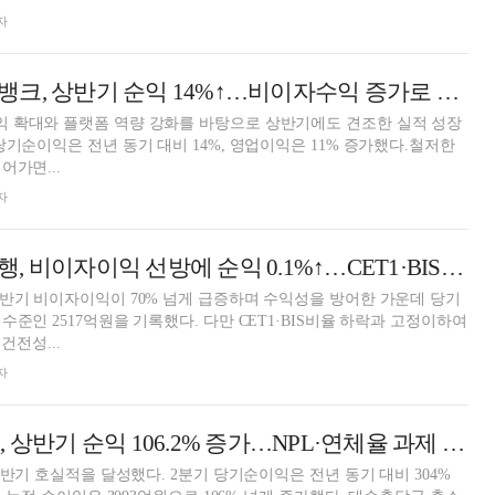
자
윤호영號 카카오뱅크, 상반기 순익 14%↑…비이자수익 증가로 성장 우려 '불식' [금융사 2025 상반기 실적]
 확대와 플랫폼 역량 강화를 바탕으로 상반기에도 견조한 실적 성장
당기순이익은 전년 동기 대비 14%, 영업이익은 11% 증가했다.철저한
어가면...
자
방성빈號 부산은행, 비이자이익 선방에 순익 0.1%↑…CET1·BIS비율은 '주춤' [금융사 2025 상반기 실적]
반기 비이자이익이 70% 넘게 급증하며 수익성을 방어한 가운데 당기
준인 2517억원을 기록했다. 다만 CET1·BIS비율 하락과 고정이하여
건전성...
자
황병우號 iM금융, 상반기 순익 106.2% 증가…NPL·연체율 과제 여전 [금융사 2025 상반기 실적]
상반기 호실적을 달성했다. 2분기 당기순이익은 전년 동기 대비 304%