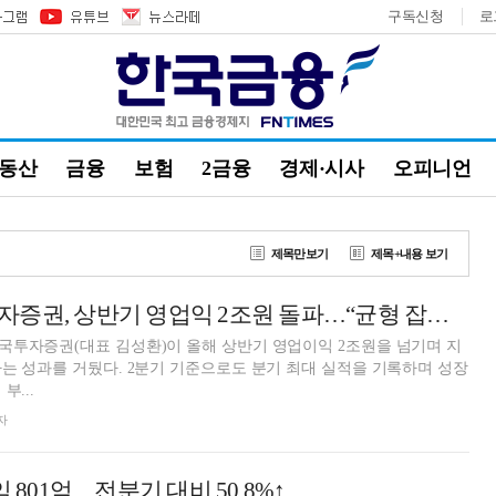
구독신청
로
부동산
금융
보험
2금융
경제·시사
오피니언
제목만보기
제목+내용 보기
김성환號 한국투자증권, 상반기 영업익 2조원 돌파…“균형 잡힌 수익구조 주효” [금융사 2026 상반기 실적]
국투자증권(대표 김성환)이 올해 상반기 영업이익 2조원을 넘기며 지
는 성과를 거뒀다. 2분기 기준으로도 분기 최대 실적을 기록하며 성장
부...
자
익 801억…전분기 대비 50.8%↑