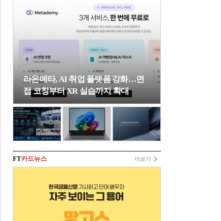
라온메타, AI 취업 플랫폼 강화…면
접 코칭부터 XR 실습까지 확대
FT
카드뉴스
더보기