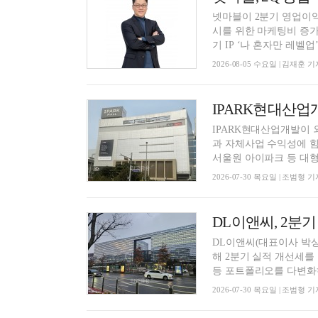
넷마블이 2분기 영업이익
시를 위한 마케팅비 증가
기 IP ‘나 혼자만 레벨업’ .
2026-08-05 수요일 | 김재훈 기
IPARK현대산업개발이 
과 자체사업 수익성에 힘
서울원 아이파크 등 대형 
2026-07-30 목요일 | 조범형 기
DL이앤씨, 2분기
DL이앤씨(대표이사 박
해 2분기 실적 개선세를
등 포트폴리오를 다변화하
2026-07-30 목요일 | 조범형 기