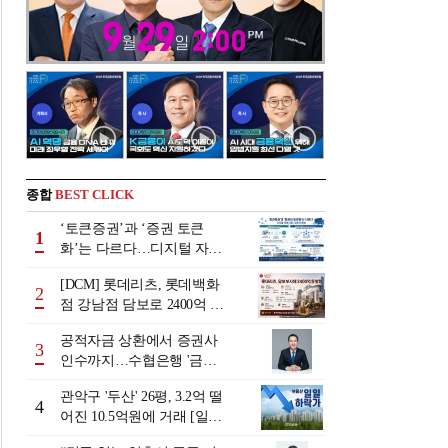
종합
BEST CLICK
‘토큰증권’과 ‘증권 토큰
1
화’는 다르다…디지털 자본
시장 다음 단계는
[DCM] 롯데리츠, 롯데백화
2
점 강남점 담보로 2400억 조
달…단기채 차환
공적자금 상환에서 증권사
3
인수까지…수협은행 '금융
그룹화' 25년 여정 [수협은
관악구 '두산' 26평, 3.2억 떨
행 금융그룹의 꿈①]
4
어진 10.5억원에 거래 [일일
하락가]