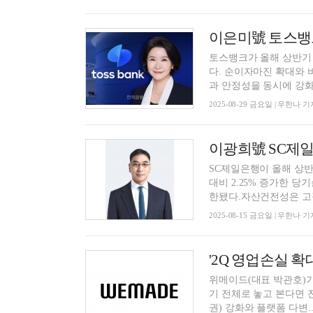
토스뱅크가 올해 상반기 
다. 순이자마진 확대와 
과 안정성을 동시에 강화했
2025-08-29 금요일 | 우한나 기
SC제일은행이 올해 상반
대비 2.25% 증가한 
한됐다.자산건전성은 고정
2025-08-15 금요일 | 우한나 기
'2Q 영업손실 확
위메이드(대표 박관호)가
기 전체로 놓고 본다면 전년 대비 
권) 강화와 플랫폼 다변..