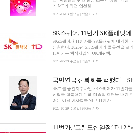
스’ 회원만을 위한 한정 초특가 상품 ‘패밀리
가 MD가 직접 엄선한...
2025-11-03 월요일 | 박슬기 기자
SK스퀘어가 11번가를 SK플래닛에 매각한다
상환한다. 2023년 SK스퀘어가 콜옵션을 포
11번가는 핵심사업인 OK캐쉬백...
2025-10-29 수요일 | 박슬기 기자
국민연금 신뢰회복 택했다…SK
SK그룹 중간지주사인 SK스퀘어가 11번가를
신뢰를 회복하기 위해 대승적 결단을 내린 것
어는 이날 이사회를 열고 11번가 ...
2025-10-29 수요일 | 정채윤 기자
11번가, ‘그랜드십일절’ D-12