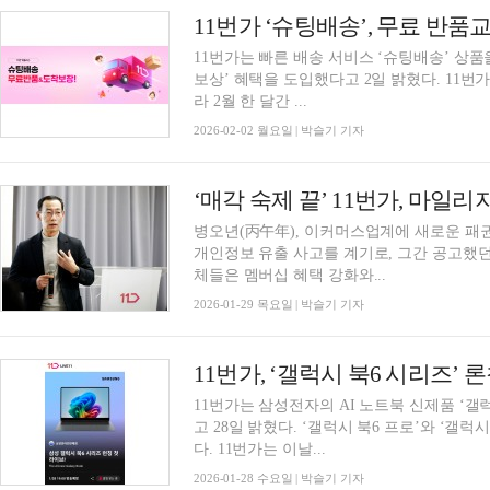
11번가 ‘슈팅배송’, 무료 반
11번가는 빠른 배송 서비스 ‘슈팅배송’ 상품
보상’ 혜택을 도입했다고 2일 밝혔다. 11번가는 설 명절을 앞두고 ‘슈팅배송’ 수요 증가에 따
라 2월 한 달간 ...
2026-02-02 월요일 | 박슬기 기자
병오년(丙午年), 이커머스업계에 새로운 패권
개인정보 유출 사고를 계기로, 그간 공고했던
체들은 멤버십 혜택 강화와...
2026-01-29 목요일 | 박슬기 기자
11번가, ‘갤럭시 북6 시리즈’ 
11번가는 삼성전자의 AI 노트북 신제품 ‘갤
고 28일 밝혔다. ‘갤럭시 북6 프로’와 ‘갤럭
다. 11번가는 이날...
2026-01-28 수요일 | 박슬기 기자