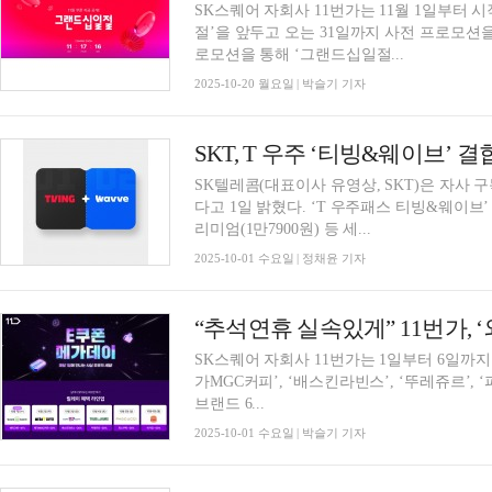
SK스퀘어 자회사 11번가는 11월 1일부터 시
절’을 앞두고 오는 31일까지 사전 프로모션을
로모션을 통해 ‘그랜드십일절...
2025-10-20 월요일 | 박슬기 기자
SKT, T 우주 ‘티빙&웨이브’ 
SK텔레콤(대표이사 유영상, SKT)은 자사 
다고 1일 밝혔다. ‘T 우주패스 티빙&웨이브’ 상
리미엄(1만7900원) 등 세...
2025-10-01 수요일 | 정채윤 기자
“추석연휴 실속있게” 11번가, 
SK스퀘어 자회사 11번가는 1일부터 6일까지 1
가MGC커피’, ‘배스킨라빈스’, ‘뚜레쥬르’, 
브랜드 6...
2025-10-01 수요일 | 박슬기 기자