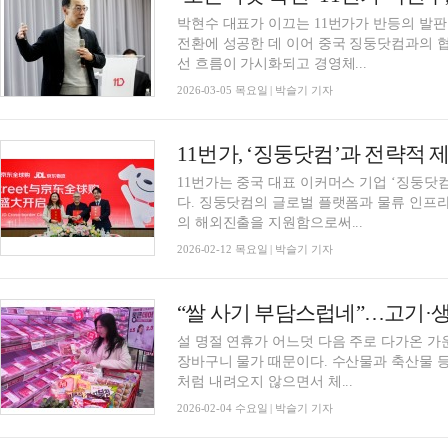
박현수 대표가 이끄는 11번가가 반등의 발
전환에 성공한 데 이어 중국 징둥닷컴과의 
선 흐름이 가시화되고 경영체...
2026-03-05 목요일 | 박슬기 기자
11번가, ‘징둥닷컴’과 전략적 
11번가는 중국 대표 이커머스 기업 ‘징둥닷컴’
다. 징둥닷컴의 글로벌 플랫폼과 물류 인프라
의 해외진출을 지원함으로써...
2026-02-12 목요일 | 박슬기 기자
“쌀 사기 부담스럽네”…고기·생
설 명절 연휴가 어느덧 다음 주로 다가온 가
장바구니 물가 때문이다. 수산물과 축산물 등
처럼 내려오지 않으면서 체...
2026-02-04 수요일 | 박슬기 기자