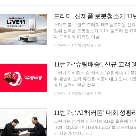
드리미, 신제품 로봇청소기 1
스마트 홈 브랜드 드리미 테크놀로지는 신
맞춰 신제품 로봇청소기 ‘L10s 울트라 젠3(Ul
다.드리미에 따르면 이날...
2026-01-27 화요일 | 정채윤 기자
11번가 ‘슈팅배송’, 신규 고객 
11번가의 빠른 배송 서비스 ‘슈팅배송’이 
워 활발한 고객 유입을 이끌어내고 있다. 12월(
매한 고객이 전년 같은...
2025-12-31 수요일 | 박슬기 기자
11번가, ‘AI 해커톤’ 대회 성황
11번가는 생성형 인공지능(AI)을 활용해 서
대회 ‘십일스테이(11stAI) 2025’를 성공적으로 개최했다고
시 11번가 본사에서...