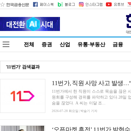
전체
증권
산업
유통·부동산
금융
'11번가' 검색결과
11번가, 직원 사망 사고 발생
11번가에서 한 직원이 스스로 목숨을 끊은 
원회를 구성해 경위를 파악하고 있다.28일 업
숨을 끊었다. A 씨는 이달 조...
2026-07-28 화요일 | 박슬기 기자
‘오픈마켓 흑전’ 11번가 박현수