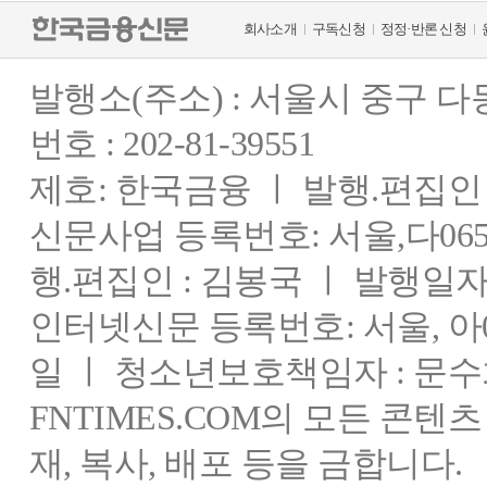
회사소개
구독신청
정정·반론 신청
발행소(주소) : 서울시 중구 
번호 : 202-81-39551
제호: 한국금융 ㅣ 발행.편집인 : 
신문사업 등록번호: 서울,다0655
행.편집인 : 김봉국 ㅣ 발행일자:
인터넷신문 등록번호: 서울, 아03
일 ㅣ 청소년보호책임자 : 문수
FNTIMES.COM의 모든 콘텐
재, 복사, 배포 등을 금합니다.