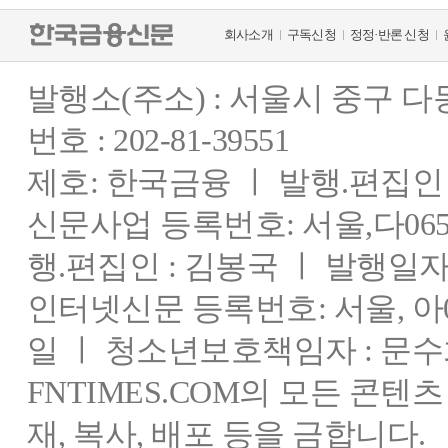
회사소개
구독신청
정정·반론 신청
발행소(주소) : 서울시 중구 
번호 : 202-81-39551
제호: 한국금융 ㅣ 발행.편집인 : 
신문사업 등록번호: 서울,다0655
행.편집인 : 김봉국 ㅣ 발행일자:
인터넷신문 등록번호: 서울, 아03
일 ㅣ 청소년보호책임자 : 문수
FNTIMES.COM의 모든 콘텐
재, 복사, 배포 등을 금합니다.