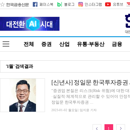
전체
증권
산업
유통·부동산
금융
'1월' 검색결과
[신년사] 정일문 한국투자증권 
“증권업 본질은 리스크(Risk·위험)에 대한
·실질적·체계적으로 관리할 수 있어야 안정적
정일문 한국투자증권 ...
2023-01-02 월요일 | 임지윤 기자
1