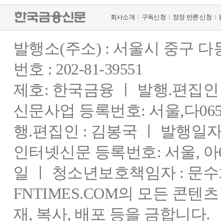
회사소개
구독신청
정정·반론 신청
발행소(주소) : 서울시 중구 
번호 : 202-81-39551
제호: 한국금융 ㅣ 발행.편집인 : 
신문사업 등록번호: 서울,다0655
행.편집인 : 김봉국 ㅣ 발행일자:
인터넷신문 등록번호: 서울, 아03
일 ㅣ 청소년보호책임자 : 문수
FNTIMES.COM의 모든 콘텐
재, 복사, 배포 등을 금합니다.