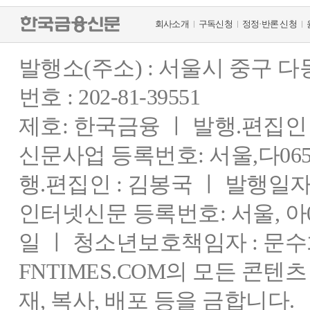
회사소개
구독신청
정정·반론 신청
발행소(주소) : 서울시 중구 
번호 : 202-81-39551
제호: 한국금융 ㅣ 발행.편집인 : 
신문사업 등록번호: 서울,다0655
행.편집인 : 김봉국 ㅣ 발행일자:
인터넷신문 등록번호: 서울, 아03
일 ㅣ 청소년보호책임자 : 문수
FNTIMES.COM의 모든 콘텐
재, 복사, 배포 등을 금합니다.