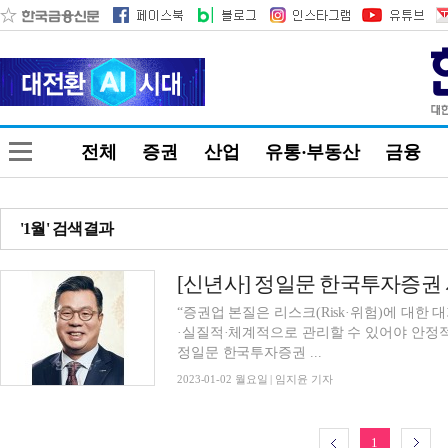
전체
증권
산업
유통·부동산
금융
'1월' 검색결과
[신년사] 정일문 한국투자증권 
“증권업 본질은 리스크(Risk·위험)에 대한
·실질적·체계적으로 관리할 수 있어야 안정적
정일문 한국투자증권 ...
2023-01-02 월요일 | 임지윤 기자
1