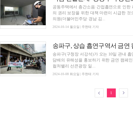
공동주택에서 층간소음·간접흡연으로 인한 
의 권리 보장을 위한 대책 마련이 시급한 
의원(더불어민주당·경남 김...
2024-10-14 월요일 | 주현태 기자
송파구, 상습 흡연구역서 금
송파구(구청장 서강석)가 오는 10일 관내 
담배의 유해성을 홍보하기 위한 금연 캠페인을 펼친다고 8일
컬처밸리 선큰광장 일...
2024-10-08 화요일 | 주현태 기자
1