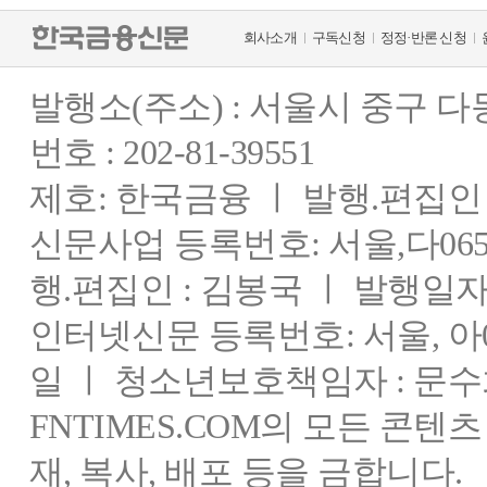
회사소개
구독신청
정정·반론 신청
발행소(주소) : 서울시 중구 
번호 : 202-81-39551
제호: 한국금융 ㅣ 발행.편집인 : 
신문사업 등록번호: 서울,다0655
행.편집인 : 김봉국 ㅣ 발행일자:
인터넷신문 등록번호: 서울, 아03
일 ㅣ 청소년보호책임자 : 문수
FNTIMES.COM의 모든 콘텐
재, 복사, 배포 등을 금합니다.