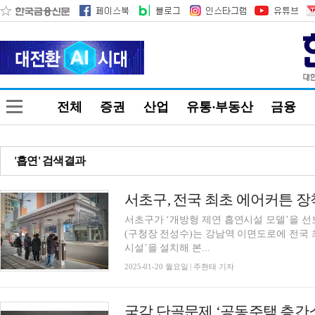
전체
증권
산업
유통·부동산
금융
'흡연' 검색결과
서초구, 전국 최초 에어커튼 장
서초구가 ‘개방형 제연 흡연시설 모델’을 선보
(구청장 전성수)는 강남역 이면도로에 전국 
시설’을 설치해 본...
2025-01-20 월요일 | 주현태 기자