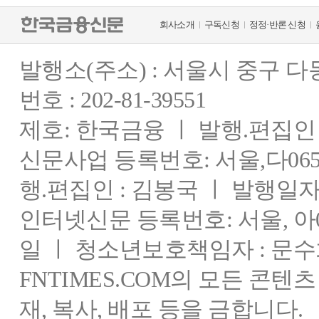
회사소개
구독신청
정정·반론 신청
발행소(주소) : 서울시 중구 
번호 : 202-81-39551
제호: 한국금융 ㅣ 발행.편집인 : 
신문사업 등록번호: 서울,다0655
행.편집인 : 김봉국 ㅣ 발행일자:
인터넷신문 등록번호: 서울, 아03
일 ㅣ 청소년보호책임자 : 문수
FNTIMES.COM의 모든 콘텐
재, 복사, 배포 등을 금합니다.