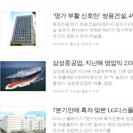
‘명가 부활 신호탄’ 쌍용건설, 
해외건설 명가 쌍용건설(대표이사 김인수)이 4년만에 
일 송파구 본사에서 개최된 제47기 정기주주
년간의 코로나 적자 터널을...
2024-04-01 월요일 | 장호성 기자
삼성중공업, 지난해 영업익 233
삼성중공업은 지난해 연결재무제표 기준 영업
다.메츨액은 8조94억원으로 34.7% 늘었다
줄었다. 삼성중공업은 매출, 영업...
2024-02-07 수요일 | 홍윤기 기자
7분기만에 흑자 맞본 LG디스플레
LG디스플레이가 7분기만에 흑자전환에 성공했
형 제품출하가 증가한 결과다. 한편 업계에서
것으로 전망하고 있다. 비수기를...