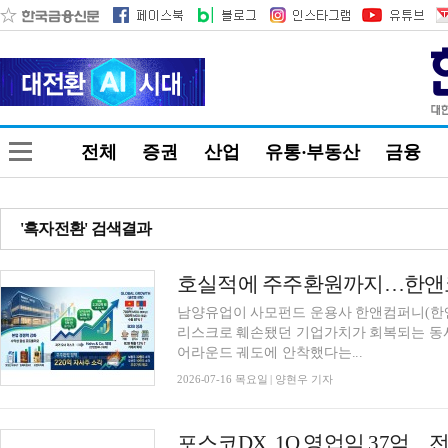
전체
증권
산업
유통·부동산
금융
'흑자전환' 검색결과
호실적에 주주환원까지…한앤코
남양유업이 사모펀드 운용사 한앤컴퍼니(한앤
리스크로 훼손됐던 기업가치가 회복되는 동
어라운드 궤도에 안착했다는...
2026-07-16 목요일 | 양현우 기자
포스코DX, 1Q 영업익 37억…전