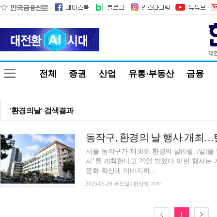
전체
증권
산업
유통·부동산
금융
'환경의날' 검색결과
동작구, 환경의 날 행사 개최
서울 동작구가 제30회 환경의 날(6월 5일)을
사’를 개최한다고 29일 밝혔다.이번 행사는
문화 확산에 이바지하...
2025-05-29 목요일 | 한상현 기자
1