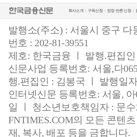
회사소개
구독신청
정정·반론 신청
발행소(주소) : 서울시 중구 
번호 : 202-81-39551
제호: 한국금융 ㅣ 발행.편집인 : 
신문사업 등록번호: 서울,다0655
행.편집인 : 김봉국 ㅣ 발행일자:
인터넷신문 등록번호: 서울, 아03
일 ㅣ 청소년보호책임자 : 문수
FNTIMES.COM의 모든 콘텐
재, 복사, 배포 등을 금합니다.