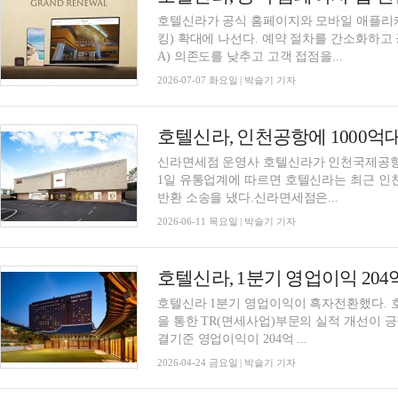
호텔신라가 공식 홈페이지와 모바일 애플리
킹) 확대에 나선다. 예약 절차를 간소화하고
A) 의존도를 낮추고 고객 접점을...
2026-07-07 화요일 | 박슬기 기자
신라면세점 운영사 호텔신라가 인천국제공항
1일 유통업계에 따르면 호텔신라는 최근 인천
반환 소송을 냈다.신라면세점은...
2026-06-11 목요일 | 박슬기 기자
호텔신라, 1분기 영업이익 204
호텔신라 1분기 영업이익이 흑자전환했다. 
을 통한 TR(면세사업)부문의 실적 개선이 
결기준 영업이익이 204억 ...
2026-04-24 금요일 | 박슬기 기자