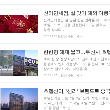
신라면세점, 설 맞이 해외 여행
신라면세점은 설 명절 황금 연휴를 맞아 해외
세일)’ 프로모션을 진행한다고 2일 밝혔다. ‘설來는 세일(설래는 세일)’은 설을 맞아 부모님을
향한 감사의 마...
2026-02-02 월요일 | 박슬기 기자
한한령 해제 물꼬…무신사·호텔
새해 한·중 정상회담에서 관계 개선의 신호
환경에도 변화 가능성이 고개를 든다. 2016
장에서 철수하거나 사업을 축...
2026-01-07 수요일 | 박슬기 기자
호텔신라는 오는 2월 2일 ‘신라’ 브랜드로는
국 시안에 라이프스타일 호텔 브랜드 ‘신라모노그램’ 오픈
라’를 중심으로 신...