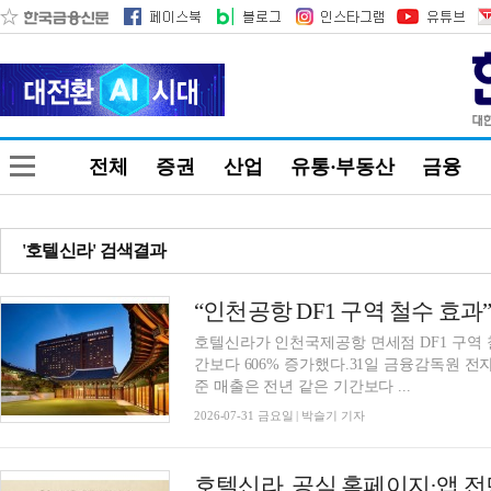
전체
증권
산업
유통·부동산
금융
'호텔신라' 검색결과
호텔신라가 인천국제공항 면세점 DF1 구역 
간보다 606% 증가했다.31일 금융감독원 
준 매출은 전년 같은 기간보다 ...
2026-07-31 금요일 | 박슬기 기자
호텔신라, 공식 홈페이지·앱 