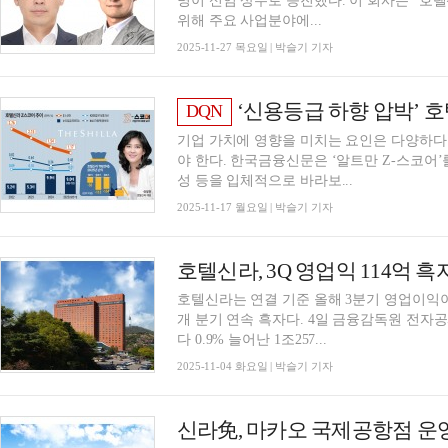
명이 신임 상무로 승진했다. 이 회사는 “호텔신라는 미래 리더십 확보 및 사업 경쟁력 강화를
위해 주요 사업분야에...
2025-11-27 목요일 | 박슬기 기자
‘신용등급 하향 압박’ 호텔신라, 근본적
DQN
기업 가치에 영향을 미치는 요인은 다양하다
야 한다. 한국금융신문은 ‘알트만 Z-스코어’
성 등을 입체적으로 바라보...
2025-11-17 월요일 | 박슬기 기자
호텔신라, 3Q 영업익 114억
호텔신라는 연결 기준 올해 3분기 영업이익이 
개 분기 연속 흑자다. 4일 금융감독원 전자공시시스템에 따르면 매출액은 지난해 같은 기간보
다 0.9% 늘어난 1조257...
2025-11-04 화요일 | 박슬기 기자
신라免, 마카오 국제공항점 운