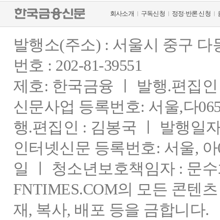
회사소개
구독신청
정정·반론 신청
발행소(주소) : 서울시 중구 
번호 : 202-81-39551
제호: 한국금융 ㅣ 발행.편집인 : 
신문사업 등록번호: 서울,다0655
행.편집인 : 김봉국 ㅣ 발행일자:
인터넷신문 등록번호: 서울, 아03
일 ㅣ 청소년보호책임자 : 문수
FNTIMES.COM의 모든 콘텐
재, 복사, 배포 등을 금합니다.