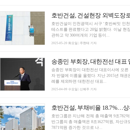
호반건설, 건설현장 외벽도장
호반건설이 인천광역시 서구 ‘호반써밋 인천
테스트를 완료했다고 20일 밝혔다. 이날 현
관하고 약 300여개의 기업 등이...
2025-05-20 화요일 | 주현태 기자
송종민 부회장, 대한전선 대표 
송종민 부회장이 대한전선 대표이사에 오른 지
자 반열에 이름을 올렸다. 지난 2015년 
례를 제외하면 대한전선 대표...
2025-04-09 수요일 | 신혜주 기자
호반건설, 부채비율 18.7%…
호반그룹은 지난해 전체 총 매출액 9조782억원,
반그룹의 총 매출액은 8조1627억원, 자산규모
7871억원 증가한 것으로 나...