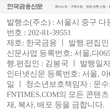
회사소개
구독신청
정정·반론 신청
발행소(주소) : 서울시 중구 
번호 : 202-81-39551
제호: 한국금융 ㅣ 발행.편집인 : 
신문사업 등록번호: 서울,다0655
행.편집인 : 김봉국 ㅣ 발행일자:
인터넷신문 등록번호: 서울, 아03
일 ㅣ 청소년보호책임자 : 문수
FNTIMES.COM의 모든 콘텐
재, 복사, 배포 등을 금합니다.