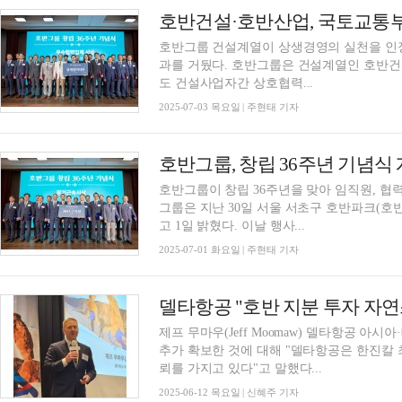
호반건설·호반산업, 국토교통부
호반그룹 건설계열이 상생경영의 실천을 인
과를 거뒀다. 호반그룹은 건설계열인 호반건설과 호반산업이 국토교통부에서 실시한 ‘2025년
도 건설사업자간 상호협력...
2025-07-03 목요일 | 주현태 기자
호반그룹이 창립 36주년을 맞아 임직원, 협력
그룹은 지난 30일 서울 서초구 호반파크(호
고 1일 밝혔다. 이날 행사...
2025-07-01 화요일 | 주현태 기자
델타항공 "호반 지분 투자 자연
제프 무마우(Jeff Moomaw) 델타항공 
추가 확보한 것에 대해 "델타항공은 한진칼
뢰를 가지고 있다"고 말했다...
2025-06-12 목요일 | 신혜주 기자