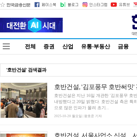
전체
증권
산업
유통·부동산
금융
'호반건설' 검색결과
호반건설, '김포풍무 호반써밋' 
호반건설은 지난 16일 개관한 '김포풍무 호반
내방했다고 20일 밝혔다. 호반건설 측은 
으로 많은 인파가 몰려 초기...
2025-10-20 월요일 | 왕호준 기자
호반건설, 서울사업소 신설…