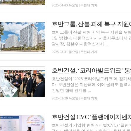
2025-04-03 목요일 | 주현태 기자
호반그룹, 산불 피해 복구 지원
호반그룹이 산불 피해 지역 복구 지원을 위
1일 밝혔다. 대한적십자사 서울사무소에서 
괄사장, 김철수 대한적십자사 ...
2025-03-31 월요일 | 주현태 기자
호반건설, ‘코리아빌드위크’ 통
호반건설이 ‘2025 코리아빌드위크’에 참가
다. 호반건설은 지난해에 이어 올해도 협력사의 최신 기술 발굴 및 판로 개척을 적극 지원하며
긴밀한 협력 관계를 ...
2025-02-20 목요일 | 주현태 기자
호반건설 CVC ‘플랜에이치벤처
호반건설의 기업형 벤처캐피털(CVC) ‘플랜