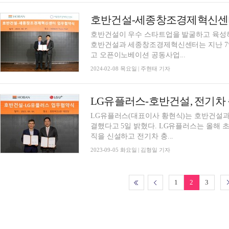
호반건설-세종창조경제혁신센터,
호반건설이 우수 스타트업을 발굴하고 육성
호반건설과 세종창조경제혁신센터는 지난 7
고 오픈이노베이션 공동사업...
2024-02-08 목요일 | 주현태 기자
LG유플러스-호반건설, 전기차
LG유플러스(대표이사 황현식)는 호반건설과
결했다고 5일 밝혔다. LG유플러스는 올해 초 최고경영자(CEO) 직속 ‘EV충전사업단’ 전담 조
직을 신설하고 전기차 충...
2023-09-05 화요일 | 김형일 기자
1
2
3