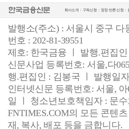
회사소개
구독신청
정정·반론 신청
발행소(주소) : 서울시 중구 
번호 : 202-81-39551
제호: 한국금융 ㅣ 발행.편집인 : 
신문사업 등록번호: 서울,다0655
행.편집인 : 김봉국 ㅣ 발행일자:
인터넷신문 등록번호: 서울, 아03
일 ㅣ 청소년보호책임자 : 문수
FNTIMES.COM의 모든 콘텐
재, 복사, 배포 등을 금합니다.