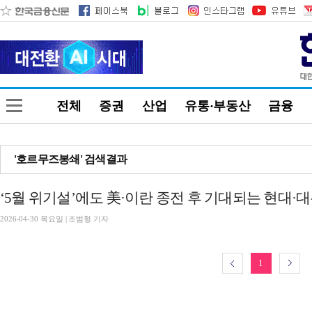
전체
증권
산업
유통·부동산
금융
'호르무즈봉쇄' 검색결과
‘5월 위기설’에도 美·이란 종전 후 기대되는 현대·
2026-04-30 목요일 | 조범형 기자
1