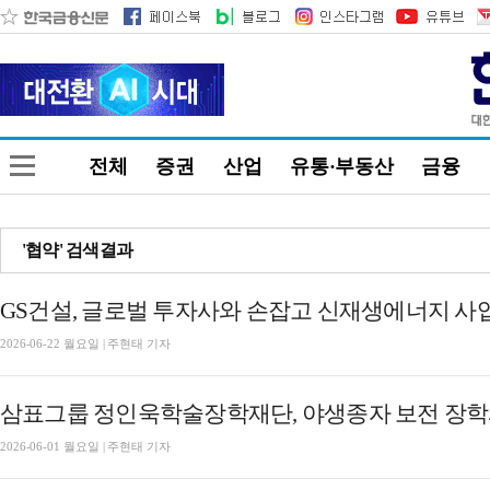
전체
증권
산업
유통·부동산
금융
'협약' 검색결과
GS건설, 글로벌 투자사와 손잡고 신재생에너지 사
2026-06-22 월요일 | 주현태 기자
삼표그룹 정인욱학술장학재단, 야생종자 보전 장학
2026-06-01 월요일 | 주현태 기자