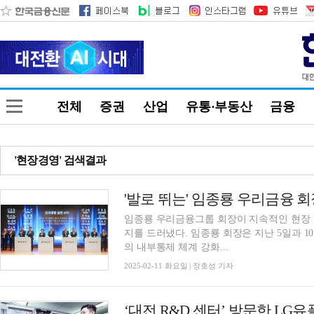
전체
증권
산업
유통·부동산
금융
'현장경영' 검색결과
'발로 뛰는' 임종룡 우리금융 
임종룡 우리금융그룹 회장이 지속적인 현장 
지를 드러냈다. 임종룡 회장은 지난 5일과 10일, 11일에 걸쳐 14개 자회사를 방문해 그룹 차원
의 내부통제 체계 강화...
2025-02-11 화요일 | 장호성 기자