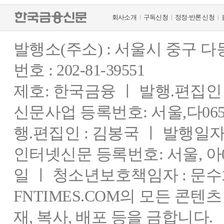
회사소개
구독신청
정정·반론 신청
발행소(주소) : 서울시 중구 
번호 : 202-81-39551
제호: 한국금융 ㅣ 발행.편집인 : 
신문사업 등록번호: 서울,다0655
행.편집인 : 김봉국 ㅣ 발행일자:
인터넷신문 등록번호: 서울, 아03
일 ㅣ 청소년보호책임자 : 문수
FNTIMES.COM의 모든 콘텐
재, 복사, 배포 등을 금합니다.