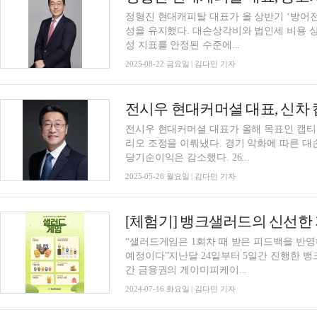
정형진 현대캐피탈 대표가 올 상반기 ‘방어전
성을 유지했다. 대손상각비와 법인세 비용 
성 지표를 안정된 수준에...
2025-08-22 금요일 | 김다민 기자
전시우 현대커머셜 대표가 올해 목표인 캡티브
리오 조정을 이뤄냈다. 경기 악화에 따른 대
당기순이익은 감소했다. 26...
2025-05-26 월요일 | 김다민 기자
“샐러드게임은 1회차 때 받은 피드백을 반영
예정이다”지난달 24일부터 5일간 진행한 
간 금융권의 게이미피케이...
2024-07-16 화요일 | 김다민 기자