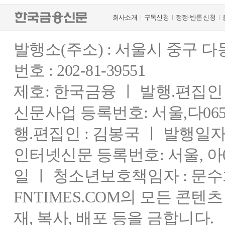
회사소개
구독신청
정정·반론 신청
발행소(주소) : 서울시 중구 
번호 : 202-81-39551
제호: 한국금융 ㅣ 발행.편집인 : 
신문사업 등록번호: 서울,다0655
행.편집인 : 김봉국 ㅣ 발행일자:
인터넷신문 등록번호: 서울, 아03
일 ㅣ 청소년보호책임자 : 문수
FNTIMES.COM의 모든 콘텐
재, 복사, 배포 등을 금합니다.