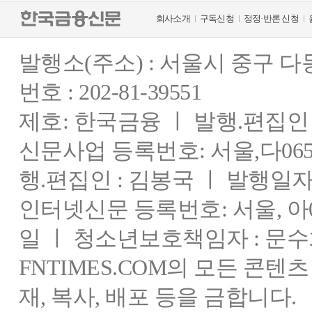
회사소개
구독신청
정정·반론 신청
발행소(주소) : 서울시 중구 
번호 : 202-81-39551
제호: 한국금융 ㅣ 발행.편집인 : 
신문사업 등록번호: 서울,다0655
행.편집인 : 김봉국 ㅣ 발행일자:
인터넷신문 등록번호: 서울, 아03
일 ㅣ 청소년보호책임자 : 문수
FNTIMES.COM의 모든 콘텐
재, 복사, 배포 등을 금합니다.