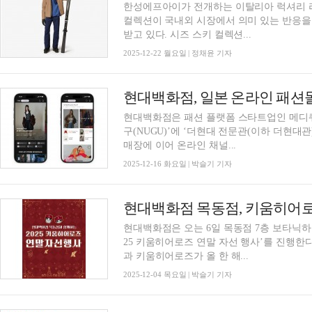
한성에프아이가 전개하는 이탈리아 럭셔리 라이
컬렉션이 국내외 시장에서 의미 있는 반응을
받고 있다. 시즈 스키 컬렉션...
2025-12-22 월요일 | 정채윤 기자
현대백화점, 일본 온라인 패션몰
현대백화점은 패션 플랫폼 스타트업인 메디쿼
구(NUGU)’에 ‘더현대 전문관(이하 더현대관
매장에 이어 온라인 채널...
2025-12-16 화요일 | 박슬기 기자
현대백화점 목동점, 키움히어로
현대백화점은 오는 6일 목동점 7층 보타닉하
25 키움히어로즈 연말 자선 행사’를 진행한
과 키움히어로즈가 올 한 해...
2025-12-04 목요일 | 박슬기 기자