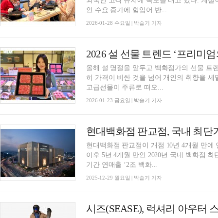
외국인 고객 유치에 속도를 내고 있다. 계
인 수요 증가에 힘입어 반...
2026-01-28 수요일 | 박슬기 기자
올해 설 명절을 앞두고 백화점가의 선물 트렌
히 가격이 비싼 것을 넘어 개인의 취향을 
고급선물이 주류로 떠오...
2026-01-23 금요일 | 박슬기 기자
현대백화점 판교점, 국내 최단기
현대백화점 판교점이 개점 10년 4개월 만에 연
이후 5년 4개월 만인 2020년 국내 백화점 최
기간 연매출 ‘2조 백화...
2025-12-29 월요일 | 박슬기 기자
시즈(SEASE), 럭셔리 아우터