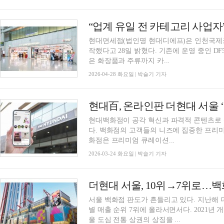
현대면세점(법인명 현대디에프)은 인천국제공항
작했다고 28일 밝혔다. 기존에 운영 중인 DF
은 화장품과 주류까지 카...
2026-04-28 화요일 | 박슬기 기자
현대百, 온라인판 더현대 서울 ‘
현대백화점이 공각 혁신과 파격적 콘텐츠로 
다. 백화점의 고객들의 니즈에 집중한 프리미
화점은 프리미엄 큐레이션...
2026-03-24 화요일 | 박슬기 기자
더현대 서울, 10위→7위로…백
서울 백화점 판도가 흔들리고 있다. 지난해
별 매출 순위 7위에 올라서면서다. 2021년 
울 도심 전통 상권의 상징을 ...