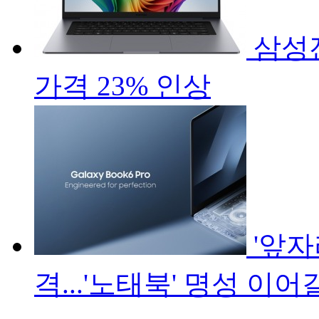
삼성전
가격 23% 인상
'앞자
격...'노태북' 명성 이