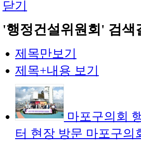
닫기
'행정건설위원회' 검색
제목만보기
제목+내용 보기
마포구의회 행
터 현장 방문
마포구의회