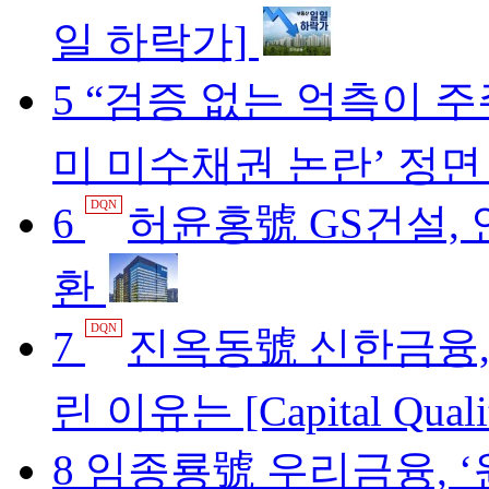
일 하락가]
5
“검증 없는 억측이 주
미 미수채권 논란’ 정면
DQN
6
허윤홍號 GS건설, 
환
DQN
7
진옥동號 신한금융, C
린 이유는 [Capital Quali
8
임종룡號 우리금융, 