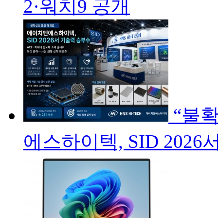
2·워치9 공개
“불
에스하이텍, SID 202