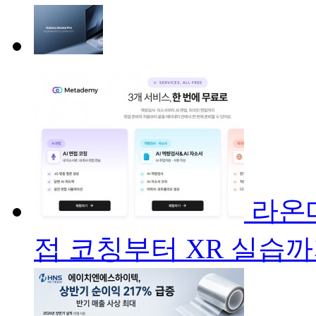
라온메
접 코칭부터 XR 실습까