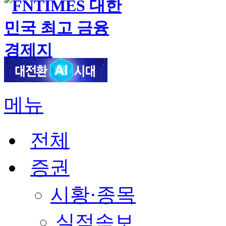
메뉴
전체
증권
시황·종목
실적속보