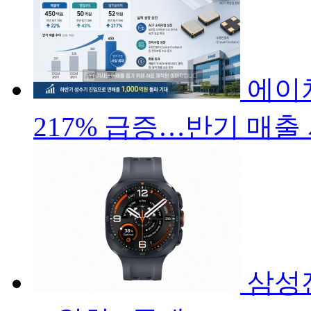
에이
217% 급증…반기 매출
삼성