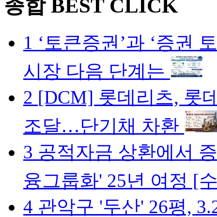
종합
BEST CLICK
1
‘토큰증권’과 ‘증권
시장 다음 단계는
2
[DCM] 롯데리츠, 롯
조달…단기채 차환
3
공적자금 상환에서 증
융그룹화' 25년 여정 
4
관악구 '두산' 26평, 