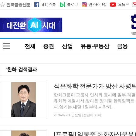
전체
증권
산업
유통·부동산
금융
'한화' 검색결과
한화그룹이 그룹사 인사와 동시에 일부 계열
유화학 계열사서 쌓아온 양기원 한화임팩트
다.임기는 내달 1일부터 시작되...
2026-07-31 금요일 | 정진아 기자