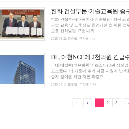
한화 건설부문(대표이사 김승모)은 지난 20
기술 교육 및 노후점포 환경개선'을 위한 업무협약
교동 한화빌딩 17층 대회...
2025-08-22 금요일 | 주현태 기자
국내 에틸렌(석유화학 기초소재) 3위 생산업
고조됐다. 이 가운데 추가 자금 지원에 난색
증자 참여를 위한 자본 확충으...
2025-08-11 월요일 | 주현태 기자
1
2
3