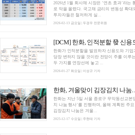
2026년 1월 회사채 시장은 ‘연초 효과’라는
로 막을 올렸다. 국고채 금리의 변동성 확
투자자들은 철저하게 실...
2026-02-13 금요일 | 두경우 전문위원
[DCM] 한화, 인적분할 發 신
한화가 인적분할을 발표하자 신용도와 기업가
당장 변하지 않을 것이란 전망이 주를 이루는
두 가지를 연장선에 놓고 ...
2026-01-27 화요일 | 이성규 기자
한화, 겨울맞이 김장김치 나눔
한화는 지난 5일 서울 종로구 무악동선교본
치 나눔 행사’를 진행하며, 올해 계획된 주요
김장김치 나눔은 겨울...
2025-12-17 수요일 | 주현태 기자