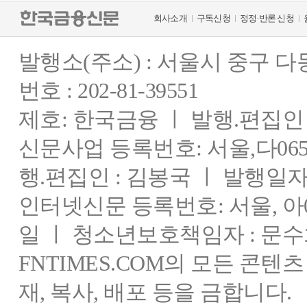
회사소개
구독신청
정정·반론 신청
발행소(주소) : 서울시 중구 
번호 : 202-81-39551
제호: 한국금융 ㅣ 발행.편집인 : 
신문사업 등록번호: 서울,다0655
행.편집인 : 김봉국 ㅣ 발행일자:
인터넷신문 등록번호: 서울, 아03
일 ㅣ 청소년보호책임자 : 문수
FNTIMES.COM의 모든 콘텐
재, 복사, 배포 등을 금합니다.