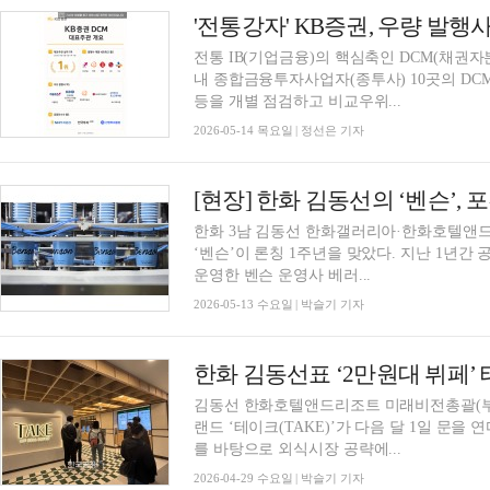
전통 IB(기업금융)의 핵심축인 DCM(채권자
내 종합금융투자사업자(종투사) 10곳의 DCM
등을 개별 점검하고 비교우위...
2026-05-14 목요일 | 정선은 기자
한화 3남 김동선 한화갤러리아·한화호텔앤
‘벤슨’이 론칭 1주년을 맞았다. 지난 1년
운영한 벤슨 운영사 베러...
2026-05-13 수요일 | 박슬기 기자
김동선 한화호텔앤드리조트 미래비전총괄(부
랜드 ‘테이크(TAKE)’가 다음 달 1일 문을
를 바탕으로 외식시장 공략에...
2026-04-29 수요일 | 박슬기 기자