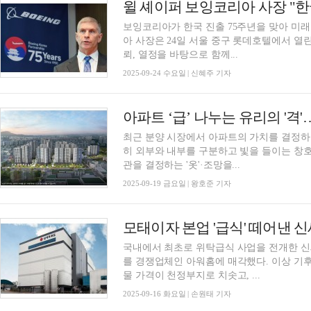
윌 셰이퍼 보잉코리아 사장 "한
보잉코리아가 한국 진출 75주년을 맞아 미래 전략
아 사장은 24일 서울 중구 롯데호텔에서 열
뢰, 열정을 바탕으로 함께...
2025-09-24 수요일 | 신혜주 기자
아파트 ‘급’ 나누는 유리의 '
최근 분양 시장에서 아파트의 가치를 결정하는
히 외부와 내부를 구분하고 빛을 들이는 창
관을 결정하는 '옷'·조망을...
2025-09-19 금요일 | 왕호준 기자
국내에서 최초로 위탁급식 사업을 전개한 
를 경쟁업체인 아워홈에 매각했다. 이상 기
물 가격이 천정부지로 치솟고, ...
2025-09-16 화요일 | 손원태 기자