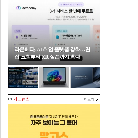
라온메타, AI 취업 플랫폼 강화…면
접 코칭부터 XR 실습까지 확대
FT
카드뉴스
더보기