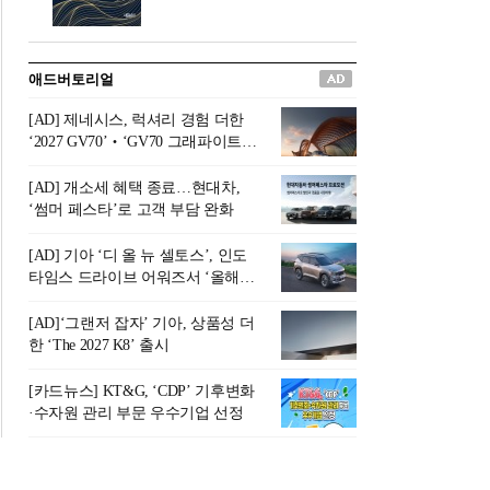
버려야 하는 곳'이라 묘사했다.
원칙으로 서다』를 펴냈다.정
오늘날 많은 이가 은퇴를 지옥
통 관료 출신으로 한국 금융의
이라 부르며 절망하지만, 김경
주요 변곡점마다 중요한 역할
애드버토리얼
록 고문은 새로운 시각을 제시
을 하고 금융 경영인으로서 큰
한다. 은퇴 후 60대를 전후한 1
족적을 남긴 김 전 회장이 후배
[AD] 제네시스, 럭셔리 경험 더한
0년의 과도기는 지옥이 아니라
세대에게 전하는 삶의 조언을
‘2027 GV70’‧‘GV70 그래파이트’
정화와 성장의 공간인 ‘은퇴연
담은 인생 노트다.『물처럼 흐
출시
옥(Purgatory)’이라는 것이다.
르고 원칙으로 서다』는 단순
[AD] 개소세 혜택 종료…현대차,
연옥은 고통스럽지만 끝이 있
한 자서전을 넘어, 실패를 두려
‘썸머 페스타’로 고객 부담 완화
으며, 준비를 통해 천국으로 나
워하지 않는 용기와 자신에 대
아갈 수 있는 희망의 장소라고
한 믿음이 어떻게 삶을 풍요롭
[AD] 기아 ‘디 올 뉴 셀토스’, 인도
말한
게 만드는지를 보여주는 지혜
타임스 드라이브 어워즈서 ‘올해의
의 보고로 평가된다.김용환 전
SUV’ 선정
회장은 “인생의 목표가 크더라
[AD]‘그랜저 잡자’ 기아, 상품성 더
도 조급해하지 말고 작은 것부
한 ‘The 2027 K8’ 출시
터 하나 하나 성취해 나가
라”고 조언한다. 뼈아픈 실패
[카드뉴스] KT&G, ‘CDP’ 기후변화
조차 성공의 뼈대가 된다는 긍
·수자원 관리 부문 우수기업 선정
정적인 마음으로