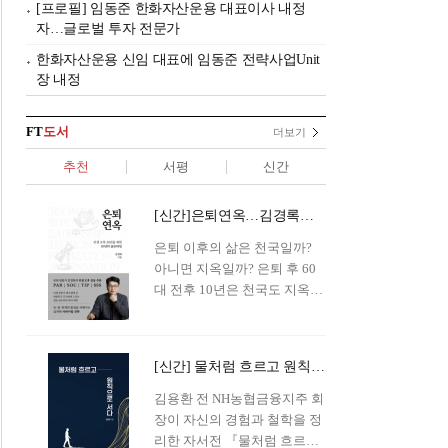
[프로필] 임동준 한화자산운용 대표이사 내정
자…글로벌 투자 전문가
한화자산운용 신임 대표에 임동준 전략사업Unit
장 내정
FT
도서
더보기
추천
서평
신간
[신간]은퇴연옥…김경록의 은퇴 후 삶의 나침반
은퇴 이후의 삶은 천국일까?
아니면 지옥일까? 은퇴 후 60
대 전후 10년은 천국도 지옥도
아닌 '연옥'이라 개념이 등장해
화제를 모으고 있다.투자 전문
가이자 은퇴연구소장으로서의
[신간] 물처럼 흐르고 원칙으로 서다…김용환의 통찰을 담다
은퇴 설계를 가이드해 온 김경
록 옵투스자산운용의 고문이
김용환 전 NH농협금융지주 회
신간 『은퇴연옥』을 내놓았
장이 자신의 경험과 철학을 정
다.단테는 지옥을 '모든 희망을
리한 자서전 『물처럼 흐르고