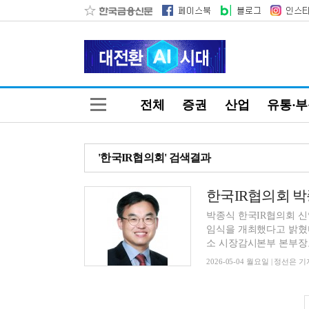
전체
증권
산업
유통·
'한국IR협의회' 검색결과
한국IR협의회 박
박종식 한국IR협의회 신
임식을 개최했다고 밝혔
소 시장감시본부 본부장보
2026-05-04 월요일 | 정선은 기