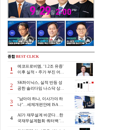
종합
BEST CLICK
에코프로비엠, ‘1.2조 유증’
1
이후 실적‧주가 부진 어쩌
나
SK하이닉스, 실적 반등 성
2
공한 솔리다임 나스닥 상장
검토
"남아야 하나, 이사가야 하
3
나"…세제개편안에 ISA 투
자자 셈법 복잡
AI가 재무설계 바꾼다…한
4
국재무설계협회·쿼터백 '베
러웰스'로 생태계 구축