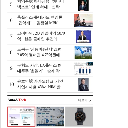
함영주號 하나금융, '하나더
5
넥스트‘ 연계 확대…신탁수
수료 2배 증가 효과 [금융 시
홈플러스·롯데카드 책임론
니어 비즈니스 돋보기]
6
‘겹악재’ …김광일 MBK 부
회장 부담 커지나
고려아연, 2Q 영업이익 5870
7
억...한은 금매입 추진에 주
가 상승세
도봉구 '신동아1단지' 21평,
8
2.05억 떨어진 4.75억원에
거래 [일일 하락가]
구형모 사장, LX홀딩스 최
9
대주주 '초읽기'…승계 작업
막바지?
윤호영號 카카오뱅크, 개인
10
사업자대출 45%↑·NIM 반
등…플랫폼 수익화 '과제' [2
026 금융사 상반기 실적]
Auto&
Tech
더보기