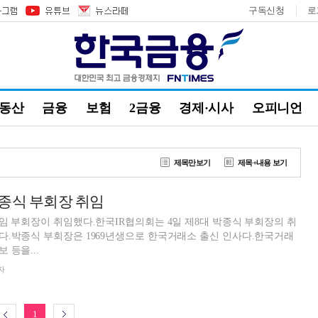
구독신청
로
부동산
금융
보험
2금융
경제·시사
오피니언
제목만보기
제목+내용 보기
종식 부회장 취임
임 부회장이 취임했다.한국IR협의회는 4일 제8대 박종식 부회장의 취
다.박종식 부회장은 1969년생으로 한국거래소 출신 인사다.한국거래
 등을...
자
1