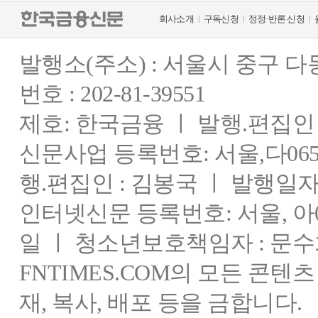
회사소개
구독신청
정정·반론 신청
발행소(주소) : 서울시 중구 
번호 : 202-81-39551
제호: 한국금융 ㅣ 발행.편집인 : 
신문사업 등록번호: 서울,다0655
행.편집인 : 김봉국 ㅣ 발행일자:
인터넷신문 등록번호: 서울, 아03
일 ㅣ 청소년보호책임자 : 문수
FNTIMES.COM의 모든 콘텐
재, 복사, 배포 등을 금합니다.