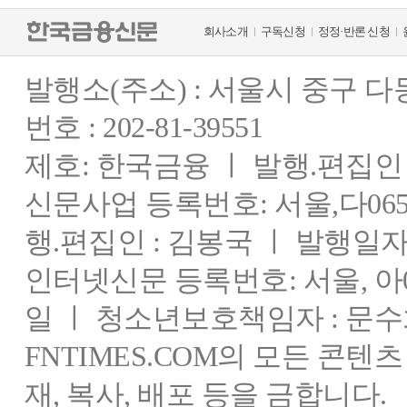
회사소개
구독신청
정정·반론 신청
발행소(주소) : 서울시 중구 
번호 : 202-81-39551
제호: 한국금융 ㅣ 발행.편집인 : 
신문사업 등록번호: 서울,다0655
행.편집인 : 김봉국 ㅣ 발행일자:
인터넷신문 등록번호: 서울, 아03
일 ㅣ 청소년보호책임자 : 문수
FNTIMES.COM의 모든 콘텐
재, 복사, 배포 등을 금합니다.