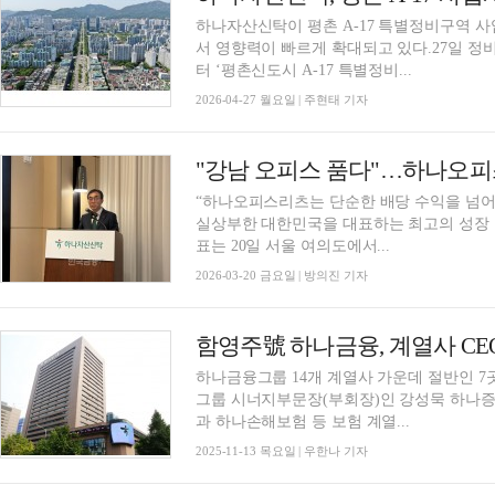
하나자산신탁이 평촌 A-17 특별정비구역 사
서 영향력이 빠르게 확대되고 있다.27일 
터 ‘평촌신도시 A-17 특별정비...
2026-04-27 월요일 | 주현태 기자
"강남 오피스 품다"…하나오피스
“하나오피스리츠는 단순한 배당 수익을 넘어
실상부한 대한민국을 대표하는 최고의 성장
표는 20일 서울 여의도에서...
2026-03-20 금요일 | 방의진 기자
하나금융그룹 14개 계열사 가운데 절반인 7곳
그룹 시너지부문장(부회장)인 강성묵 하나증
과 하나손해보험 등 보험 계열...
2025-11-13 목요일 | 우한나 기자