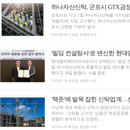
군포시는 지난 1일 하나자산신탁을 ‘GTX
개발자)로 지정 고시했다. 하나자산신탁에 따르면, GTX금정역 역세권1구역 재개발사업은 군
포시 산본동 75번지 일대 ...
2025-08-06 수요일 | 주현태 기자
'빌딩 컨설팅사'로 변신한 현대
현대엘리베이터(대표이사 조재천)가 '빌딩 컨
일 하나자산신탁과 효율적인 빌딩 관리를 위
했다고 18일 밝혔다. 서울 종로...
2025-07-18 금요일 | 신혜주 기자
'책준'에 발목 잡힌 신탁업계…
지난해 국내 부동산 신탁사 영업이익이 급감한
적이다. ‘고위험 고수익’ 상품인 책임준공
영향이 본격적으로 반영된...
2025-02-25 화요일 | 한상현 기자