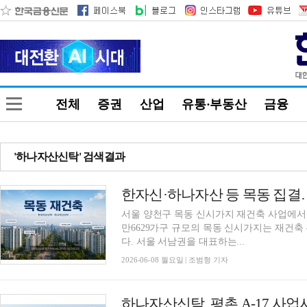
전체
증권
산업
유통·부동산
금융
'하나자산신탁' 검색결과
서울 양천구 목동 신시가지 재건축 사업에서 신
만6629가구 규모의 목동 신시가지는 재건축 
다. 서울 서남권을 대표하는...
2026-06-08 월요일 | 조범형 기자