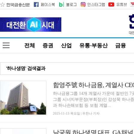
전체
증권
산업
유통·부동산
금융
'하나생명' 검색결과
하나금융그룹 14개 계열사 가운데 절반인 7곳
그룹 시너지부문장(부회장)인 강성묵 하나증
과 하나손해보험 등 보험 계열...
2025-11-13 목요일 | 우한나 기자