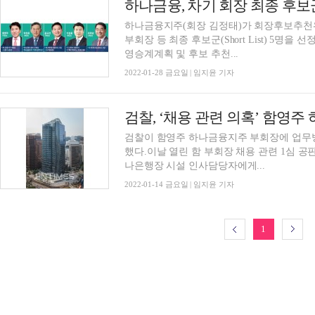
하나금융, 차기 회장 최종 후보
하나금융지주(회장 김정태)가 회장후보추천
부회장 등 최종 후보군(Short List) 5명
영승계계획 및 후보 추천...
2022-01-28 금요일 | 임지윤 기자
검찰이 함영주 하나금융지주 부회장에 업무방
했다.이날 열린 함 부회장 채용 관련 1심 
나은행장 시설 인사담당자에게...
2022-01-14 금요일 | 임지윤 기자
1