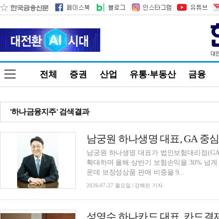
전체
증권
산업
유통·부동산
금융
'하나금융지주' 검색결과
남궁원 하나생명 대표가 법인보험대리점(GA
확대하며 올해 상반기 보험손익을 30% 넘게 
운데 보장성상품 판매 비중을 9...
2026-07-27 월요일 | 강혜린 기자