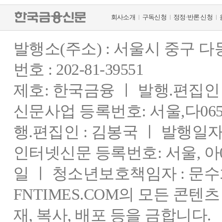
회사소개
구독신청
정정·반론 신청
발행소(주소) : 서울시 중구 
번호 : 202-81-39551
제호: 한국금융 ㅣ 발행.편집인 : 
신문사업 등록번호: 서울,다0655
행.편집인 : 김봉국 ㅣ 발행일자:
인터넷신문 등록번호: 서울, 아03
일 ㅣ 청소년보호책임자 : 문수
FNTIMES.COM의 모든 콘텐
재, 복사, 배포 등을 금합니다.