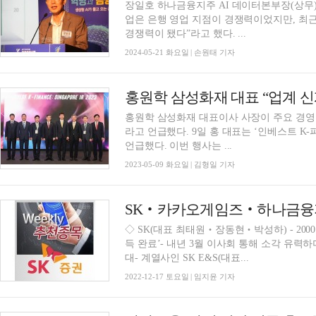
장일호 하나금융지주 AI 데이터본부장(상무
업은 은행 영업 지점이 경쟁력이었지만, 최
경쟁력이 됐다”라고 했다. ...
2024-05-21 화요일 | 손원태 기자
홍원학 삼성화재 대표이사 사장이 주요 경영
라고 언급했다. 9일 홍 대표는 ‘인베스트 K-파이낸스: 싱가포르 투자설명회(IR)’에서 이같이
언급했다. 이번 행사는 ...
2023-05-09 화요일 | 김형일 기자
SK‧카카오게임즈‧하나금융지
◇ SK(대표 최태원‧장동현‧박성하) - 200
득 완료’- 내년 3월 이사회 통해 소각 유력하
대- 계열사인 SK E&S(대표...
2022-12-17 토요일 | 임지윤 기자