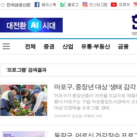
전체
증권
산업
유통·부동산
금융
'프로그램' 검색결과
마포구, 중장년 대상 '생태 감각
마포구가 중장년층이 자연을 오감으로 체험
했다.마포구는 구립 마포중앙도서관에서 오는 
대상 인문예술 프로그램 '생태...
2026-08-07 금요일 | 주현태 기자
동작구, 어르신 건강장수 프로그