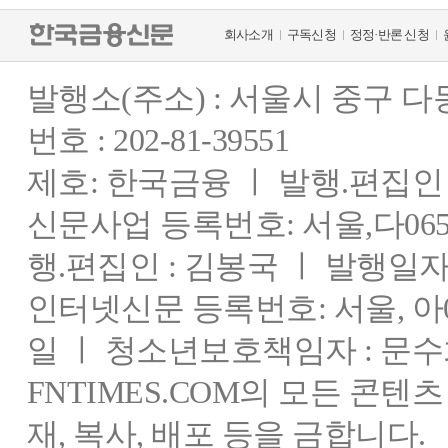
회사소개
구독신청
정정·반론 신청
발행소(주소) : 서울시 중구 
번호 : 202-81-39551
제호: 한국금융 ㅣ 발행.편집인 : 
신문사업 등록번호: 서울,다0655
행.편집인 : 김봉국 ㅣ 발행일자:
인터넷신문 등록번호: 서울, 아03
일 ㅣ 청소년보호책임자 : 문수
FNTIMES.COM의 모든 콘텐
재, 복사, 배포 등을 금합니다.