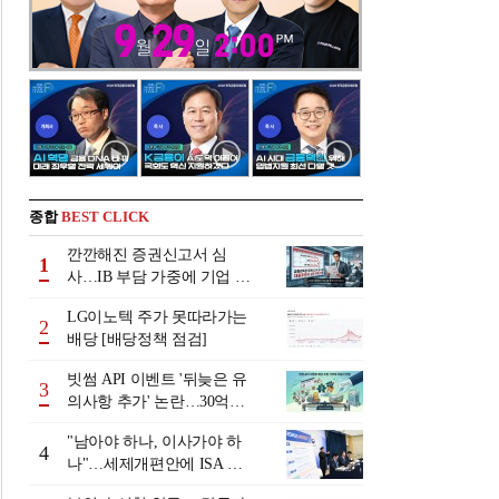
종합
BEST CLICK
깐깐해진 증권신고서 심
1
사…IB 부담 가중에 기업 자
금조달 '차질 우려'
LG이노텍 주가 못따라가는
2
배당 [배당정책 점검]
빗썸 API 이벤트 '뒤늦은 유
3
의사항 추가' 논란…30억원
배상 조정 거부에 이용자 반
"남아야 하나, 이사가야 하
발
4
나"…세제개편안에 ISA 투
자자 셈법 복잡