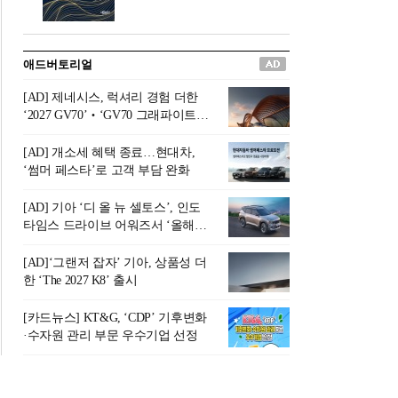
버려야 하는 곳'이라 묘사했다.
원칙으로 서다』를 펴냈다.정
오늘날 많은 이가 은퇴를 지옥
통 관료 출신으로 한국 금융의
이라 부르며 절망하지만, 김경
주요 변곡점마다 중요한 역할
애드버토리얼
록 고문은 새로운 시각을 제시
을 하고 금융 경영인으로서 큰
한다. 은퇴 후 60대를 전후한 1
족적을 남긴 김 전 회장이 후배
[AD] 제네시스, 럭셔리 경험 더한
0년의 과도기는 지옥이 아니라
세대에게 전하는 삶의 조언을
‘2027 GV70’‧‘GV70 그래파이트’
정화와 성장의 공간인 ‘은퇴연
담은 인생 노트다.『물처럼 흐
출시
옥(Purgatory)’이라는 것이다.
르고 원칙으로 서다』는 단순
[AD] 개소세 혜택 종료…현대차,
연옥은 고통스럽지만 끝이 있
한 자서전을 넘어, 실패를 두려
‘썸머 페스타’로 고객 부담 완화
으며, 준비를 통해 천국으로 나
워하지 않는 용기와 자신에 대
아갈 수 있는 희망의 장소라고
한 믿음이 어떻게 삶을 풍요롭
[AD] 기아 ‘디 올 뉴 셀토스’, 인도
말한
게 만드는지를 보여주는 지혜
타임스 드라이브 어워즈서 ‘올해의
의 보고로 평가된다.김용환 전
SUV’ 선정
회장은 “인생의 목표가 크더라
[AD]‘그랜저 잡자’ 기아, 상품성 더
도 조급해하지 말고 작은 것부
한 ‘The 2027 K8’ 출시
터 하나 하나 성취해 나가
라”고 조언한다. 뼈아픈 실패
[카드뉴스] KT&G, ‘CDP’ 기후변화
조차 성공의 뼈대가 된다는 긍
·수자원 관리 부문 우수기업 선정
정적인 마음으로