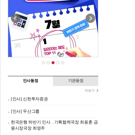
인사동정
기관동정
더보기
[인사] 신한투자증권
[인사] 두산그룹
한국은행 하반기 인사…기획협력국장 최용훈·금
융시장국장 최영주