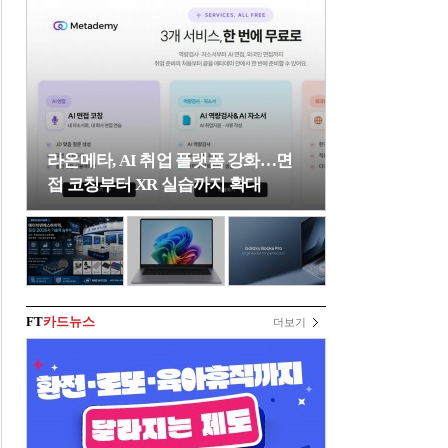
라온메타, AI 취업 플랫폼 강화…면
접 코칭부터 XR 실습까지 확대
FT
카드뉴스
더보기