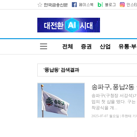
전체
증권
산업
유통·
'풍납동' 검색결과
송파구(구청장 서강석)가
업의 첫 삽을 떴다. 구는 지난 6월 30일 ▲‘풍납2동’ 복합청사, 7월 4일 ▲‘마천1동’ 복합청사
착공식을 개...
2025-07-07 월요일 | 주현태 기