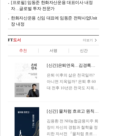
[프로필] 임동준 한화자산운용 대표이사 내정
자…글로벌 투자 전문가
한화자산운용 신임 대표에 임동준 전략사업Unit
장 내정
FT
도서
더보기
추천
서평
신간
[신간]은퇴연옥…김경록의 은퇴 후 삶의 나침반
은퇴 이후의 삶은 천국일까?
아니면 지옥일까? 은퇴 후 60
대 전후 10년은 천국도 지옥도
아닌 '연옥'이라 개념이 등장해
화제를 모으고 있다.투자 전문
가이자 은퇴연구소장으로서의
[신간] 물처럼 흐르고 원칙으로 서다…김용환의 통찰을 담다
은퇴 설계를 가이드해 온 김경
록 옵투스자산운용의 고문이
김용환 전 NH농협금융지주 회
신간 『은퇴연옥』을 내놓았
장이 자신의 경험과 철학을 정
다.단테는 지옥을 '모든 희망을
리한 자서전 『물처럼 흐르고