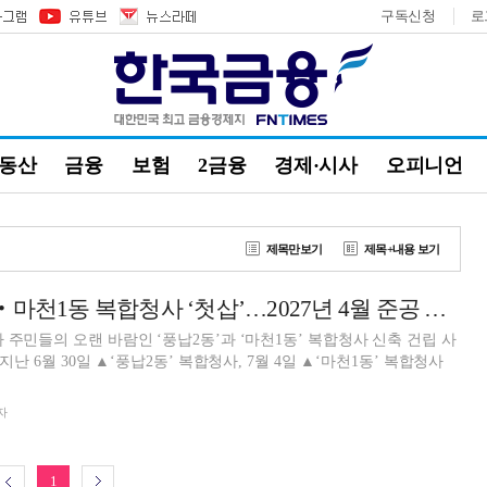
구독신청
로
부동산
금융
보험
2금융
경제·시사
오피니언
제목만보기
제목+내용 보기
송파구, 풍납2동‧마천1동 복합청사 ‘첫삽’…2027년 4월 준공 목표
 주민들의 오랜 바람인 ‘풍납2동’과 ‘마천1동’ 복합청사 신축 건립 사
자
1