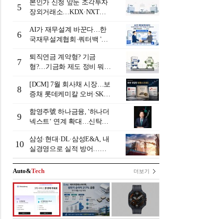
본인가 신청 앞둔 조각투자
5
장외거래소…KDX·NXT컨
소 막판 점검 ‘분주’
AI가 재무설계 바꾼다…한
6
국재무설계협회·쿼터백 '베
러웰스'로 생태계 구축
퇴직연금 계약형? 기금
7
형?…기금화 제도 정비 뭐길
래 [기금형 퇴직연금 추진
[DCM] 7월 회사채 시장…보
(상)]
8
증채 롯데케미칼 오버·SK에
코플랜트 언더 [7월 리뷰①]
함영주號 하나금융, '하나더
9
넥스트‘ 연계 확대…신탁수
수료 2배 증가 효과 [금융 시
삼성·현대·DL·삼성E&A, 내
니어 비즈니스 돋보기]
10
실경영으로 실적 방어…미
래 먹거리 경쟁 본격화
Auto&
Tech
더보기