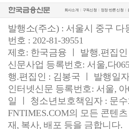
회사소개
구독신청
정정·반론 신청
발행소(주소) : 서울시 중구 
번호 : 202-81-39551
제호: 한국금융 ㅣ 발행.편집인 : 
신문사업 등록번호: 서울,다0655
행.편집인 : 김봉국 ㅣ 발행일자:
인터넷신문 등록번호: 서울, 아03
일 ㅣ 청소년보호책임자 : 문수
FNTIMES.COM의 모든 콘텐
재, 복사, 배포 등을 금합니다.