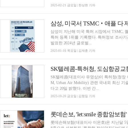
2025-02-21 금요일 | 한상현 기자
삼성, 미국서 TSMC‧애플 다 
삼성이 지난해 미국 특허 시장에서 TSMC, 
특허 등록 1위를 기록했다. 특허정보 조사기관 IFI 클레임즈 패턴트 서비스가 14일(현지 시각)
발표한 2024년 글로벌...
2025-01-16 목요일 | 김재훈 기자
SK텔레콤-특허청, 도심항공교
SK텔레콤(대표이사 유영상)이 특허청(청장
M, Urban Air Mobility) 관련 국내
다고 20일 밝혔다. 이번 간...
2023-10-20 금요일 | 김형일 기자
롯데손보, 'let:smile 종합암
롯데손해보험(대표이사 이은호)은 지난달 5일 출시