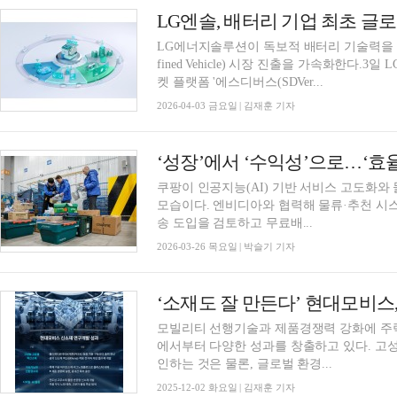
LG에너지솔루션이 독보적 배터리 기술력을 바탕으
fined Vehicle) 시장 진출을 가속화한다
켓 플랫폼 '에스디버스(SDVer...
2026-04-03 금요일 | 김재훈 기자
‘성장’에서 ‘수익성’으로…‘효율
쿠팡이 인공지능(AI) 기반 서비스 고도화와
모습이다. 엔비디아와 협력해 물류·추천 시
송 도입을 검토하고 무료배...
2026-03-26 목요일 | 박슬기 기자
‘소재도 잘 만든다’ 현대모비스
모빌리티 선행기술과 제품경쟁력 강화에 주
에서부터 다양한 성과를 창출하고 있다. 고
인하는 것은 물론, 글로벌 환경...
2025-12-02 화요일 | 김재훈 기자