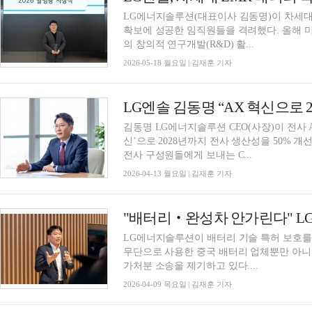
LG에너지솔루션(대표이사 김동명)이 차세대 
확보에 성공한 임직원들을 격려했다. 올해 
의 창의적 연구개발(R&D) 활...
2026-05-18 월요일 | 김재훈 기자
LG엔솔 김동명 “AX 혁신으로 2
김동명 LG에너지솔루션 CEO(사장)이 전사 AX(AI
신’으로 2028년까지 전사 생산성을 50% 
전사 구성원들에게 보내는 C...
2026-04-13 월요일 | 김재훈 기자
"배터리‧완성차 안가린다" LG
LG에너지솔루션이 배터리 기술 특허 보호를
무단으로 사용한 중국 배터리 업체뿐만 아니
가처분 소송을 제기하고 있다....
2026-04-09 목요일 | 김재훈 기자