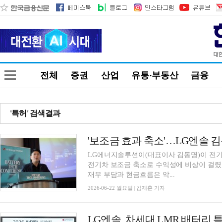
전체
증권
산업
유통·부동산
금융
'특허' 검색결과
'보조금 효과 축소'…LG엔솔 
LG에너지솔루션이(대표이사 김동명)이 전기
전기차 보조금 축소로 수익성에 비상이 걸렸다
재무 부담과 현금흐름은 악...
2026-06-22 월요일 | 김재훈 기자
LG엔솔, 차세대 LMR 배터리 