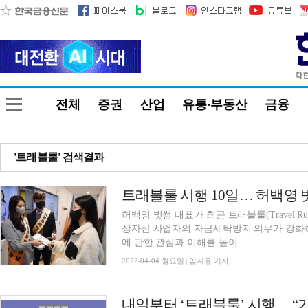
전체
증권
산업
유통·부동산
금융
'트래블룰' 검색결과
허백영 빗썸 대표가 최근 트래블룰(Travel R
상자산 사업자의 자금세탁방지 의무가 강화
에 관한 관심과 이해를 높이...
2022-04-04 월요일 | 임지윤 기자
내일부터 ‘트래블룰’ 시행… “