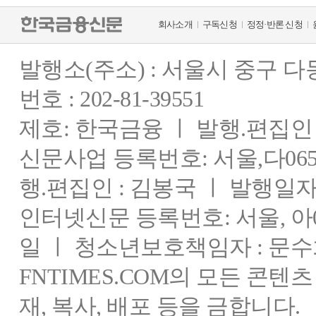
회사소개
구독신청
정정·반론 신청
발행소(주소) : 서울시 중구 
번호 : 202-81-39551
제호: 한국금융 ㅣ 발행.편집인 : 
신문사업 등록번호: 서울,다0655
행.편집인 : 김봉국 ㅣ 발행일자:
인터넷신문 등록번호: 서울, 아03
일 ㅣ 청소년보호책임자 : 문수
FNTIMES.COM의 모든 콘텐
재, 복사, 배포 등을 금합니다.