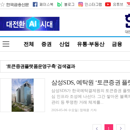
전체
증권
산업
유통·부동산
금융
'토큰증권플랫폼운영구축' 검색결과
삼성SDS가 한국예탁결제원의 토큰증권 플랫
심 인프라 조성에 나선다. 그간 쌓아온 블록
관리 등 투명한 거래 체계를...
2026-05-06 수요일 | 정채윤 기자
1