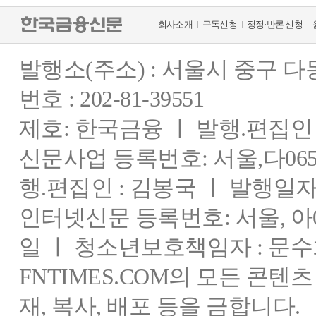
회사소개
구독신청
정정·반론 신청
발행소(주소) : 서울시 중구 
번호 : 202-81-39551
제호: 한국금융 ㅣ 발행.편집인 : 
신문사업 등록번호: 서울,다0655
행.편집인 : 김봉국 ㅣ 발행일자:
인터넷신문 등록번호: 서울, 아03
일 ㅣ 청소년보호책임자 : 문수
FNTIMES.COM의 모든 콘텐
재, 복사, 배포 등을 금합니다.