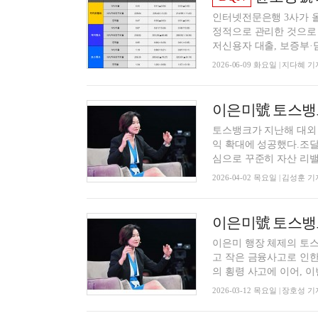
인터넷전문은행 3사가 올
정적으로 관리한 것으로 
저신용자 대출, 보증부·담.
2026-06-09 화요일 | 지다혜 기
토스뱅크가 지난해 대외 
익 확대에 성공했다.조달
심으로 꾸준히 자산 리밸런
2026-04-02 목요일 | 김성훈 기
이은미 행장 체제의 토스
고 작은 금융사고로 인한
의 횡령 사고에 이어, 이번
2026-03-12 목요일 | 장호성 기