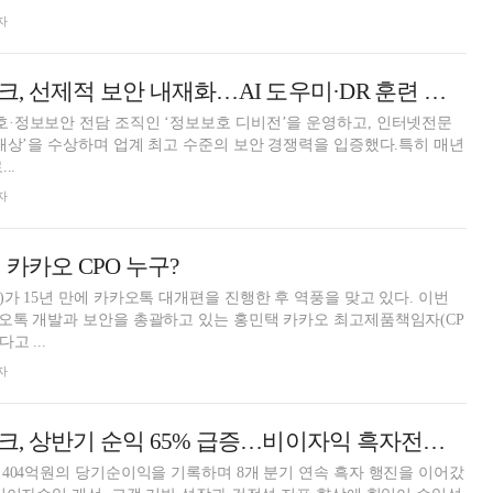
자
이은미號 토스뱅크, 선제적 보안 내재화…AI 도우미·DR 훈련 등 차세대 전략 강화 [은행권 IT·보안 전략]
·정보보안 전담 조직인 ‘정보보호 디비전’을 운영하고, 인터넷전문
대상’을 수상하며 업계 최고 수준의 보안 경쟁력을 입증했다.특히 매년
..
자
카카오 CPO 누구?
가 15년 만에 카카오톡 대개편을 진행한 후 역풍을 맞고 있다. 이번
오톡 개발과 보안을 총괄하고 있는 홍민택 카카오 최고제품책임자(CP
고 ...
자
이은미號 토스뱅크, 상반기 순익 65% 급증…비이자익 흑자전환 '과제' [금융사 2025 상반기 실적]
404억원의 당기순이익을 기록하며 8개 분기 연속 흑자 행진을 이어갔