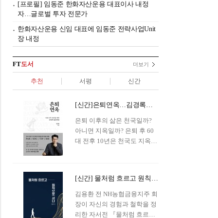
[프로필] 임동준 한화자산운용 대표이사 내정
자…글로벌 투자 전문가
한화자산운용 신임 대표에 임동준 전략사업Unit
장 내정
FT
도서
더보기
추천
서평
신간
[신간]은퇴연옥…김경록의 은퇴 후 삶의 나침반
은퇴 이후의 삶은 천국일까?
아니면 지옥일까? 은퇴 후 60
대 전후 10년은 천국도 지옥도
아닌 '연옥'이라 개념이 등장해
화제를 모으고 있다.투자 전문
가이자 은퇴연구소장으로서의
[신간] 물처럼 흐르고 원칙으로 서다…김용환의 통찰을 담다
은퇴 설계를 가이드해 온 김경
록 옵투스자산운용의 고문이
김용환 전 NH농협금융지주 회
신간 『은퇴연옥』을 내놓았
장이 자신의 경험과 철학을 정
다.단테는 지옥을 '모든 희망을
리한 자서전 『물처럼 흐르고