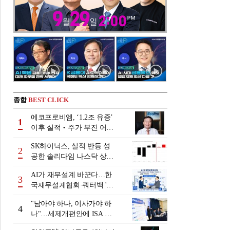
종합
BEST CLICK
에코프로비엠, ‘1.2조 유증’
1
이후 실적‧주가 부진 어쩌
나
SK하이닉스, 실적 반등 성
2
공한 솔리다임 나스닥 상장
검토
AI가 재무설계 바꾼다…한
3
국재무설계협회·쿼터백 '베
러웰스'로 생태계 구축
"남아야 하나, 이사가야 하
4
나"…세제개편안에 ISA 투
자자 셈법 복잡