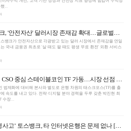
비이자수익 개선, 고객 기반 성장과 건전성 지표 향상에 힘입어 수익성
...
자
이은미號 토스뱅크, '안전자산' 달러시장 존재감 확대…글로벌은행 잰걸음 [인뱅 생존 전략]
토스뱅크가 안전자산으로 각광받고 있는 달러 시장에서 존재감을 연일
자
토스뱅크, 박진현 CSO 중심 스테이블코인 TF 가동…시장 선점 속도 [인뱅 스테이블코인 전략]
 법제화에 대비해 본사와 별도로 은행 차원의 태스크포스(TF)를 출
에 속도를 내고 있다. 전략·디지털 분야 경력을 두루 갖춘 박진현 최
 수장...
자
‘지위 이용한 횡령사고’ 토스뱅크, 타 인터넷은행은 문제 없나 [금융사고 줌인]