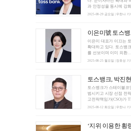
다. 순이자마진 확대와 
과 안정성을 동시에 강화했
2025-08-29 금요일 | 우한나 기
이은미 대표가 이끄는 
확대하고 있다. 토스뱅크는 국내 금융권 최초로 '살 때도 팔 때도 평생 무료 환전' 외환 서비스
를 선보이며 이미 외환...
2025-08-25 월요일 | 장호성 기
토스뱅크가 스테이블코인
범시키고 시장 선점 전략
고전략책임가(CSO)가 TF
2025-08-12 화요일 | 우한나 기