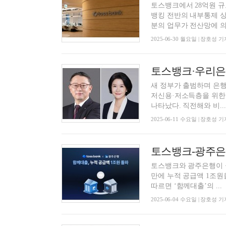
토스뱅크에서 28억원 규
뱅킹 전반의 내부통제 상황에 관심이 쏠리고
분의 업무가 전산망에 의.
2025-06-30 월요일 | 장호성 기
새 정부가 출범하며 은행
저신용·저소득층을 위한
나타났다. 직전해와 비...
2025-06-11 수요일 | 장호성 기
토스뱅크-광주은행,
토스뱅크와 광주은행이 금
만에 누적 공급액 1조원을 
따르면 ‘함께대출’의 ...
2025-06-04 수요일 | 장호성 기