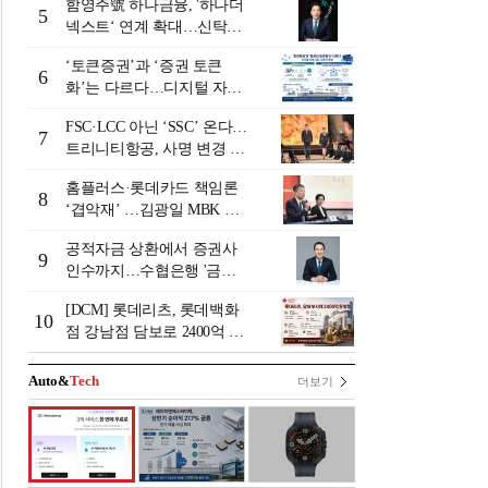
함영주號 하나금융, '하나더
5
넥스트‘ 연계 확대…신탁수
수료 2배 증가 효과 [금융 시
‘토큰증권’과 ‘증권 토큰
니어 비즈니스 돋보기]
6
화’는 다르다…디지털 자본
시장 다음 단계는
FSC·LCC 아닌 ‘SSC’ 온다…
7
트리니티항공, 사명 변경 넘
어 사업모델 전환 선언
홈플러스·롯데카드 책임론
8
‘겹악재’ …김광일 MBK 부
회장 부담 커지나
공적자금 상환에서 증권사
9
인수까지…수협은행 '금융
그룹화' 25년 여정 [수협은
[DCM] 롯데리츠, 롯데백화
행 금융그룹의 꿈①]
10
점 강남점 담보로 2400억 조
달…단기채 차환
Auto&
Tech
더보기