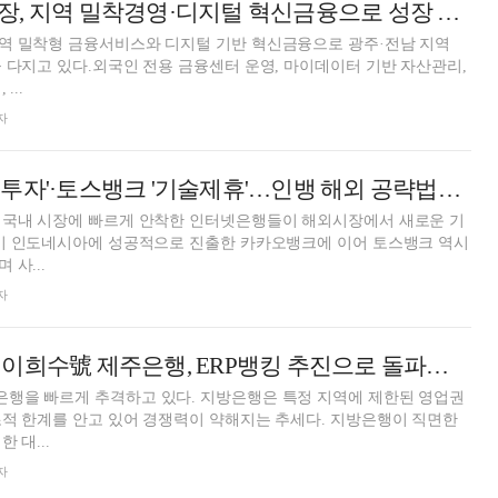
고병일 광주은행장, 지역 밀착경영·디지털 혁신금융으로 성장 견인 [지방은행 리더십]
역 밀착형 금융서비스와 디지털 기반 혁신금융으로 광주·전남 지역
 다지고 있다.외국인 전용 금융센터 운영, 마이데이터 기반 자산관리,
...
자
카카오뱅크 '지분투자'·토스뱅크 '기술제휴'…인뱅 해외 공략법은 [인뱅은 지금]
 국내 시장에 빠르게 안착한 인터넷은행들이 해외시장에서 새로운 기
이미 인도네시아에 성공적으로 진출한 카카오뱅크에 이어 토스뱅크 역시
사...
자
토스뱅크에 잡힌 이희수號 제주은행, ERP뱅킹 추진으로 돌파구 [지방은행-인뱅 추격전③]
행을 빠르게 추격하고 있다. 지방은행은 특정 지역에 제한된 영업권
적 한계를 안고 있어 경쟁력이 약해지는 추세다. 지방은행이 직면한
 대...
자