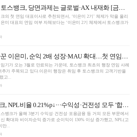
'이은미 2기' 맞는 토스뱅크, 당면과제는 글로벌·AX 내재화 [금융권 CEO 이슈]
크의 첫 연임 대표이사로 추천되면서, ‘이은미 2기’ 체제가 막을 올리
은미 대표의 연임 여부 자체보다는 ‘이은미 2기 체제에서 토스뱅크가
자
토스뱅크 체질 바꾼 이은미, 순익 2배 성장·MAU 확대…첫 연임 가시권 [금융권 CEO 이슈]
임기가 오는 3월로 만료되는 가운데, 토스뱅크 최초의 행장 연임 사례
귀추가 주목되고 있다.이은미 행장은 취임 후 토스뱅크의 고객기반을
고...
자
이은미號 토스뱅크, NPL비율 0.21%p↓···수익성·건전성 모두 '합격' [금융사 2025 3분기 실적]
스뱅크가 올해 3분기 수익성·건전성·포용금융 등 거의 모든 부문에서
신 확대와 비이자순익 증가로 순이익이 130% 이상 증가했고, NPL(고
만...
자