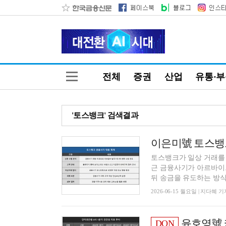
전체
증권
산업
유통·
'토스뱅크' 검색결과
토스뱅크가 일상 거래를 
근 금융사기가 아르바이트
뒤 송금을 유도하는 방식으
2026-06-15 월요일 | 지다혜 기
윤호영號 카뱅 R
DQN