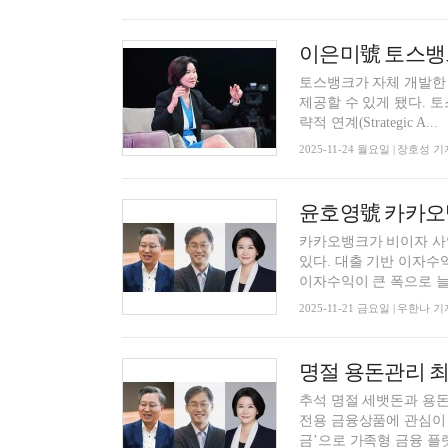
토스뱅크가 자체 개발한 
제공할 수 있게 됐다. 토스뱅크는 고객의 안전한 금융 경험 혁신을 최우선 가치로 삼고, ▲전
략적 연계(Strategic A...
2025-11-24 월요일 | 장호성 기
카카오뱅크가 비이자 사
있다. 대출 기반 이자수
이자수익이 큰 폭으로 늘며
2025-11-21 금요일 | 우한나 기
명절 용돈관리 최강
추석 명절 세뱃돈과 용
전용 금융상품에 관심이
금’으로 가족형 금융 플랫