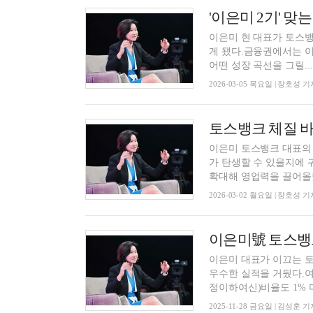
이은미 현 대표가 토스뱅
게 됐다.금융권에서는 이
어떤 성장 곡선을 그릴...
2026-03-05 목요일 | 장호성 기
이은미 토스뱅크 대표의 
가 탄생할 수 있을지에 
확대해 영업력을 끌어올렸
2026-03-02 월요일 | 장호성 기
이은미 대표가 이끄는 토
우수한 실적을 거뒀다.여
정이하여신)비율도 1% 미
2025-11-28 금요일 | 김성훈 기