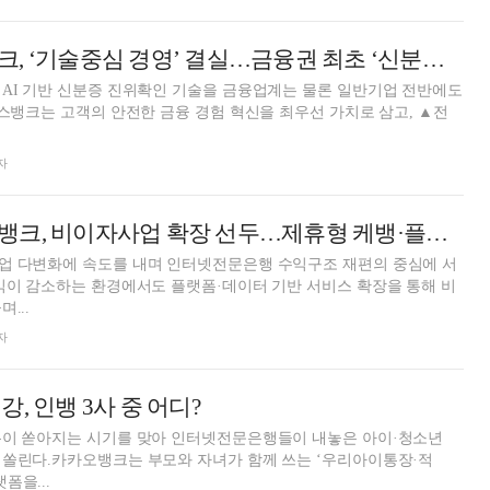
이은미號 토스뱅크, ‘기술중심 경영’ 결실…금융권 최초 ‘신분증 진위확인 소프트웨어’ 부수업무 승인
AI 기반 신분증 진위확인 기술을 금융업계는 물론 일반기업 전반에도
자
윤호영號 카카오뱅크, 비이자사업 확장 선두…제휴형 케뱅·플랫폼 토뱅 추격전 [은행권 비이자이익 해부]
업 다변화에 속도를 내며 인터넷전문은행 수익구조 재편의 중심에 서
익이 감소하는 환경에서도 플랫폼·데이터 기반 서비스 확장을 통해 비
...
자
, 인뱅 3사 중 어디?
돈이 쏟아지는 시기를 맞아 인터넷전문은행들이 내놓은 아이·청소년
 쏠린다.카카오뱅크는 부모와 자녀가 함께 쓰는 ‘우리아이통장·적
폼을...