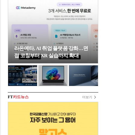
라온메타, AI 취업 플랫폼 강화…면
접 코칭부터 XR 실습까지 확대
FT
카드뉴스
더보기