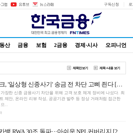
구독신청
로
부동산
금융
보험
2금융
경제·시사
오피니언
제목만보기
제목+내용 보기
이은미號 토스뱅크, '일상형 신종사기' 송금 전 차단 고삐 죈다 [금융안전망 점검]
가장한 신종 금융사기 차단을 위해 고객 보호 체계 정비에 나섰다. 최
 제안, 온라인 리뷰 작성, 공공기관 발주 등 정상 거래처럼 접근한
...
자
WA 30조 돌파···아쉬운 NPL커버리지 [2026 1분기 인뱅 리그테이블]