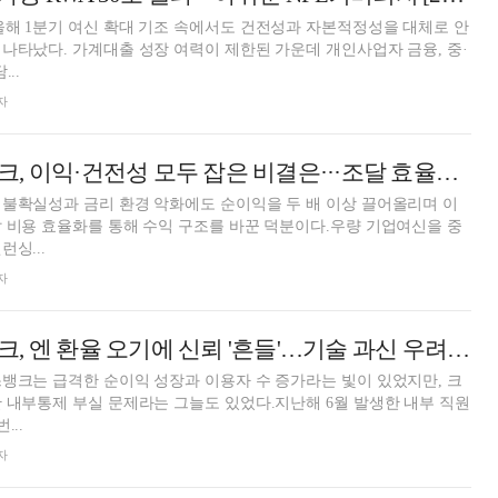
해 1분기 여신 확대 기조 속에서도 건전성과 자본적정성을 대체로 안
나타났다. 가계대출 성장 여력이 제한된 가운데 개인사업자 금융, 중·
..
자
이은미號 토스뱅크, 이익·건전성 모두 잡은 비결은···조달 효율화·자산리밸런싱 [금융사 2025 실적]
불확실성과 금리 환경 악화에도 순이익을 두 배 이상 끌어올리며 이
 비용 효율화를 통해 수익 구조를 바꾼 덕분이다.우량 기업여신을 중
싱...
자
이은미號 토스뱅크, 엔 환율 오기에 신뢰 '흔들'…기술 과신 우려 [인뱅은 지금]
뱅크는 급격한 순이익 성장과 이용자 수 증가라는 빛이 있었지만, 크
 내부통제 부실 문제라는 그늘도 있었다.지난해 6월 발생한 내부 직원
...
자