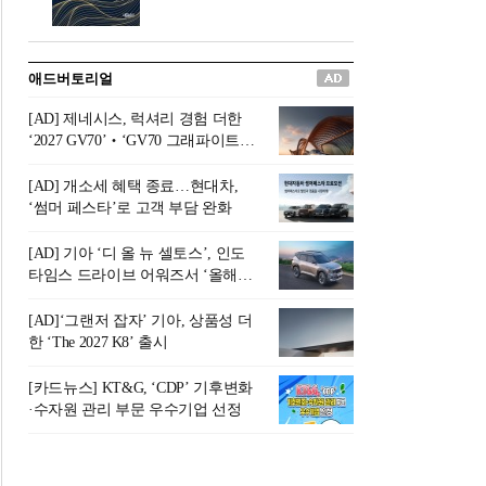
버려야 하는 곳'이라 묘사했다.
원칙으로 서다』를 펴냈다.정
오늘날 많은 이가 은퇴를 지옥
통 관료 출신으로 한국 금융의
이라 부르며 절망하지만, 김경
주요 변곡점마다 중요한 역할
애드버토리얼
록 고문은 새로운 시각을 제시
을 하고 금융 경영인으로서 큰
한다. 은퇴 후 60대를 전후한 1
족적을 남긴 김 전 회장이 후배
[AD] 제네시스, 럭셔리 경험 더한
0년의 과도기는 지옥이 아니라
세대에게 전하는 삶의 조언을
‘2027 GV70’‧‘GV70 그래파이트’
정화와 성장의 공간인 ‘은퇴연
담은 인생 노트다.『물처럼 흐
출시
옥(Purgatory)’이라는 것이다.
르고 원칙으로 서다』는 단순
[AD] 개소세 혜택 종료…현대차,
연옥은 고통스럽지만 끝이 있
한 자서전을 넘어, 실패를 두려
‘썸머 페스타’로 고객 부담 완화
으며, 준비를 통해 천국으로 나
워하지 않는 용기와 자신에 대
아갈 수 있는 희망의 장소라고
한 믿음이 어떻게 삶을 풍요롭
[AD] 기아 ‘디 올 뉴 셀토스’, 인도
말한
게 만드는지를 보여주는 지혜
타임스 드라이브 어워즈서 ‘올해의
의 보고로 평가된다.김용환 전
SUV’ 선정
회장은 “인생의 목표가 크더라
[AD]‘그랜저 잡자’ 기아, 상품성 더
도 조급해하지 말고 작은 것부
한 ‘The 2027 K8’ 출시
터 하나 하나 성취해 나가
라”고 조언한다. 뼈아픈 실패
[카드뉴스] KT&G, ‘CDP’ 기후변화
조차 성공의 뼈대가 된다는 긍
·수자원 관리 부문 우수기업 선정
정적인 마음으로