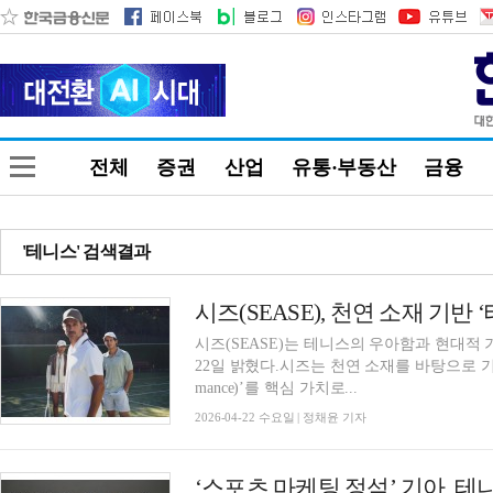
전체
증권
산업
유통·부동산
금융
'테니스' 검색결과
시즈(SEASE), 천연 소재 기반
시즈(SEASE)는 테니스의 우아함과 현대적
22일 밝혔다.시즈는 천연 소재를 바탕으로 기능성
mance)’를 핵심 가치로...
2026-04-22 수요일 | 정채윤 기자