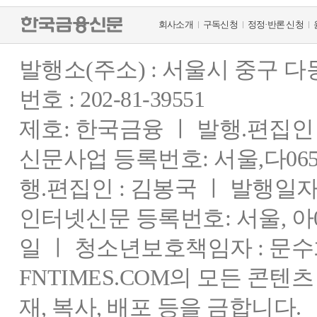
회사소개
구독신청
정정·반론 신청
발행소(주소) : 서울시 중구 
번호 : 202-81-39551
제호: 한국금융 ㅣ 발행.편집인 : 
신문사업 등록번호: 서울,다0655
행.편집인 : 김봉국 ㅣ 발행일자:
인터넷신문 등록번호: 서울, 아03
일 ㅣ 청소년보호책임자 : 문수
FNTIMES.COM의 모든 콘텐
재, 복사, 배포 등을 금합니다.