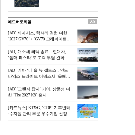
버려야 하는 곳'이라 묘사했다.
원칙으로 서다』를 펴냈다.정
오늘날 많은 이가 은퇴를 지옥
통 관료 출신으로 한국 금융의
이라 부르며 절망하지만, 김경
주요 변곡점마다 중요한 역할
애드버토리얼
록 고문은 새로운 시각을 제시
을 하고 금융 경영인으로서 큰
한다. 은퇴 후 60대를 전후한 1
족적을 남긴 김 전 회장이 후배
[AD] 제네시스, 럭셔리 경험 더한
0년의 과도기는 지옥이 아니라
세대에게 전하는 삶의 조언을
‘2027 GV70’‧‘GV70 그래파이트’
정화와 성장의 공간인 ‘은퇴연
담은 인생 노트다.『물처럼 흐
출시
옥(Purgatory)’이라는 것이다.
르고 원칙으로 서다』는 단순
[AD] 개소세 혜택 종료…현대차,
연옥은 고통스럽지만 끝이 있
한 자서전을 넘어, 실패를 두려
‘썸머 페스타’로 고객 부담 완화
으며, 준비를 통해 천국으로 나
워하지 않는 용기와 자신에 대
아갈 수 있는 희망의 장소라고
한 믿음이 어떻게 삶을 풍요롭
[AD] 기아 ‘디 올 뉴 셀토스’, 인도
말한
게 만드는지를 보여주는 지혜
타임스 드라이브 어워즈서 ‘올해의
의 보고로 평가된다.김용환 전
SUV’ 선정
회장은 “인생의 목표가 크더라
[AD]‘그랜저 잡자’ 기아, 상품성 더
도 조급해하지 말고 작은 것부
한 ‘The 2027 K8’ 출시
터 하나 하나 성취해 나가
라”고 조언한다. 뼈아픈 실패
[카드뉴스] KT&G, ‘CDP’ 기후변화
조차 성공의 뼈대가 된다는 긍
·수자원 관리 부문 우수기업 선정
정적인 마음으로