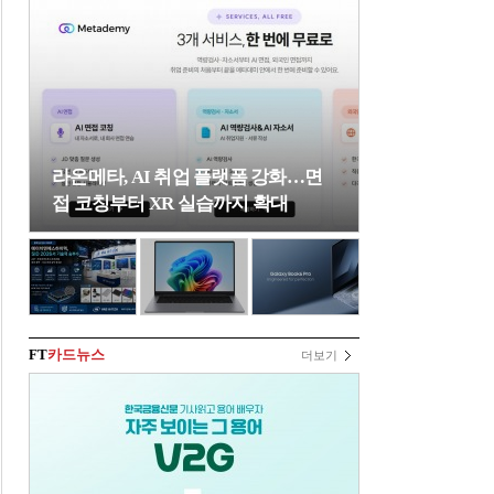
라온메타, AI 취업 플랫폼 강화…면
접 코칭부터 XR 실습까지 확대
FT
카드뉴스
더보기