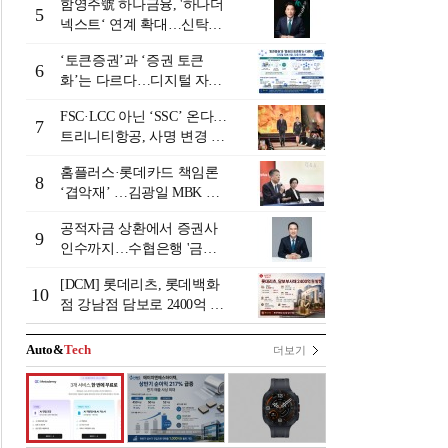
함영주號 하나금융, '하나더
5
넥스트‘ 연계 확대…신탁수
수료 2배 증가 효과 [금융 시
‘토큰증권’과 ‘증권 토큰
니어 비즈니스 돋보기]
6
화’는 다르다…디지털 자본
시장 다음 단계는
FSC·LCC 아닌 ‘SSC’ 온다…
7
트리니티항공, 사명 변경 넘
어 사업모델 전환 선언
홈플러스·롯데카드 책임론
8
‘겹악재’ …김광일 MBK 부
회장 부담 커지나
공적자금 상환에서 증권사
9
인수까지…수협은행 '금융
그룹화' 25년 여정 [수협은
[DCM] 롯데리츠, 롯데백화
행 금융그룹의 꿈①]
10
점 강남점 담보로 2400억 조
달…단기채 차환
Auto&
Tech
더보기