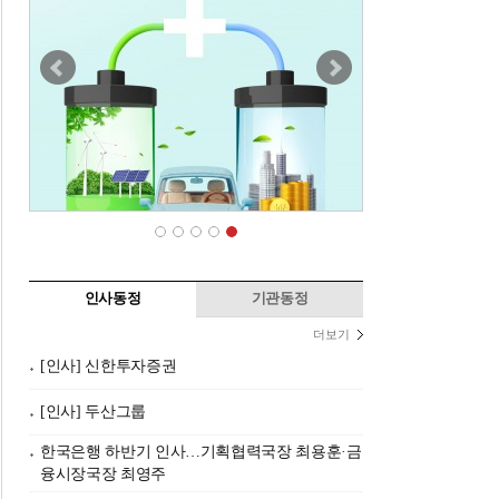
인사동정
기관동정
더보기
[인사] 신한투자증권
[인사] 두산그룹
한국은행 하반기 인사…기획협력국장 최용훈·금
융시장국장 최영주