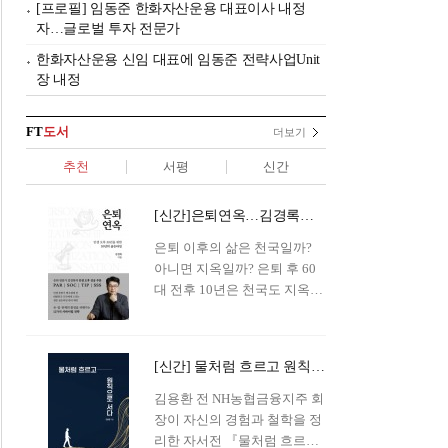
[프로필] 임동준 한화자산운용 대표이사 내정
자…글로벌 투자 전문가
한화자산운용 신임 대표에 임동준 전략사업Unit
장 내정
FT
도서
더보기
추천
서평
신간
[신간]은퇴연옥…김경록의 은퇴 후 삶의 나침반
은퇴 이후의 삶은 천국일까?
아니면 지옥일까? 은퇴 후 60
대 전후 10년은 천국도 지옥도
아닌 '연옥'이라 개념이 등장해
화제를 모으고 있다.투자 전문
가이자 은퇴연구소장으로서의
[신간] 물처럼 흐르고 원칙으로 서다…김용환의 통찰을 담다
은퇴 설계를 가이드해 온 김경
록 옵투스자산운용의 고문이
김용환 전 NH농협금융지주 회
신간 『은퇴연옥』을 내놓았
장이 자신의 경험과 철학을 정
다.단테는 지옥을 '모든 희망을
리한 자서전 『물처럼 흐르고