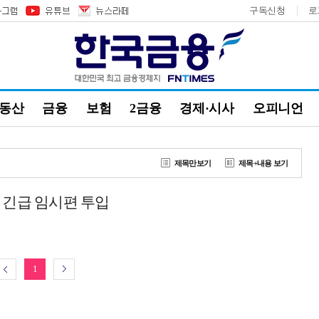
구독신청
로
부동산
금융
보험
2금융
경제·시사
오피니언
제목만보기
제목+내용 보기
 긴급 임시편 투입
1