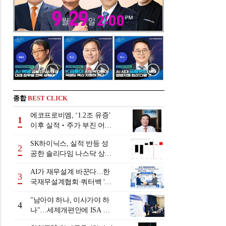
종합
BEST CLICK
에코프로비엠, ‘1.2조 유증’
1
이후 실적‧주가 부진 어쩌
나
SK하이닉스, 실적 반등 성
2
공한 솔리다임 나스닥 상장
검토
AI가 재무설계 바꾼다…한
3
국재무설계협회·쿼터백 '베
러웰스'로 생태계 구축
"남아야 하나, 이사가야 하
4
나"…세제개편안에 ISA 투
자자 셈법 복잡