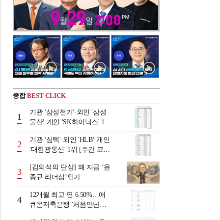
종합
BEST CLICK
기관 '삼성전기'·외인 '삼성
1
물산'·개인 'SK하이닉스' 1위
[주간 코스피 순매수- 2026
기관 '심텍'·외인 'HLB'·개인
년 8월3일~8월7일]
2
'대한광통신' 1위 [주간 코스
닥 순매수- 2026년 8월3일~8
[김의석의 단상] 왜 지금 ‘윤
월7일]
3
종규 리더십’인가
12개월 최고 연 6.50%…애
4
큐온저축은행 '처음만난적
금'[이주의 저축은행 적금금