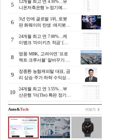
12개월 최고 연 4.10%…유
리-8월 2주]
5
니온저축은행 'e-정기예
금'[이주의 저축은행 예금금
3년 만에 글로벌 1위, 로봇
리-8월 2주]
6
판 화웨이의 탄생 :애지봇(A
giBot·智元机器人)의 시대
24개월 최고 연 7.00%…케
[전병서의 中 첨단기업 리포
7
이뱅크 '마이키즈 적금' [이
트⑬]
주의 은행 적금금리-8월 2
영풍·MBK, 고려아연 '프로
주]
8
젝트 크루서블' 말바꾸기 논
란
장종환 농협캐피탈 대표, 금
9
리 상승·주가 하락 수익성
일시 하락…렌터카 중심 자
24개월 최고 연 3.55%…부
동차금융 성장세 [2026 금융
10
산은행 '더(The) 특판 정기예
사 상반기 실적]
금' [이주의 은행 예금금리-8
월 2주]
Auto&
Tech
더보기