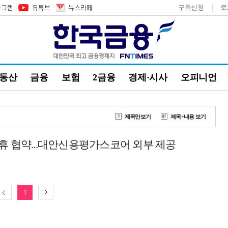
구독신청
로
부동산
금융
보험
2금융
경제·시사
오피니언
제목만보기
제목+내용 보기
휴 협약...대안신용평가스코어 외부 제공
1