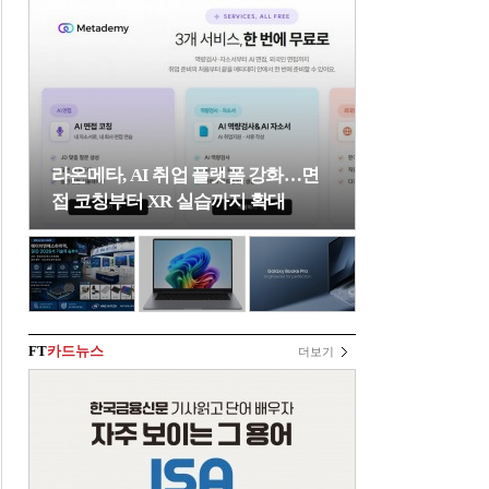
라온메타, AI 취업 플랫폼 강화…면
접 코칭부터 XR 실습까지 확대
FT
카드뉴스
더보기