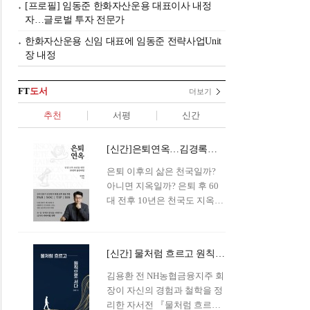
[프로필] 임동준 한화자산운용 대표이사 내정
자…글로벌 투자 전문가
한화자산운용 신임 대표에 임동준 전략사업Unit
장 내정
FT
도서
더보기
추천
서평
신간
[신간]은퇴연옥…김경록의 은퇴 후 삶의 나침반
은퇴 이후의 삶은 천국일까?
아니면 지옥일까? 은퇴 후 60
대 전후 10년은 천국도 지옥도
아닌 '연옥'이라 개념이 등장해
화제를 모으고 있다.투자 전문
가이자 은퇴연구소장으로서의
[신간] 물처럼 흐르고 원칙으로 서다…김용환의 통찰을 담다
은퇴 설계를 가이드해 온 김경
록 옵투스자산운용의 고문이
김용환 전 NH농협금융지주 회
신간 『은퇴연옥』을 내놓았
장이 자신의 경험과 철학을 정
다.단테는 지옥을 '모든 희망을
리한 자서전 『물처럼 흐르고