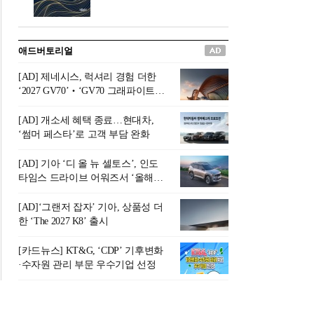
버려야 하는 곳'이라 묘사했다.
원칙으로 서다』를 펴냈다.정
오늘날 많은 이가 은퇴를 지옥
통 관료 출신으로 한국 금융의
이라 부르며 절망하지만, 김경
주요 변곡점마다 중요한 역할
애드버토리얼
록 고문은 새로운 시각을 제시
을 하고 금융 경영인으로서 큰
한다. 은퇴 후 60대를 전후한 1
족적을 남긴 김 전 회장이 후배
[AD] 제네시스, 럭셔리 경험 더한
0년의 과도기는 지옥이 아니라
세대에게 전하는 삶의 조언을
‘2027 GV70’‧‘GV70 그래파이트’
정화와 성장의 공간인 ‘은퇴연
담은 인생 노트다.『물처럼 흐
출시
옥(Purgatory)’이라는 것이다.
르고 원칙으로 서다』는 단순
[AD] 개소세 혜택 종료…현대차,
연옥은 고통스럽지만 끝이 있
한 자서전을 넘어, 실패를 두려
‘썸머 페스타’로 고객 부담 완화
으며, 준비를 통해 천국으로 나
워하지 않는 용기와 자신에 대
아갈 수 있는 희망의 장소라고
한 믿음이 어떻게 삶을 풍요롭
[AD] 기아 ‘디 올 뉴 셀토스’, 인도
말한
게 만드는지를 보여주는 지혜
타임스 드라이브 어워즈서 ‘올해의
의 보고로 평가된다.김용환 전
SUV’ 선정
회장은 “인생의 목표가 크더라
[AD]‘그랜저 잡자’ 기아, 상품성 더
도 조급해하지 말고 작은 것부
한 ‘The 2027 K8’ 출시
터 하나 하나 성취해 나가
라”고 조언한다. 뼈아픈 실패
[카드뉴스] KT&G, ‘CDP’ 기후변화
조차 성공의 뼈대가 된다는 긍
·수자원 관리 부문 우수기업 선정
정적인 마음으로