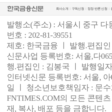
회사소개
구독신청
정정·반론 신청
발행소(주소) : 서울시 중구 
번호 : 202-81-39551
제호: 한국금융 ㅣ 발행.편집인 : 
신문사업 등록번호: 서울,다0655
행.편집인 : 김봉국 ㅣ 발행일자:
인터넷신문 등록번호: 서울, 아03
일 ㅣ 청소년보호책임자 : 문수
FNTIMES.COM의 모든 콘텐
재, 복사, 배포 등을 금합니다.