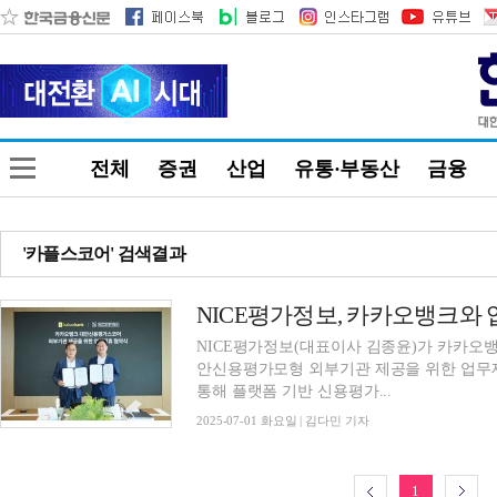
전체
증권
산업
유통·부동산
금융
'카플스코어' 검색결과
NICE평가정보(대표이사 김종윤)가 카카오뱅
안신용평가모형 외부기관 제공을 위한 업무제
통해 플랫폼 기반 신용평가...
2025-07-01 화요일 | 김다민 기자
1