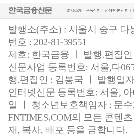
회사소개
구독신청
정정·반론 신청
발행소(주소) : 서울시 중구 
번호 : 202-81-39551
제호: 한국금융 ㅣ 발행.편집인 : 
신문사업 등록번호: 서울,다0655
행.편집인 : 김봉국 ㅣ 발행일자:
인터넷신문 등록번호: 서울, 아03
일 ㅣ 청소년보호책임자 : 문수
FNTIMES.COM의 모든 콘텐
재, 복사, 배포 등을 금합니다.