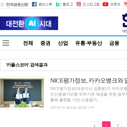
전체
증권
산업
유통·부동산
금융
'카플스코어' 검색결과
NICE평가정보(대표이사 김종윤)가 카카오뱅
안신용평가모형 외부기관 제공을 위한 업무제
통해 플랫폼 기반 신용평가...
2025-07-01 화요일 | 김다민 기자
1