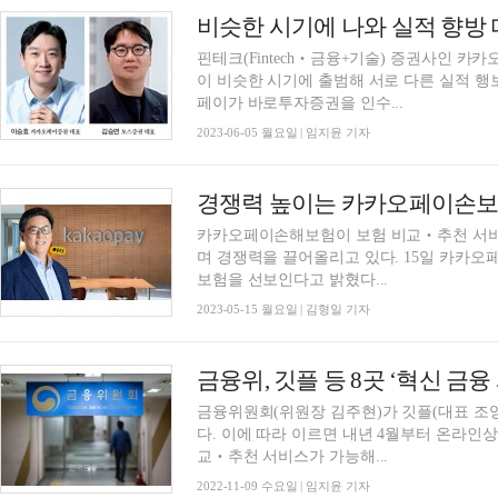
핀테크(Fintech‧금융+기술) 증권사인 카
이 비슷한 시기에 출범해 서로 다른 실적 행보
페이가 바로투자증권을 인수...
2023-06-05 월요일 | 임지윤 기자
카카오페이손해보험이 보험 비교‧추천 서비
며 경쟁력을 끌어올리고 있다. 15일 카카오페이손보는 이르면 이달 말 늦으면 내달 초 여행자
보험을 선보인다고 밝혔다...
2023-05-15 월요일 | 김형일 기자
금융위원회(위원장 김주현)가 깃플(대표 조영민
다. 이에 따라 이르면 내년 4월부터 온라인
교‧추천 서비스가 가능해...
2022-11-09 수요일 | 임지윤 기자