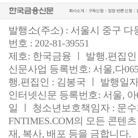
회사소개
구독신청
정정·반론 신청
발행소(주소) : 서울시 중구 
번호 : 202-81-39551
제호: 한국금융 ㅣ 발행.편집인 : 
신문사업 등록번호: 서울,다0655
행.편집인 : 김봉국 ㅣ 발행일자:
인터넷신문 등록번호: 서울, 아03
일 ㅣ 청소년보호책임자 : 문수
FNTIMES.COM의 모든 콘텐
재, 복사, 배포 등을 금합니다.