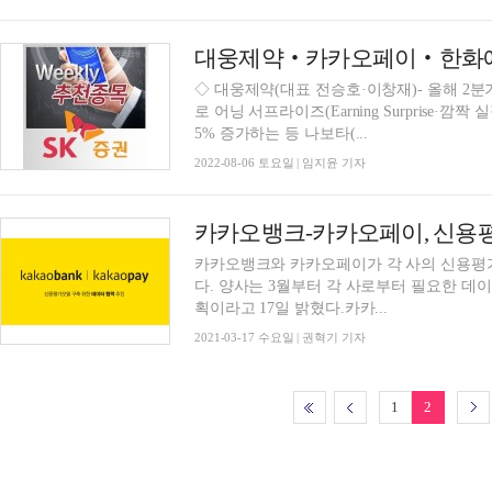
◇ 대웅제약(대표 전승호·이창재)- 올해 2분기
로 어닝 서프라이즈(Earning Surprise·깜
5% 증가하는 등 나보타(...
2022-08-06 토요일 | 임지윤 기자
카카오뱅크와 카카오페이가 각 사의 신용평가
다. 양사는 3월부터 각 사로부터 필요한 데
획이라고 17일 밝혔다.카카...
2021-03-17 수요일 | 권혁기 기자
1
2