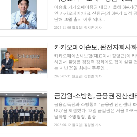
이승효 카카오페이증권 대표가 올해 3분기(7~
인 카카오페이(대표 신원근)의 3분기 실적 
난해 10월 출시 이후 역대...
2023-11-06 월요일 | 임지윤 기자
카카오페이손보, 완전자회사화
카카오페이손해보험(대표이사 장영근)이 카
하면서 플랫폼 경쟁력 강화에도 힘이 실릴 전망이다. 31일 보험업계에 따르
는 지난 29일 최대대주주인...
2023-07-31 월요일 | 김형일 기자
금감원-소방청, 금융권 전산센
금융감독원과 소방청이 ‘금융권 전산센터 화
OU)’을 체결했다. 12일 금감원은 서울 마포구 소재 우리금융상암센터에서 이복현 금감원장과
남화영 소방청장, 임종...
2023-06-12 월요일 | 김형일 기자