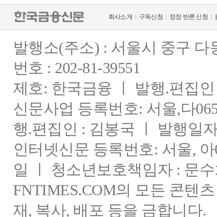
회사소개
구독신청
정정·반론 신청
발행소(주소) : 서울시 중구 
번호 : 202-81-39551
제호: 한국금융 ㅣ 발행.편집인 : 
신문사업 등록번호: 서울,다0655
행.편집인 : 김봉국 ㅣ 발행일자:
인터넷신문 등록번호: 서울, 아03
일 ㅣ 청소년보호책임자 : 문수
FNTIMES.COM의 모든 콘텐
재, 복사, 배포 등을 금합니다.