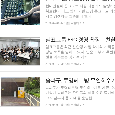
현대건설이 콘크리트 시공 과정에서 발생하는
확보했다. 나노 입자 기반 조강 콘크리트 
기술 경쟁력을 입증했다.현대...
2026-07-08 수요일 | 주현태 기자
삼표그룹 ESG 경영 확장…친
삼표그룹은 최근 친환경 사업 확대와 사회공헌
경영 보폭을 넓히고 있다. 단순 기부와 후원
원을 아우르는 장기적 가치...
2026-06-12 금요일 | 주현태 기자
송파구, 투명페트병 무인회수기
송파구가 투명페트병 무인회수기를 기존 10
나섰다.송파구는 주민들의 이용 수요 증가에
고 이달부터 총 20대를 운영한...
2026-06-01 월요일 | 주현태 기자