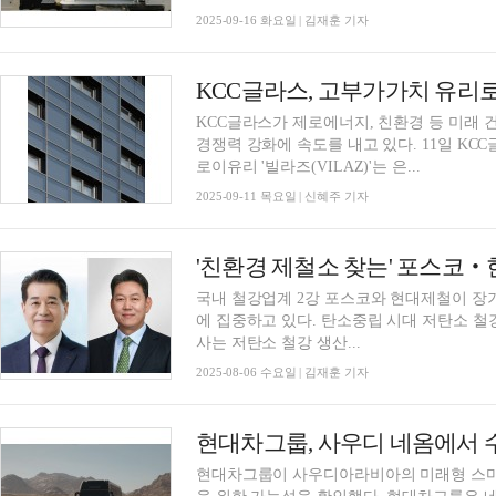
2025-09-16 화요일 | 김재훈 기자
KCC글라스, 고부가가치 유리로
KCC글라스가 제로에너지, 친환경 등 미래
경쟁력 강화에 속도를 내고 있다. 11일 K
로이유리 '빌라즈(VILAZ)'는 은...
2025-09-11 목요일 | 신혜주 기자
'친환경 제철소 찾는' 포스코‧
국내 철강업계 2강 포스코와 현대제철이 장
에 집중하고 있다. 탄소중립 시대 저탄소 철
사는 저탄소 철강 생산...
2025-08-06 수요일 | 김재훈 기자
현대차그룹, 사우디 네옴에서 
현대차그룹이 사우디아라비아의 미래형 스마트