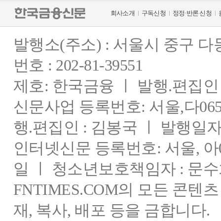
회사소개
구독신청
정정·반론 신청
발행소(주소) : 서울시 중구 
번호 : 202-81-39551
제호: 한국금융 ㅣ 발행.편집인 : 
신문사업 등록번호: 서울,다0655
행.편집인 : 김봉국 ㅣ 발행일자:
인터넷신문 등록번호: 서울, 아03
일 ㅣ 청소년보호책임자 : 문수
FNTIMES.COM의 모든 콘텐
재, 복사, 배포 등을 금합니다.