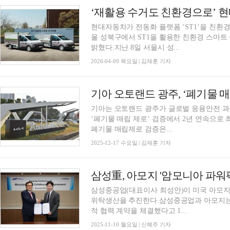
‘재활용 수거도 친환경으로’ 현대차
현대자동차가 전동화 플랫폼 ‘ST1’을 친환
울 성북구에서 ST1을 활용한 친환경 스마트
밝혔다.지난 8일 서울시 성...
2026-04-09 목요일 | 김재훈 기자
기아 오토랜드 광주, ‘폐기물 매
기아는 오토랜드 광주가 글로벌 응용안전 과학분야
‘폐기물 매립 제로’ 검증에서 2년 연속으로
폐기물 매립제로 검증은...
2025-12-17 수요일 | 김재훈 기자
삼성重, 아모지 '암모니아 파워팩
삼성중공업(대표이사 최성안)이 미국 아모지(A
위탁생산을 추진한다.삼성중공업과 아모지는
적 협력 계약을 체결했다고 1...
2025-11-10 월요일 | 신혜주 기자