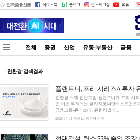
전체
증권
산업
유통·부동산
금융
'친환경' 검색결과
플랜트너, 프리 시리즈A 투자 
친환경 소재 전문기업 플랜트너가 프리 시리
면 이번 투자에는 쿨리지코너인베스트먼트가
금융그룹-큐네스티, 유한킴벌리...
2026-07-31 금요일 | 정진아 기자
현대건설, 탄소 55% 줄인 조