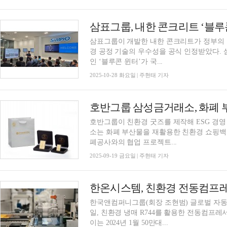
삼표그룹, 내한 콘크리트 ‘블루
삼표그룹이 개발한 내한 콘크리트가 정부의
경 공정 기술의 우수성을 공식 인정받았다. 삼표그룹(회장 정도원)은 자사 특수 콘크리트 제품
인 ‘블루콘 윈터’가 국...
2025-10-28 화요일 | 주현태 기자
호반그룹 삼성금거래소, 화폐 
호반그룹이 친환경 굿즈를 제작해 ESG 경영 실천을 이어간다. 
소는 화폐 부산물을 재활용한 친환경 쇼핑백을
폐공사와의 협업 프로젝트...
2025-09-19 금요일 | 주현태 기자
한온시스템, 친환경 전동컴프레서
한국앤컴퍼니그룹(회장 조현범) 글로벌 자동차
일, 친환경 냉매 R744를 활용한 전동컴프레
이는 2024년 1월 50만대...