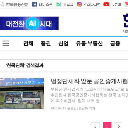
전체
증권
산업
유통·부동산
금융
'친목단체' 검색결과
부동산 중개업계의 ‘그들만의 네트워크’로 
추진된다.한국공인중개사협회는 전국 조직망
에 착수하면서, 업계 내부 권...
2026-04-13 월요일 | 조범형 기자
1