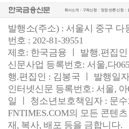
회사소개
구독신청
정정·반론 신청
발행소(주소) : 서울시 중구 
번호 : 202-81-39551
제호: 한국금융 ㅣ 발행.편집인 : 
신문사업 등록번호: 서울,다0655
행.편집인 : 김봉국 ㅣ 발행일자:
인터넷신문 등록번호: 서울, 아03
일 ㅣ 청소년보호책임자 : 문수
FNTIMES.COM의 모든 콘텐
재, 복사, 배포 등을 금합니다.