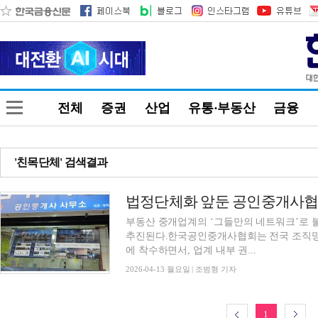
전체
증권
산업
유통·부동산
금융
'친목단체' 검색결과
부동산 중개업계의 ‘그들만의 네트워크’로 
추진된다.한국공인중개사협회는 전국 조직망
에 착수하면서, 업계 내부 권...
2026-04-13 월요일 | 조범형 기자
1