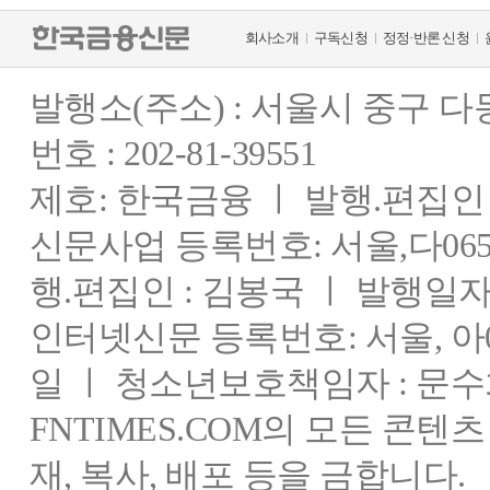
회사소개
구독신청
정정·반론 신청
발행소(주소) : 서울시 중구 
번호 : 202-81-39551
제호: 한국금융 ㅣ 발행.편집인 : 
신문사업 등록번호: 서울,다0655
행.편집인 : 김봉국 ㅣ 발행일자:
인터넷신문 등록번호: 서울, 아03
일 ㅣ 청소년보호책임자 : 문수
FNTIMES.COM의 모든 콘텐
재, 복사, 배포 등을 금합니다.