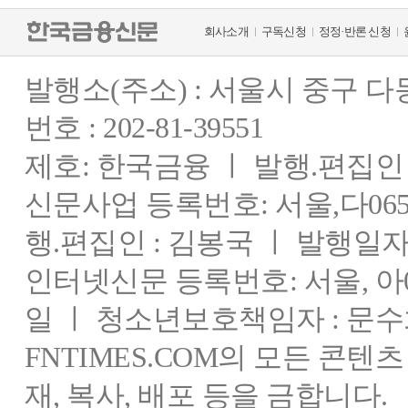
회사소개
구독신청
정정·반론 신청
발행소(주소) : 서울시 중구 
번호 : 202-81-39551
제호: 한국금융 ㅣ 발행.편집인 : 
신문사업 등록번호: 서울,다0655
행.편집인 : 김봉국 ㅣ 발행일자:
인터넷신문 등록번호: 서울, 아03
일 ㅣ 청소년보호책임자 : 문수
FNTIMES.COM의 모든 콘텐
재, 복사, 배포 등을 금합니다.