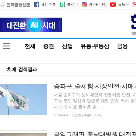
전체
증권
산업
유통·부동산
금융
'치매' 검색결과
서울 송파구가 생태체험과 전통시장 안전, 
구는 주민 일상과 맞닿은 체험·안전·복지 분
다.◇ 단지로 들어온 숲…...
2026-04-16 목요일 | 주현태 기자