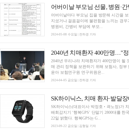
어버이날 부모님 선물, 병원·
어버이날마다 부모님 집을 방문해 시간을 보
지셨거나 걸음걸이에 불편함을 느끼는 경우가
병원비, 간병비 부담에 부모...
2024-05-08 수요일 | 전하경 기자
2040년 우리나라 치매환자가 400만명이 될 
매 관리 정책을 보완하기 위해 보험사, 정부
윤아 보험연구원 연구위원은...
2024-04-05 금요일 | 전하경 기자
SK하이닉스(대표이사 박정호‧곽노정)가 치
배회감지기 ‘행복GPS’ 단말기 2800대를
22일 밝혔다. 행복GPS는 G...
2023-09-22 금요일 | 김형일 기자