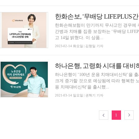
한화손보, '무배당 LIFEPLU
한화손해보험이 만기까지 무사고인 경우에 추
간병과 치매를 집중 보장하는 ‘무배당 LIF
고 14일 밝혔다. 이 상품...
2023-02-14 화요일 | 김형일 기자
하나은행이 ‘100년 운용 치매대비신탁’을
크게 증가할 것으로 예상됨에 따라 행복한 노후
용 치매대비신탁'을 출시했...
2021-03-14 일요일 | 권혁기 기자
1