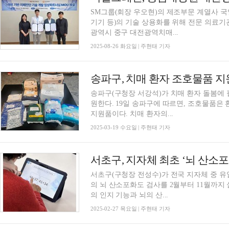
SM그룹(회장 우오현)의 제조부문 계열사 
기기 등)의 기술 상용화를 위해 전문 의료기관과 손을 맞잡았다. 
광역시 중구 대전광역치매...
2025-08-26 화요일 | 주현태 기자
송파구, 치매 환자 조호물품 
송파구(구청장 서강석)가 치매 환자 돌봄에
원한다. 19일 송파구에 따르면, 조호물품은 환자나 노약자의 일상생활을 돕기 위해 제공하는
지원품이다. 치매 환자의...
2025-03-19 수요일 | 주현태 기자
서초구(구청장 전성수)가 전국 지자체 중 유
의 뇌 산소포화도 검사를 2월부터 11월까지 실시한다고 밝혔다.
의 인지 기능과 뇌의 산...
2025-02-27 목요일 | 주현태 기자