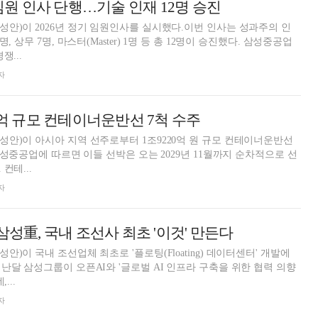
 임원 인사 단행…기술 인재 12명 승진
안)이 2026년 정기 임원인사를 실시했다.이번 인사는 성과주의 인
, 상무 7명, 마스터(Master) 1명 등 총 12명이 승진했다. 삼성중공업
쟁...
자
0억 규모 컨테이너운반선 7척 수주
안)이 아시아 지역 선주로부터 1조9220억 원 규모 컨테이너운반선
삼성중공업에 따르면 이들 선박은 오는 2029년 11월까지 순차적으로 선
컨테...
자
삼성重, 국내 조선사 최초 '이것' 만든다
)이 국내 조선업체 최초로 '플로팅(Floating) 데이터센터' 개발에
난달 삼성그룹이 오픈AI와 '글로벌 AI 인프라 구축을 위한 협력 의향
...
자