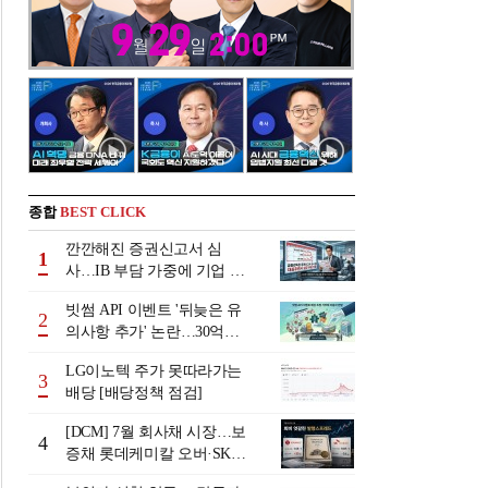
종합
BEST CLICK
깐깐해진 증권신고서 심
1
사…IB 부담 가중에 기업 자
금조달 '차질 우려'
빗썸 API 이벤트 '뒤늦은 유
2
의사항 추가' 논란…30억원
배상 조정 거부에 이용자 반
LG이노텍 주가 못따라가는
발
3
배당 [배당정책 점검]
[DCM] 7월 회사채 시장…보
4
증채 롯데케미칼 오버·SK에
코플랜트 언더 [7월 리뷰①]