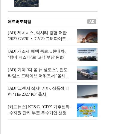
버려야 하는 곳'이라 묘사했다.
원칙으로 서다』를 펴냈다.정
오늘날 많은 이가 은퇴를 지옥
통 관료 출신으로 한국 금융의
이라 부르며 절망하지만, 김경
주요 변곡점마다 중요한 역할
애드버토리얼
록 고문은 새로운 시각을 제시
을 하고 금융 경영인으로서 큰
한다. 은퇴 후 60대를 전후한 1
족적을 남긴 김 전 회장이 후배
[AD] 제네시스, 럭셔리 경험 더한
0년의 과도기는 지옥이 아니라
세대에게 전하는 삶의 조언을
‘2027 GV70’‧‘GV70 그래파이트’
정화와 성장의 공간인 ‘은퇴연
담은 인생 노트다.『물처럼 흐
출시
옥(Purgatory)’이라는 것이다.
르고 원칙으로 서다』는 단순
[AD] 개소세 혜택 종료…현대차,
연옥은 고통스럽지만 끝이 있
한 자서전을 넘어, 실패를 두려
‘썸머 페스타’로 고객 부담 완화
으며, 준비를 통해 천국으로 나
워하지 않는 용기와 자신에 대
아갈 수 있는 희망의 장소라고
한 믿음이 어떻게 삶을 풍요롭
[AD] 기아 ‘디 올 뉴 셀토스’, 인도
말한
게 만드는지를 보여주는 지혜
타임스 드라이브 어워즈서 ‘올해의
의 보고로 평가된다.김용환 전
SUV’ 선정
회장은 “인생의 목표가 크더라
[AD]‘그랜저 잡자’ 기아, 상품성 더
도 조급해하지 말고 작은 것부
한 ‘The 2027 K8’ 출시
터 하나 하나 성취해 나가
라”고 조언한다. 뼈아픈 실패
[카드뉴스] KT&G, ‘CDP’ 기후변화
조차 성공의 뼈대가 된다는 긍
·수자원 관리 부문 우수기업 선정
정적인 마음으로