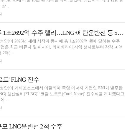
이후 9년 만에 매출 10조 원 시대를 다시 열었다. 영업이익 역시 12년 만
삼...
자
삼성重, 새해 벽두 1조2692억 수주 랠리…LNG·에탄운반선 등 5척 쓸어 담았다
)이 2026년 새해 시작과 동시에 총 1조2692억 원에 달하는 수주
업은 최근 버뮤다 및 아시아, 라이베리아 지역 선사로부터 각각 ▲액
척(...
자
트' FLNG 진수
성안)이 거제조선소에서 이탈리아 국영 에너지 기업인 ENI가 발주한
) 생산설비(FLNG)' '코랄 노르트(Coral Norte)' 진수식을 개최했다고
...
자
 규모 LNG운반선 2척 수주