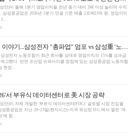
안)이 올해 1분기 영업이익을 전년 동기 대비 2배 이상 늘리며 수익
 삼성중공업은 2026년 1분기 연결 기준 매출 2조9023억 원, 영업이익
...
자
삼성그룹 두 노조 이야기...삼성전자 "총파업" 엄포 vs 삼성重 '노사 원팀' 자처
 삼성전자 노동조합이 최근 회사를 상대로 영업이익의 15%를 성과급
 예고했다. 반면 조선업 슈퍼사이클 정점에 있는 삼성중공업 노동자협
 현장...
자
2026'서 부유식 데이터센터로 美 시장 공략
안)이 자체 개발한 '부유식 데이터센터(FDC)' 글로벌 시장 진입을
성중공업은 지난 20~23일(현지시간) 미국 워싱턴 D.C.에서 열린 '데
'에 참...
자