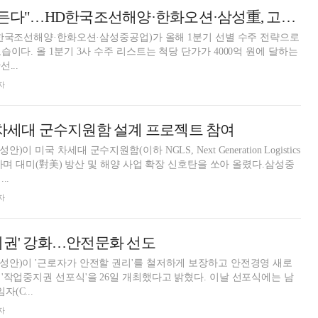
"돈 되는 배만 만든다"…HD한국조선해양·한화오션·삼성重, 고부가선 '골라 담기'
D한국조선해양·한화오션·삼성중공업)가 올해 1분기 선별 수주 전략으로
이다. 올 1분기 3사 수주 리스트는 척당 단가가 4000억 원에 달하는
...
자
 차세대 군수지원함 설계 프로젝트 참여
 미국 차세대 군수지원함(이하 NGLS, Next Generation Logistics
여하며 대미(對美) 방산 및 해양 사업 확장 신호탄을 쏘아 올렸다.삼성중
..
자
지권' 강화…안전문화 선도
안)이 '근로자가 안전할 권리'를 철저하게 보장하고 안전경영 새로
'작업중지권 선포식'을 26일 개최했다고 밝혔다. 이날 선포식에는 남
(C...
자