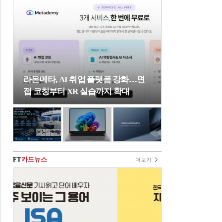
라온메타, AI 취업 플랫폼 강화…면
접 코칭부터 XR 실습까지 확대
FT
카드뉴스
더보기