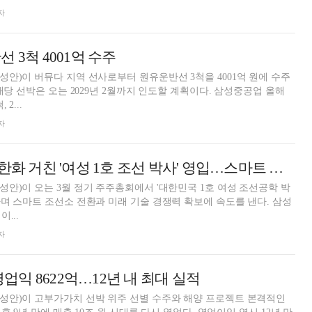
자
 3척 4001억 수주
안)이 버뮤다 지역 선사로부터 원유운반선 3척을 4001억 원에 수주
해당 선박은 오는 2029년 2월까지 인도할 계획이다. 삼성중공업 올해
2...
자
삼성重, HD현대·한화 거친 '여성 1호 조선 박사' 영입…스마트 조선소 박차
안)이 오는 3월 정기 주주총회에서 '대한민국 1호 여성 조선공학 박
며 스마트 조선소 전환과 미래 기술 경쟁력 확보에 속도를 낸다. 삼성
...
자
 영업익 8622억…12년 내 최대 실적
성안)이 고부가가치 선박 위주 선별 수주와 해양 프로젝트 본격적인