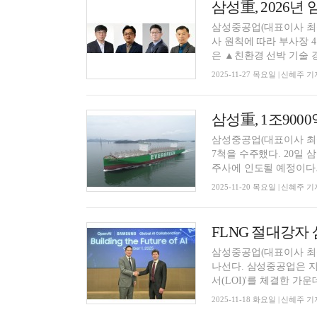
삼성重, 2026년
삼성중공업(대표이사 최성
사 원칙에 따라 부사장 4명
은 ▲친환경 선박 기술 경
2025-11-27 목요일 | 신혜주 기
삼성重, 1조900
삼성중공업(대표이사 최성
7척을 수주했다. 20일 
주사에 인도될 예정이다. 
2025-11-20 목요일 | 신혜주 기
FLNG 절대강자 
삼성중공업(대표이사 최성안
나선다. 삼성중공업은 지
서(LOI)'를 체결한 가운데,
2025-11-18 화요일 | 신혜주 기