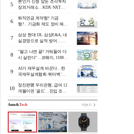
본인가 신청 앞둔 조각투자
5
장외거래소…KDX·NXT컨
소 막판 점검 ‘분주’
퇴직연금 계약형? 기금
6
형?…기금화 제도 정비 뭐길
래 [기금형 퇴직연금 추진
삼성·현대·DL·삼성E&A, 내
(상)]
7
실경영으로 실적 방어…미
래 먹거리 경쟁 본격화
“팔고 나면 끝? 거둬들여 다
8
시 살린다”…코웨이, 1188만
계정 업고 ESG 밸류업
AI가 재무설계 바꾼다…한
9
국재무설계협회·쿼터백 '베
러웰스'로 생태계 구축
정진완號 우리은행, 급여 12
10
개월이면 '골드'…진입 조건
낮춰 장기거래 락인 [은행권
머니무브 대응 전략]
Auto&
Tech
더보기