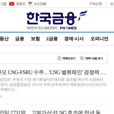
구독신청
로
부동산
금융
보험
2금융
경제·시사
오피니언
제목만보기
제목+내용 보기
삼성重, 4848억 규모 LNG-FSRU 수주…'LNG 밸류체인' 경쟁력 입증
안)이 부유식 저장·재기화설비(FSRU)로 글로벌 에너지 시장에서
있다. 삼성중공업은 아시아 지역 선주로부터 액화천연가스(LNG)-FS
수주했다고...
자
삼성重, 1분기 영업익 2731억…고부가선·FLNG 호조에 전년 동기比 122%↑