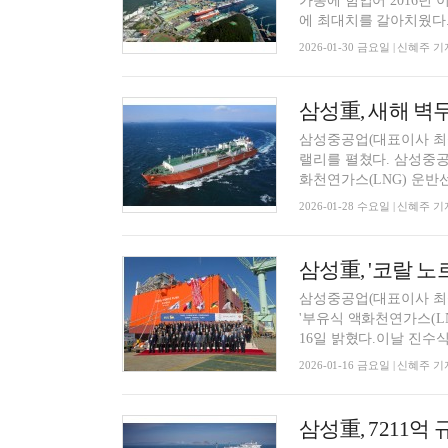
가동에 힘입어 2016년 
에 최대치를 갈아치웠다. 
2026-01-30 금요일 | 신혜주 기
삼성중공업(대표이사 최성안
랠리를 펼쳤다. 삼성중공
화천연가스(LNG) 운반선 2
2026-01-28 수요일 | 신혜주 기
삼성重, '코랄 노르
삼성중공업(대표이사 최
'부유식 액화천연가스(LNG
16일 밝혔다.이날 진수식에
2026-01-16 금요일 | 신혜주 기
삼성重, 7211억