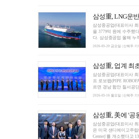
삼성重, LNG운반
삼성중공업(대표이사 최
을 3779억 원에 수주했
다. 삼성중공업 올해 누적 
2026-03-20 금요일 | 신혜주 기
삼성重, 업계 최
삼성중공업(대표이사 최성안
프 로보팹(PIPE ROB
르면 경남 함안 칠서공단에
2026-03-16 월요일 | 신혜주 기
삼성重, 美에 '
삼성중공업(대표이사 최
은 미국 샌디에이고주립대학교(
Center)'를 개소했다고 13