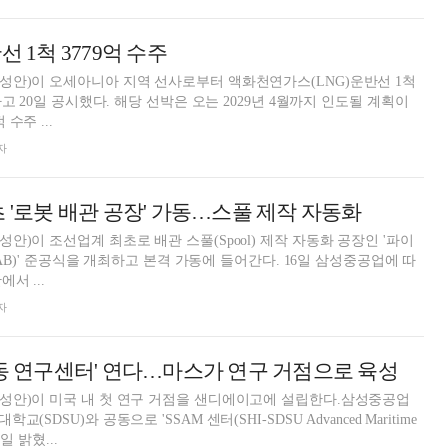
선 1척 3779억 수주
성안)이 오세아니아 지역 선사로부터 액화천연가스(LNG)운반선 1척
다고 20일 공시했다. 해당 선박은 오는 2029년 4월까지 인도될 계획이
수주 ...
자
초 '로봇 배관 공장' 가동…스풀 제작 자동화
)이 조선업계 최초로 배관 스풀(Spool) 제작 자동화 공장인 '파이
OFAB)' 준공식을 개최하고 본격 가동에 들어간다. 16일 삼성중공업에 따
서 ...
자
공동 연구센터' 연다…마스가 연구 거점으로 육성
성안)이 미국 내 첫 연구 거점을 샌디에이고에 설립한다.삼성중공업
SDSU)와 공동으로 'SSAM 센터(SHI-SDSU Advanced Maritime
일 밝혔...