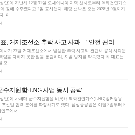
안)이 지난해 12월 31일 오세아니아 지역 선사로부터 액화천연가스
11억 원에 수주했다고 2일 공시했다. 해당 선박은 오는 2028년 9월까지
 이...
자
최성안 삼성重 대표, 거제조선소 추락 사고 사과…"안전 관리 책임 통감"
이사가 23일 거제조선소에서 발생한 추락 사고와 관련해 공식 사과문
 책임을 다하지 못한 점을 통감하며, 재발 방지를 약속했다.최 대표는
오...
자
 군수지원함·LNG 사업 동시 공략
성안)이 차세대 군수지원함을 비롯해 액화천연가스(LNG)벙커링용
 조선업 협력 분야를 확장하기로 했다. 삼성중공업은 이달 3일부터 5
언즈에서...
자