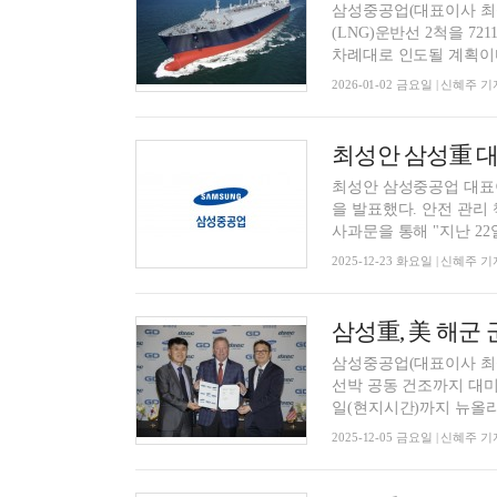
삼성중공업(대표이사 최성
(LNG)운반선 2척을 72
차례대로 인도될 계획이다.
2026-01-02 금요일 | 신혜주 기
최성안 삼성중공업 대표
을 발표했다. 안전 관리
사과문을 통해 "지난 22일 
2025-12-23 화요일 | 신혜주 기
삼성重, 美 해군
삼성중공업(대표이사 최
선박 공동 건조까지 대미
일(현지시간)까지 뉴올리
2025-12-05 금요일 | 신혜주 기