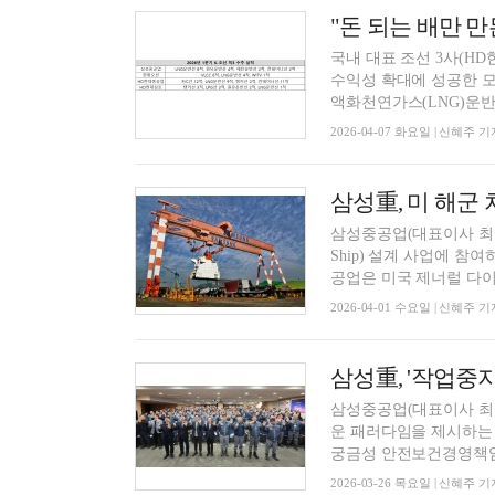
국내 대표 조선 3사(H
수익성 확대에 성공한 모습
액화천연가스(LNG)운반선
2026-04-07 화요일 | 신혜주 기
삼성重, 미 해군
삼성중공업(대표이사 최성안)이
Ship) 설계 사업에 참
공업은 미국 제너럴 다이.
2026-04-01 수요일 | 신혜주 기
삼성重, '작업중
삼성중공업(대표이사 최성
운 패러다임을 제시하는 
궁금성 안전보건경영책임자
2026-03-26 목요일 | 신혜주 기