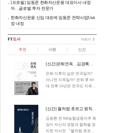
[프로필] 임동준 한화자산운용 대표이사 내정
자…글로벌 투자 전문가
한화자산운용 신임 대표에 임동준 전략사업Unit
장 내정
FT
도서
더보기
추천
서평
신간
[신간]은퇴연옥…김경록의 은퇴 후 삶의 나침반
은퇴 이후의 삶은 천국일까?
아니면 지옥일까? 은퇴 후 60
대 전후 10년은 천국도 지옥도
아닌 '연옥'이라 개념이 등장해
화제를 모으고 있다.투자 전문
가이자 은퇴연구소장으로서의
[신간] 물처럼 흐르고 원칙으로 서다…김용환의 통찰을 담다
은퇴 설계를 가이드해 온 김경
록 옵투스자산운용의 고문이
김용환 전 NH농협금융지주 회
신간 『은퇴연옥』을 내놓았
장이 자신의 경험과 철학을 정
다.단테는 지옥을 '모든 희망을
리한 자서전 『물처럼 흐르고