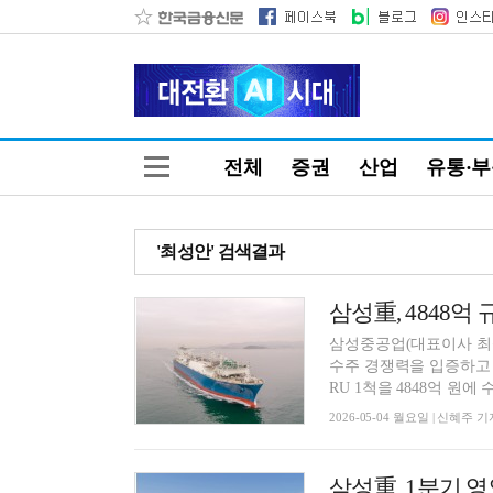
전체
증권
산업
유통·
'최성안' 검색결과
삼성중공업(대표이사 최성
수주 경쟁력을 입증하고 
RU 1척을 4848억 원에 
2026-05-04 월요일 | 신혜주 기