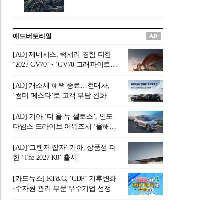
버려야 하는 곳'이라 묘사했다.
원칙으로 서다』를 펴냈다.정
오늘날 많은 이가 은퇴를 지옥
통 관료 출신으로 한국 금융의
이라 부르며 절망하지만, 김경
주요 변곡점마다 중요한 역할
애드버토리얼
록 고문은 새로운 시각을 제시
을 하고 금융 경영인으로서 큰
한다. 은퇴 후 60대를 전후한 1
족적을 남긴 김 전 회장이 후배
[AD] 제네시스, 럭셔리 경험 더한
0년의 과도기는 지옥이 아니라
세대에게 전하는 삶의 조언을
‘2027 GV70’‧‘GV70 그래파이트’
정화와 성장의 공간인 ‘은퇴연
담은 인생 노트다.『물처럼 흐
출시
옥(Purgatory)’이라는 것이다.
르고 원칙으로 서다』는 단순
[AD] 개소세 혜택 종료…현대차,
연옥은 고통스럽지만 끝이 있
한 자서전을 넘어, 실패를 두려
‘썸머 페스타’로 고객 부담 완화
으며, 준비를 통해 천국으로 나
워하지 않는 용기와 자신에 대
아갈 수 있는 희망의 장소라고
한 믿음이 어떻게 삶을 풍요롭
[AD] 기아 ‘디 올 뉴 셀토스’, 인도
말한
게 만드는지를 보여주는 지혜
타임스 드라이브 어워즈서 ‘올해의
의 보고로 평가된다.김용환 전
SUV’ 선정
회장은 “인생의 목표가 크더라
[AD]‘그랜저 잡자’ 기아, 상품성 더
도 조급해하지 말고 작은 것부
한 ‘The 2027 K8’ 출시
터 하나 하나 성취해 나가
라”고 조언한다. 뼈아픈 실패
[카드뉴스] KT&G, ‘CDP’ 기후변화
조차 성공의 뼈대가 된다는 긍
·수자원 관리 부문 우수기업 선정
정적인 마음으로