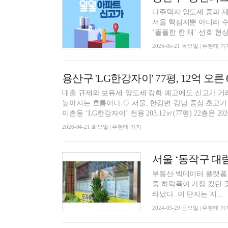
다주택자 양도세 중과 재
서울 핵심지뿐 아니라 
‘똘똘한 한 채’ 선호 현상.
2026-05-21 목요일 | 주현태 기
용산구 'LG한강자이' 77평, 12억 오른
대출 규제와 보유세·양도세 강화 예고에도 신고가 거
높아지는 흐름이다.◇ 서울, 한강변·강남 중심 초고
이촌동 ‘LG한강자이’ 전용 203.12㎡(77평) 22층은 2026
2026-04-21 화요일 | 주현태 기자
부동산 빅데이터 플랫폼 
중 하락폭이 가장 컸던 곳
타났다. 이 단지는 지...
2024-03-29 금요일 | 주현태 기