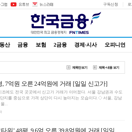
구독신청
로
부동산
금융
보험
2금융
경제·시사
오피니언
제목만보기
제목+내용 보기
평, 7억원 오른 24억원에 거래 [일일 신고가]
기조에도 전국 곳곳에서 신고가 거래가 이어졌다. 서울 강남권과 수도
축 단지를 중심으로 가격 상단이 다시 높아지는 모습이다.◇ 서울, 강남
...
자
용산구 ‘용산파크타워’ 48평, 9.6억 오른 39.8억원에 거래 [일일 신고가]