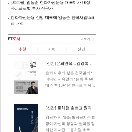
[프로필] 임동준 한화자산운용 대표이사 내정
자…글로벌 투자 전문가
한화자산운용 신임 대표에 임동준 전략사업Unit
장 내정
FT
도서
더보기
추천
서평
신간
[신간]은퇴연옥…김경록의 은퇴 후 삶의 나침반
은퇴 이후의 삶은 천국일까?
아니면 지옥일까? 은퇴 후 60
대 전후 10년은 천국도 지옥도
아닌 '연옥'이라 개념이 등장해
화제를 모으고 있다.투자 전문
가이자 은퇴연구소장으로서의
[신간] 물처럼 흐르고 원칙으로 서다…김용환의 통찰을 담다
은퇴 설계를 가이드해 온 김경
록 옵투스자산운용의 고문이
김용환 전 NH농협금융지주 회
신간 『은퇴연옥』을 내놓았
장이 자신의 경험과 철학을 정
다.단테는 지옥을 '모든 희망을
리한 자서전 『물처럼 흐르고