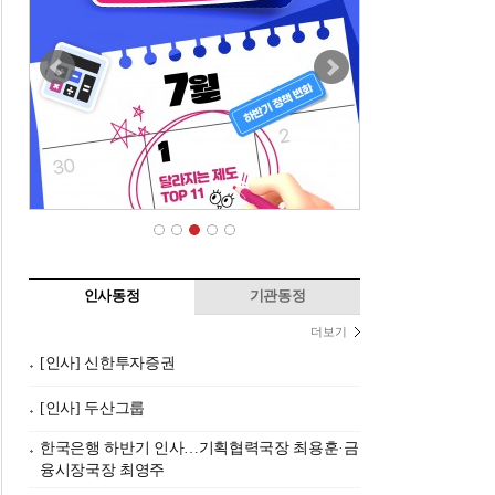
인사동정
기관동정
더보기
[인사] 신한투자증권
[인사] 두산그룹
한국은행 하반기 인사…기획협력국장 최용훈·금
융시장국장 최영주