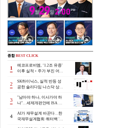
종합
BEST CLICK
에코프로비엠, ‘1.2조 유증’
1
이후 실적‧주가 부진 어쩌
나
SK하이닉스, 실적 반등 성
2
공한 솔리다임 나스닥 상장
검토
"남아야 하나, 이사가야 하
3
나"…세제개편안에 ISA 투
자자 셈법 복잡
AI가 재무설계 바꾼다…한
4
국재무설계협회·쿼터백 '베
러웰스'로 생태계 구축