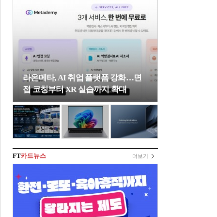
라온메타, AI 취업 플랫폼 강화…면
접 코칭부터 XR 실습까지 확대
FT
카드뉴스
더보기