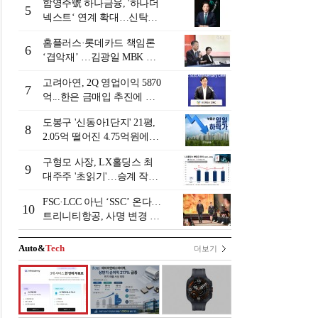
함영주號 하나금융, '하나더
5
넥스트‘ 연계 확대…신탁수
수료 2배 증가 효과 [금융 시
홈플러스·롯데카드 책임론
니어 비즈니스 돋보기]
6
‘겹악재’ …김광일 MBK 부
회장 부담 커지나
고려아연, 2Q 영업이익 5870
7
억...한은 금매입 추진에 주
가 상승세
도봉구 '신동아1단지' 21평,
8
2.05억 떨어진 4.75억원에
거래 [일일 하락가]
구형모 사장, LX홀딩스 최
9
대주주 '초읽기'…승계 작업
막바지?
FSC·LCC 아닌 ‘SSC’ 온다…
10
트리니티항공, 사명 변경 넘
어 사업모델 전환 선언
Auto&
Tech
더보기