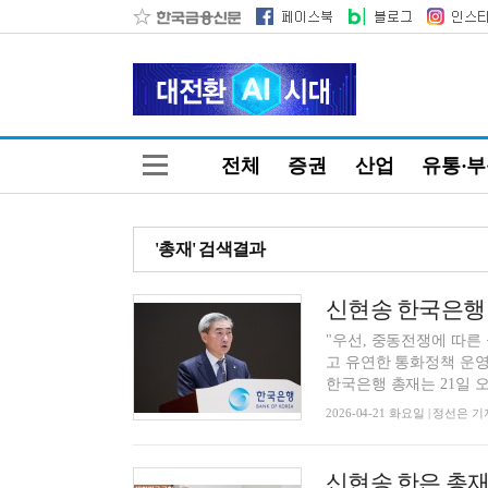
전체
증권
산업
유통·
'총재' 검색결과
"우선, 중동전쟁에 따른
고 유연한 통화정책 운
한국은행 총재는 21일 오전
2026-04-21 화요일 | 정선은 기
신현송 한은 총