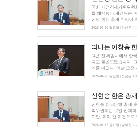
국회 재정경제기획위원회
를 채택했다.재경위는 이
신임 한은 총재 취임이 이
2026-04-20 월요일 | 정선은 기
"4년 전 취임사에서 한
자고 말씀드렸습니다. 그
기를 마쳤다. 이날 오전 서
2026-04-20 월요일 | 정선은 기
신현송 한은 총재
신현송 한국은행 총재 
획위원회는 17일 전체회
지만, 여야 간 이견으로 보
2026-04-17 금요일 | 방의진 기