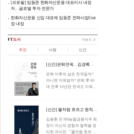
[프로필] 임동준 한화자산운용 대표이사 내정
자…글로벌 투자 전문가
한화자산운용 신임 대표에 임동준 전략사업Unit
장 내정
FT
도서
더보기
추천
서평
신간
[신간]은퇴연옥…김경록의 은퇴 후 삶의 나침반
은퇴 이후의 삶은 천국일까?
아니면 지옥일까? 은퇴 후 60
대 전후 10년은 천국도 지옥도
아닌 '연옥'이라 개념이 등장해
화제를 모으고 있다.투자 전문
가이자 은퇴연구소장으로서의
[신간] 물처럼 흐르고 원칙으로 서다…김용환의 통찰을 담다
은퇴 설계를 가이드해 온 김경
록 옵투스자산운용의 고문이
김용환 전 NH농협금융지주 회
신간 『은퇴연옥』을 내놓았
장이 자신의 경험과 철학을 정
다.단테는 지옥을 '모든 희망을
리한 자서전 『물처럼 흐르고