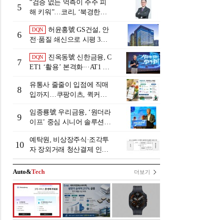
“검증 없는 억측이 주주 피
5
해 키워”…코리, ‘북경한미
미수채권 논란’ 정면 반박
허윤홍號 GS건설, 안
DQN
6
전·품질 쇄신으로 시평 3위
탈환
진옥동號 신한금융, C
DQN
7
ET1 ‘활용’ 본격화···AT1 늘
린 이유는 [Capital Quality Re
유통사 줄줄이 입점에 직매
view]
8
입까지…쿠팡이츠, 퀵커머
스 판 키운다
임종룡號 우리금융, ‘원더라
9
이프’ 중심 시니어 솔루션
확대…계열사 시너지 '관건'
예탁원, 비상장주식·조각투
[금융 시니어 비즈니스 돋보
10
자 장외거래 청산결제 인프
기]
라 구축 착수
Auto&
Tech
더보기