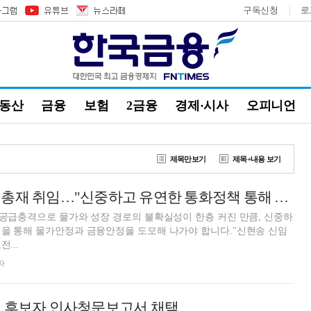
구독신청
로
부동산
금융
보험
2금융
경제·시사
오피니언
제목만보기
제목+내용 보기
신현송 한국은행 총재 취임…"신중하고 유연한 통화정책 통해 물가·금융안정"(종합)
 공급충격으로 물가와 성장 경로의 불확실성이 한층 커진 만큼, 신중하
영을 통해 물가안정과 금융안정을 도모해 나가야 합니다."신현송 신임
...
자
재 후보자 인사청문보고서 채택