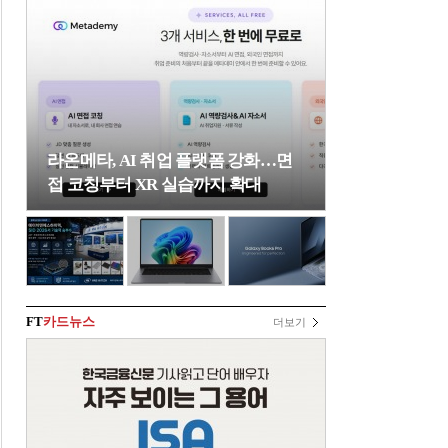
라온메타, AI 취업 플랫폼 강화…면
접 코칭부터 XR 실습까지 확대
FT
카드뉴스
더보기