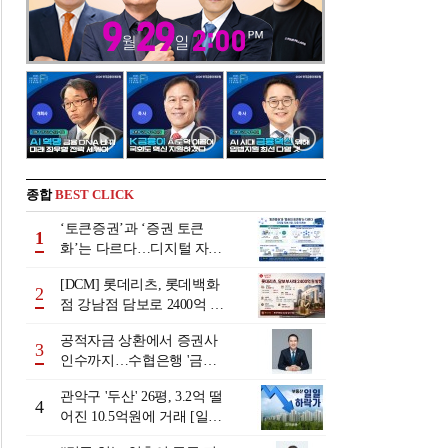
종합
BEST CLICK
‘토큰증권’과 ‘증권 토큰
1
화’는 다르다…디지털 자본
시장 다음 단계는
[DCM] 롯데리츠, 롯데백화
2
점 강남점 담보로 2400억 조
달…단기채 차환
공적자금 상환에서 증권사
3
인수까지…수협은행 '금융
그룹화' 25년 여정 [수협은
관악구 '두산' 26평, 3.2억 떨
행 금융그룹의 꿈①]
4
어진 10.5억원에 거래 [일일
하락가]