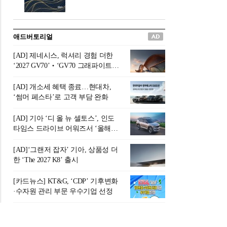
버려야 하는 곳'이라 묘사했다.
원칙으로 서다』를 펴냈다.정
오늘날 많은 이가 은퇴를 지옥
통 관료 출신으로 한국 금융의
이라 부르며 절망하지만, 김경
주요 변곡점마다 중요한 역할
애드버토리얼
록 고문은 새로운 시각을 제시
을 하고 금융 경영인으로서 큰
한다. 은퇴 후 60대를 전후한 1
족적을 남긴 김 전 회장이 후배
[AD] 제네시스, 럭셔리 경험 더한
0년의 과도기는 지옥이 아니라
세대에게 전하는 삶의 조언을
‘2027 GV70’‧‘GV70 그래파이트’
정화와 성장의 공간인 ‘은퇴연
담은 인생 노트다.『물처럼 흐
출시
옥(Purgatory)’이라는 것이다.
르고 원칙으로 서다』는 단순
[AD] 개소세 혜택 종료…현대차,
연옥은 고통스럽지만 끝이 있
한 자서전을 넘어, 실패를 두려
‘썸머 페스타’로 고객 부담 완화
으며, 준비를 통해 천국으로 나
워하지 않는 용기와 자신에 대
아갈 수 있는 희망의 장소라고
한 믿음이 어떻게 삶을 풍요롭
[AD] 기아 ‘디 올 뉴 셀토스’, 인도
말한
게 만드는지를 보여주는 지혜
타임스 드라이브 어워즈서 ‘올해의
의 보고로 평가된다.김용환 전
SUV’ 선정
회장은 “인생의 목표가 크더라
[AD]‘그랜저 잡자’ 기아, 상품성 더
도 조급해하지 말고 작은 것부
한 ‘The 2027 K8’ 출시
터 하나 하나 성취해 나가
라”고 조언한다. 뼈아픈 실패
[카드뉴스] KT&G, ‘CDP’ 기후변화
조차 성공의 뼈대가 된다는 긍
·수자원 관리 부문 우수기업 선정
정적인 마음으로