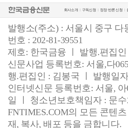
회사소개
구독신청
정정·반론 신청
발행소(주소) : 서울시 중구 
번호 : 202-81-39551
제호: 한국금융 ㅣ 발행.편집인 : 
신문사업 등록번호: 서울,다0655
행.편집인 : 김봉국 ㅣ 발행일자:
인터넷신문 등록번호: 서울, 아03
일 ㅣ 청소년보호책임자 : 문수
FNTIMES.COM의 모든 콘텐
재, 복사, 배포 등을 금합니다.