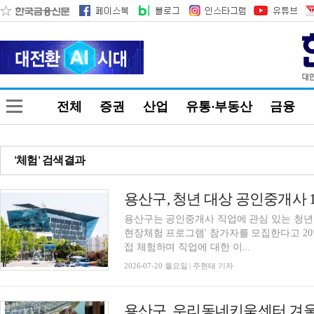
전체
증권
산업
유통·부동산
금융
'체험' 검색결과
용산구, 청년 대상 공인중개사 
용산구는 공인중개사 직업에 관심 있는 청년
현장체험 프로그램' 참가자를 모집한다고 2
접 체험하며 직업에 대한 이...
2026-07-20 월요일 | 주현태 기자