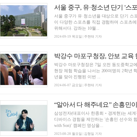
서울 중구, 유·청소년 단기 '스
서울 중구가 유·청소년을 대상으로 단기 스
이 다양한 스포츠를 직접 경험하며 스포츠에
위해서다. 강좌는 10월...
2024-09-19 목요일 | 주현태 기자
박강수 마포구청장, 안보 교육 
박강수 마포구청장은 7일 오전 동도중학교에
현장 체험 학습을 나서는 200여명의 2학년 학생을 격려했다. 호국보훈의
년을 맞아 진행된 이번 ...
2024-06-07 금요일 | 주현태 기자
“알아서 다 해주네요” 손흥민
삼성전자(대표이사 한종희‧경계현)는 세계
디바이스 경험을 제안하는 '손흥민 선수와 함께 하
with Son)' 캠페인 영상을...
2023-08-28 월요일 | 김형일 기자