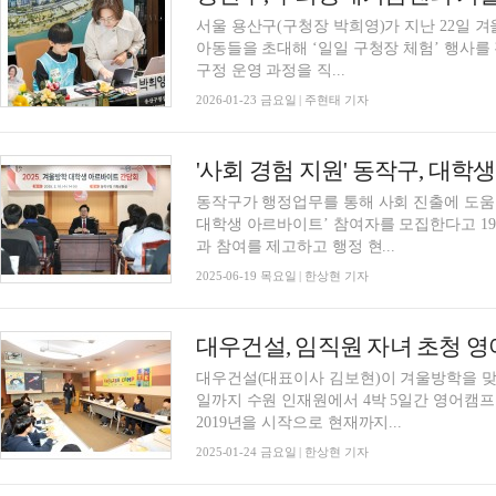
서울 용산구(구청장 박희영)가 지난 22일
아동들을 초대해 ‘일일 구청장 체험’ 행사를 진행했다. 이번 행사는 아이들
구정 운영 과정을 직...
2026-01-23 금요일 | 주현태 기자
'사회 경험 지원' 동작구, 대
동작구가 행정업무를 통해 사회 진출에 도움이
대학생 아르바이트’ 참여자를 모집한다고 19
과 참여를 제고하고 행정 현...
2025-06-19 목요일 | 한상현 기자
대우건설, 임직원 자녀 초청 
대우건설(대표이사 김보현)이 겨울방학을 맞이한
일까지 수원 인재원에서 4박 5일간 영어캠프
2019년을 시작으로 현재까지...
2025-01-24 금요일 | 한상현 기자