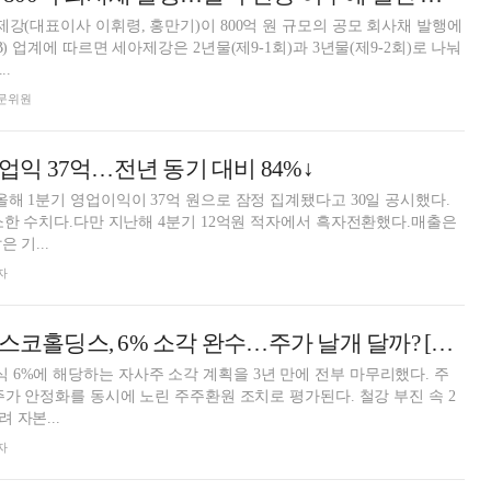
제강(대표이사 이휘령, 홍만기)이 800억 원 규모의 공모 회사채 발행에
B) 업계에 따르면 세아제강은 2년물(제9-1회)과 3년물(제9-2회)로 나눠
..
 전문위원
영업익 37억…전년 동기 대비 84%↓
올해 1분기 영업이익이 37억 원으로 잠정 집계됐다고 30일 공시했다.
감소한 수치다.다만 지난해 4분기 12억원 적자에서 흑자전환했다.매출은
 기...
자
“약속 지켰다” 포스코홀딩스, 6% 소각 완수…주가 날개 달까? [자사주 리포트]
6%에 해당하는 자사주 소각 계획을 3년 만에 전부 마무리했다. 주
 주가 안정화를 동시에 노린 주주환원 조치로 평가된다. 철강 부진 속 2
 자본...
자