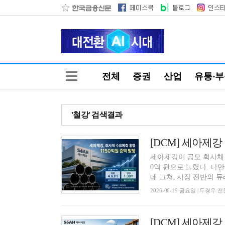
전체
증권
산업
유통·
'철강' 검색결과
세아제강이 공모 회사채 
0억 원으로 늘렸다. 다
데 그쳐, 시장 전반의 듀레
2026-06-19 금요일 | 두경우