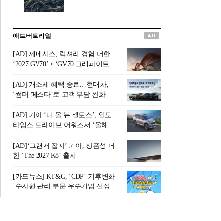
버려야 하는 곳'이라 묘사했다.
원칙으로 서다』를 펴냈다.정
오늘날 많은 이가 은퇴를 지옥
통 관료 출신으로 한국 금융의
이라 부르며 절망하지만, 김경
주요 변곡점마다 중요한 역할
애드버토리얼
록 고문은 새로운 시각을 제시
을 하고 금융 경영인으로서 큰
한다. 은퇴 후 60대를 전후한 1
족적을 남긴 김 전 회장이 후배
[AD] 제네시스, 럭셔리 경험 더한
0년의 과도기는 지옥이 아니라
세대에게 전하는 삶의 조언을
‘2027 GV70’‧‘GV70 그래파이트’
정화와 성장의 공간인 ‘은퇴연
담은 인생 노트다.『물처럼 흐
출시
옥(Purgatory)’이라는 것이다.
르고 원칙으로 서다』는 단순
[AD] 개소세 혜택 종료…현대차,
연옥은 고통스럽지만 끝이 있
한 자서전을 넘어, 실패를 두려
‘썸머 페스타’로 고객 부담 완화
으며, 준비를 통해 천국으로 나
워하지 않는 용기와 자신에 대
아갈 수 있는 희망의 장소라고
한 믿음이 어떻게 삶을 풍요롭
[AD] 기아 ‘디 올 뉴 셀토스’, 인도
말한
게 만드는지를 보여주는 지혜
타임스 드라이브 어워즈서 ‘올해의
의 보고로 평가된다.김용환 전
SUV’ 선정
회장은 “인생의 목표가 크더라
[AD]‘그랜저 잡자’ 기아, 상품성 더
도 조급해하지 말고 작은 것부
한 ‘The 2027 K8’ 출시
터 하나 하나 성취해 나가
라”고 조언한다. 뼈아픈 실패
[카드뉴스] KT&G, ‘CDP’ 기후변화
조차 성공의 뼈대가 된다는 긍
·수자원 관리 부문 우수기업 선정
정적인 마음으로