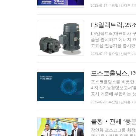
2025-09-17 수요일 | 김재훈 기
LS일렉트릭(대표이사 구
품을 출시하고 에너지 효
고효율 전동기를 출시했다고
2025-07-07 월요일 | 신혜주 기
포스코홀딩스, E
포스코홀딩스를 비롯한 포
4 지속가능경영보고서'를
공시 기준에 부합하는 생
2025-07-02 수요일 | 김재훈 기
불황‧관세 ‘동분
장인화 포스코그룹 회장 