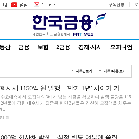
구독신청
로
부동산
금융
보험
2금융
경제·시사
오피니언
제목만보기
제목+내용 보기
[DCM] 세아제강 회사채 1150억 원 발행…'만기 1년' 차이가 가른 투심
수요예측에서 모집액의 3배가 넘는 자금을 확보하며 발행 물량을 115
만 2년물에 강한 매수세가 집중된 반면 3년물은 간신히 모집액을 채우는
...
 전문위원
[DCM] 세아제강, 800억 회사채 발행…실적 반등 여부에 쏠린 시선