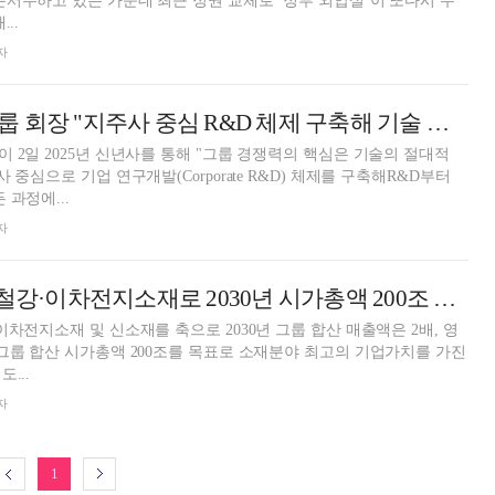
분서주하고 있는 가운데 최근 정권 교체로 ‘정부 외압설’이 또다시 수
..
자
장인화 포스코그룹 회장 "지주사 중심 R&D 체제 구축해 기술 개발 체계 고도화" [2025 신년사]
 2일 2025년 신년사를 통해 "그룹 경쟁력의 핵심은 기술의 절대적
 중심으로 기업 연구개발(Corporate R&D) 체제를 구축해R&D부터
 과정에...
자
포스코 장인화, "철강·이차전지소재로 2030년 시가총액 200조 목표"
차전지소재 및 신소재를 축으로 2030년 그룹 합산 매출액은 2배, 영
그룹 합산 시가총액 200조를 목표로 소재분야 최고의 기업가치를 가진
...
자
1