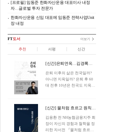
[프로필] 임동준 한화자산운용 대표이사 내정
자…글로벌 투자 전문가
한화자산운용 신임 대표에 임동준 전략사업Unit
장 내정
FT
도서
더보기
추천
서평
신간
[신간]은퇴연옥…김경록의 은퇴 후 삶의 나침반
은퇴 이후의 삶은 천국일까?
아니면 지옥일까? 은퇴 후 60
대 전후 10년은 천국도 지옥도
아닌 '연옥'이라 개념이 등장해
화제를 모으고 있다.투자 전문
가이자 은퇴연구소장으로서의
[신간] 물처럼 흐르고 원칙으로 서다…김용환의 통찰을 담다
은퇴 설계를 가이드해 온 김경
록 옵투스자산운용의 고문이
김용환 전 NH농협금융지주 회
신간 『은퇴연옥』을 내놓았
장이 자신의 경험과 철학을 정
다.단테는 지옥을 '모든 희망을
리한 자서전 『물처럼 흐르고