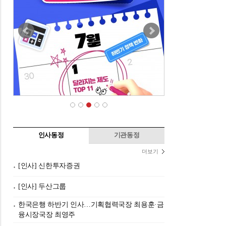
인사동정
기관동정
더보기
[인사] 신한투자증권
[인사] 두산그룹
한국은행 하반기 인사…기획협력국장 최용훈·금
융시장국장 최영주