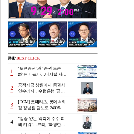
종합
BEST CLICK
‘토큰증권’과 ‘증권 토큰
1
화’는 다르다…디지털 자본
시장 다음 단계는
공적자금 상환에서 증권사
2
인수까지…수협은행 '금융
그룹화' 25년 여정 [수협은
[DCM] 롯데리츠, 롯데백화
행 금융그룹의 꿈①]
3
점 강남점 담보로 2400억 조
달…단기채 차환
“검증 없는 억측이 주주 피
4
해 키워”…코리, ‘북경한미
미수채권 논란’ 정면 반박