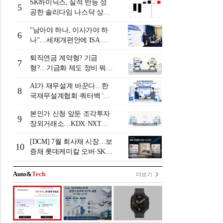
SK하이닉스, 실적 반등 성
5
공한 솔리다임 나스닥 상장
검토
"남아야 하나, 이사가야 하
6
나"…세제개편안에 ISA 투
자자 셈법 복잡
퇴직연금 계약형? 기금
7
형?…기금화 제도 정비 뭐길
래 [기금형 퇴직연금 추진
AI가 재무설계 바꾼다…한
(상)]
8
국재무설계협회·쿼터백 '베
러웰스'로 생태계 구축
본인가 신청 앞둔 조각투자
9
장외거래소…KDX·NXT컨
소 막판 점검 ‘분주’
[DCM] 7월 회사채 시장…보
10
증채 롯데케미칼 오버·SK에
코플랜트 언더 [7월 리뷰①]
Auto&
Tech
더보기