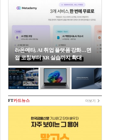
라온메타, AI 취업 플랫폼 강화…면
접 코칭부터 XR 실습까지 확대
FT
카드뉴스
더보기