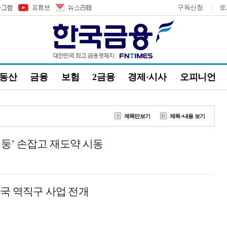
구독신청
로
부동산
금융
보험
2금융
경제·시사
오피니언
제목만보기
제목+내용 보기
 징둥’ 손잡고 재도약 시동
.중국 역직구 사업 전개