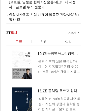
[프로필] 임동준 한화자산운용 대표이사 내정
자…글로벌 투자 전문가
한화자산운용 신임 대표에 임동준 전략사업Unit
장 내정
FT
도서
더보기
추천
서평
신간
[신간]은퇴연옥…김경록의 은퇴 후 삶의 나침반
은퇴 이후의 삶은 천국일까?
아니면 지옥일까? 은퇴 후 60
대 전후 10년은 천국도 지옥도
아닌 '연옥'이라 개념이 등장해
화제를 모으고 있다.투자 전문
가이자 은퇴연구소장으로서의
[신간] 물처럼 흐르고 원칙으로 서다…김용환의 통찰을 담다
은퇴 설계를 가이드해 온 김경
록 옵투스자산운용의 고문이
김용환 전 NH농협금융지주 회
신간 『은퇴연옥』을 내놓았
장이 자신의 경험과 철학을 정
다.단테는 지옥을 '모든 희망을
리한 자서전 『물처럼 흐르고