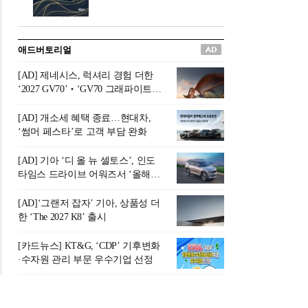
버려야 하는 곳'이라 묘사했다.
원칙으로 서다』를 펴냈다.정
오늘날 많은 이가 은퇴를 지옥
통 관료 출신으로 한국 금융의
이라 부르며 절망하지만, 김경
주요 변곡점마다 중요한 역할
애드버토리얼
록 고문은 새로운 시각을 제시
을 하고 금융 경영인으로서 큰
한다. 은퇴 후 60대를 전후한 1
족적을 남긴 김 전 회장이 후배
[AD] 제네시스, 럭셔리 경험 더한
0년의 과도기는 지옥이 아니라
세대에게 전하는 삶의 조언을
‘2027 GV70’‧‘GV70 그래파이트’
정화와 성장의 공간인 ‘은퇴연
담은 인생 노트다.『물처럼 흐
출시
옥(Purgatory)’이라는 것이다.
르고 원칙으로 서다』는 단순
[AD] 개소세 혜택 종료…현대차,
연옥은 고통스럽지만 끝이 있
한 자서전을 넘어, 실패를 두려
‘썸머 페스타’로 고객 부담 완화
으며, 준비를 통해 천국으로 나
워하지 않는 용기와 자신에 대
아갈 수 있는 희망의 장소라고
한 믿음이 어떻게 삶을 풍요롭
[AD] 기아 ‘디 올 뉴 셀토스’, 인도
말한
게 만드는지를 보여주는 지혜
타임스 드라이브 어워즈서 ‘올해의
의 보고로 평가된다.김용환 전
SUV’ 선정
회장은 “인생의 목표가 크더라
[AD]‘그랜저 잡자’ 기아, 상품성 더
도 조급해하지 말고 작은 것부
한 ‘The 2027 K8’ 출시
터 하나 하나 성취해 나가
라”고 조언한다. 뼈아픈 실패
[카드뉴스] KT&G, ‘CDP’ 기후변화
조차 성공의 뼈대가 된다는 긍
·수자원 관리 부문 우수기업 선정
정적인 마음으로