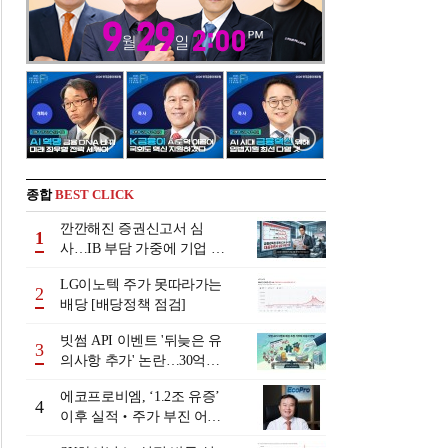
종합
BEST CLICK
깐깐해진 증권신고서 심
1
사…IB 부담 가중에 기업 자
금조달 '차질 우려'
LG이노텍 주가 못따라가는
2
배당 [배당정책 점검]
빗썸 API 이벤트 '뒤늦은 유
3
의사항 추가' 논란…30억원
배상 조정 거부에 이용자 반
에코프로비엠, ‘1.2조 유증’
발
4
이후 실적‧주가 부진 어쩌
나