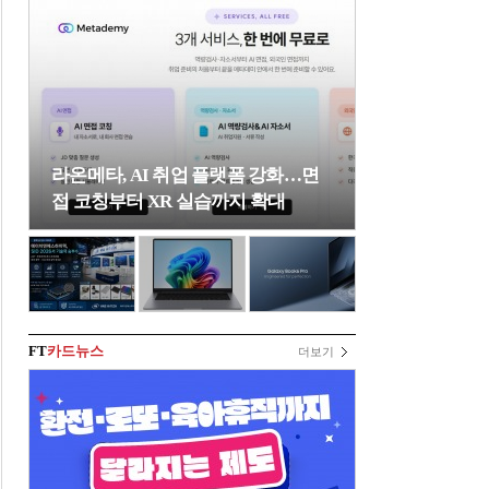
라온메타, AI 취업 플랫폼 강화…면
접 코칭부터 XR 실습까지 확대
FT
카드뉴스
더보기