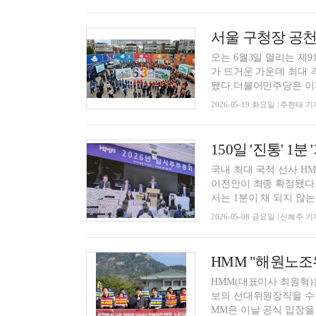
서울 구청장 공천 
오는 6월3일 열리는 제
가 뜨거운 가운데 최대 
됐다.더불어민주당은 이재명
2026-05-19 화요일 | 주현태 기
150일 '진통' 1
국내 최대 국적 선사 H
이전안이 최종 확정됐다.
서는 1분이 채 되지 않는 
2026-05-08 금요일 | 신혜주 기
HMM "해원노조
HMM(대표이사 최원혁
보의 선대위원장직을 수락
MM은 이날 공식 입장을 통