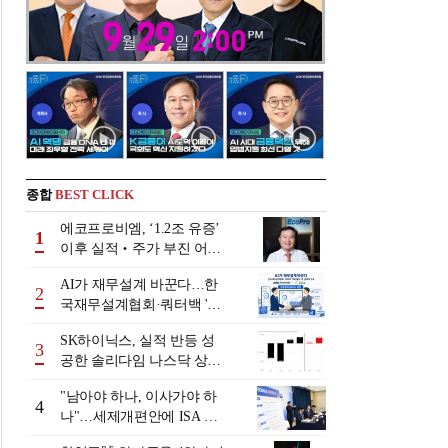
종합
BEST CLICK
에코프로비엠, ‘1.2조 유증’
1
이후 실적‧주가 부진 어쩌
나
AI가 재무설계 바꾼다…한
2
국재무설계협회·쿼터백 '베
러웰스'로 생태계 구축
SK하이닉스, 실적 반등 성
3
공한 솔리다임 나스닥 상장
검토
"남아야 하나, 이사가야 하
4
나"…세제개편안에 ISA 투
자자 셈법 복잡