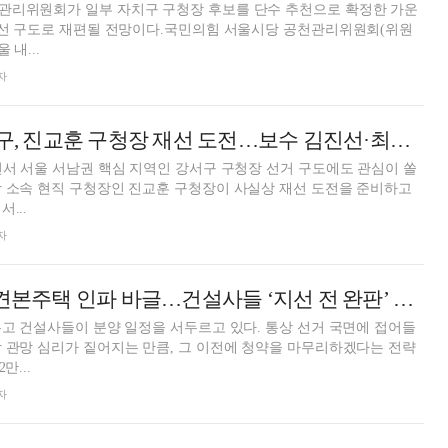
관리위원회가 일부 자치구 구청장 후보를 단수 추천으로 확정한 가운
 경선 구도로 재편될 전망이다.국민의힘 서울시당 공천관리위원회(위원
 내...
자
‘진보 강세’ 강서구, 진교훈 구청장 재선 도전…보수 김진선·최진혁 반격[6·3지방선거]
면서 서울 서남권 핵심 지역인 강서구 구청장 선거 구도에도 관심이 쏠
 소속 현직 구청장인 진교훈 구청장이 사실상 재선 도전을 준비하고
...
자
‘봄분양' 앞두고 견본주택 인파 바글…건설사들 ‘지선 전 완판’ 노린다
두고 건설사들이 분양 일정을 서두르고 있다. 통상 선거 국면에 접어들
 관망 심리가 짙어지는 만큼, 그 이전에 청약을 마무리하겠다는 전략
만...
자