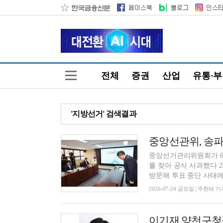
전체
증권
산업
유통·
'지방선거' 검색결과
중앙선관위, 송파구
중앙선거관리위원회가 6·
를 찾아 공식 사과했다.
방문해 투표 중단 사태에 
2026-07-24 금요일 | 주현태 기