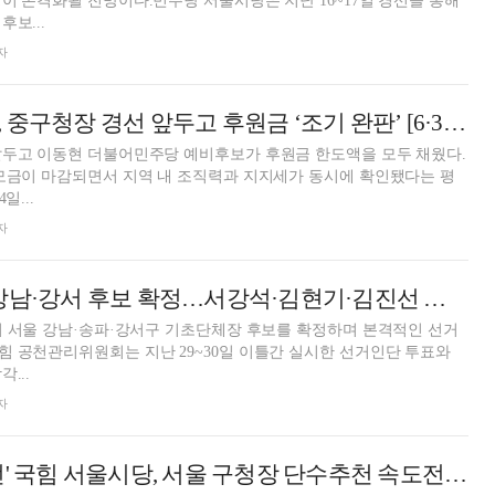
이 본격화될 전망이다.민주당 서울시당은 지난 16~17일 경선을 통해
보...
자
이동현 예비후보, 중구청장 경선 앞두고 후원금 ‘조기 완판’ [6·3 지방선거]
앞두고 이동현 더불어민주당 예비후보가 후원금 한도액을 모두 채웠다.
모금이 마감되면서 지역 내 조직력과 지지세가 동시에 확인됐다는 평
일...
자
국민의힘, 송파·강남·강서 후보 확정…서강석·김현기·김진선 공천 [6·3 지방선거]
거 서울 강남·송파·강서구 기초단체장 후보를 확정하며 본격적인 선거
 공천관리위원회는 지난 29~30일 이틀간 실시한 선거인단 투표와
...
자
'검증된 인물 우선' 국힘 서울시당, 서울 구청장 단수추천 속도전[6·3지방선거]