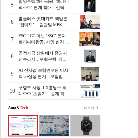
함영주號 하나금융, '하나더
5
넥스트‘ 연계 확대…신탁수
수료 2배 증가 효과 [금융 시
홈플러스·롯데카드 책임론
니어 비즈니스 돋보기]
6
‘겹악재’ …김광일 MBK 부
회장 부담 커지나
FSC·LCC 아닌 ‘SSC’ 온다…
7
트리니티항공, 사명 변경 넘
어 사업모델 전환 선언
공적자금 상환에서 증권사
8
인수까지…수협은행 '금융
그룹화' 25년 여정 [수협은
AI 신사업 보험연수원 이사
행 금융그룹의 꿈①]
9
회 사실상 연기…보험업계
"사업 타당성 검증 부족"
구형모 사장, LX홀딩스 최
[보험연수원 AI사업 논란]
10
대주주 '초읽기'…승계 작업
막바지?
Auto&
Tech
더보기