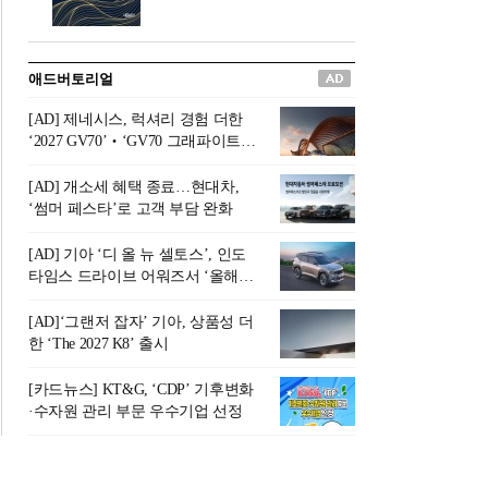
버려야 하는 곳'이라 묘사했다.
원칙으로 서다』를 펴냈다.정
오늘날 많은 이가 은퇴를 지옥
통 관료 출신으로 한국 금융의
이라 부르며 절망하지만, 김경
주요 변곡점마다 중요한 역할
애드버토리얼
록 고문은 새로운 시각을 제시
을 하고 금융 경영인으로서 큰
한다. 은퇴 후 60대를 전후한 1
족적을 남긴 김 전 회장이 후배
[AD] 제네시스, 럭셔리 경험 더한
0년의 과도기는 지옥이 아니라
세대에게 전하는 삶의 조언을
‘2027 GV70’‧‘GV70 그래파이트’
정화와 성장의 공간인 ‘은퇴연
담은 인생 노트다.『물처럼 흐
출시
옥(Purgatory)’이라는 것이다.
르고 원칙으로 서다』는 단순
[AD] 개소세 혜택 종료…현대차,
연옥은 고통스럽지만 끝이 있
한 자서전을 넘어, 실패를 두려
‘썸머 페스타’로 고객 부담 완화
으며, 준비를 통해 천국으로 나
워하지 않는 용기와 자신에 대
아갈 수 있는 희망의 장소라고
한 믿음이 어떻게 삶을 풍요롭
[AD] 기아 ‘디 올 뉴 셀토스’, 인도
말한
게 만드는지를 보여주는 지혜
타임스 드라이브 어워즈서 ‘올해의
의 보고로 평가된다.김용환 전
SUV’ 선정
회장은 “인생의 목표가 크더라
[AD]‘그랜저 잡자’ 기아, 상품성 더
도 조급해하지 말고 작은 것부
한 ‘The 2027 K8’ 출시
터 하나 하나 성취해 나가
라”고 조언한다. 뼈아픈 실패
[카드뉴스] KT&G, ‘CDP’ 기후변화
조차 성공의 뼈대가 된다는 긍
·수자원 관리 부문 우수기업 선정
정적인 마음으로