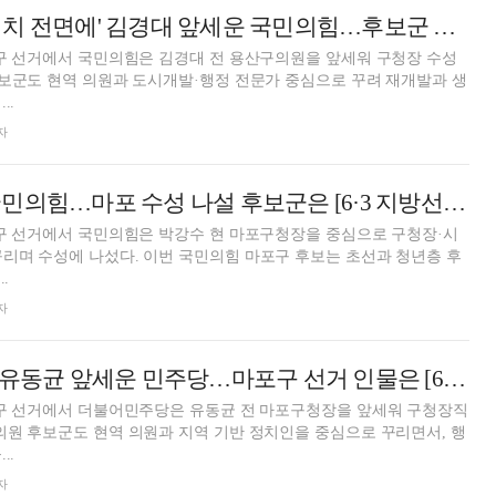
'도시개발·생활정치 전면에' 김경대 앞세운 국민의힘…후보군 살펴보니 [6·3 지방선거]
산구 선거에서 국민의힘은 김경대 전 용산구의원을 앞세워 구청장 수성
후보군도 현역 의원과 도시개발·행정 전문가 중심으로 꾸려 재개발과 생
..
자
박강수 앞세운 국민의힘…마포 수성 나설 후보군은 [6·3 지방선거]
포구 선거에서 국민의힘은 박강수 현 마포구청장을 중심으로 구청장·시
리며 수성에 나섰다. 이번 국민의힘 마포구 후보는 초선과 청년층 후
.
자
“재탈환 노린다” 유동균 앞세운 민주당…마포구 선거 인물은 [6·3 지방선거]
포구 선거에서 더불어민주당은 유동균 전 마포구청장을 앞세워 구청장직
의원 후보군도 현역 의원과 지역 기반 정치인을 중심으로 꾸리면서, 행
..
자