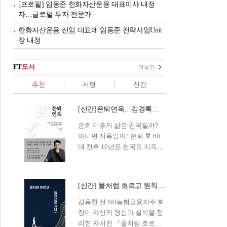
[프로필] 임동준 한화자산운용 대표이사 내정
자…글로벌 투자 전문가
한화자산운용 신임 대표에 임동준 전략사업Unit
장 내정
FT
도서
더보기
추천
서평
신간
[신간]은퇴연옥…김경록의 은퇴 후 삶의 나침반
은퇴 이후의 삶은 천국일까?
아니면 지옥일까? 은퇴 후 60
대 전후 10년은 천국도 지옥도
아닌 '연옥'이라 개념이 등장해
화제를 모으고 있다.투자 전문
가이자 은퇴연구소장으로서의
[신간] 물처럼 흐르고 원칙으로 서다…김용환의 통찰을 담다
은퇴 설계를 가이드해 온 김경
록 옵투스자산운용의 고문이
김용환 전 NH농협금융지주 회
신간 『은퇴연옥』을 내놓았
장이 자신의 경험과 철학을 정
다.단테는 지옥을 '모든 희망을
리한 자서전 『물처럼 흐르고