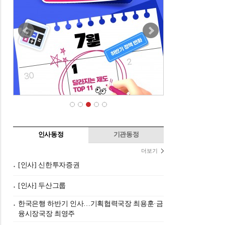
인사동정
기관동정
더보기
[인사] 신한투자증권
[인사] 두산그룹
한국은행 하반기 인사…기획협력국장 최용훈·금
융시장국장 최영주