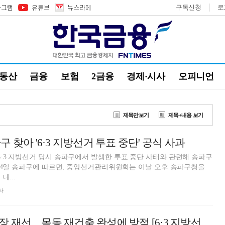
구독신청
로
부동산
금융
보험
2금융
경제·시사
오피니언
제목만보기
제목+내용 보기
 찾아 '6·3 지방선거 투표 중단' 공식 사과
3 지방선거 당시 송파구에서 발생한 투표 중단 사태와 관련해 송파구
24일 송파구에 따르면, 중앙선거관리위원회는 이날 오후 송파구청을
대...
자
이기재 양천구청장 재선…목동 재건축 완성에 방점 [6·3 지방선거]