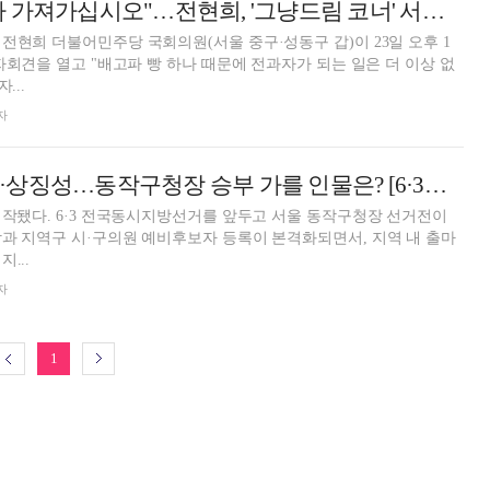
"배고프면 아무나 가져가십시오"…전현희, '그냥드림 코너' 서울 전역 확대 선언
전현희 더불어민주당 국회의원(서울 중구·성동구 갑)이 23일 오후 1
기자회견을 열고 "배고파 빵 하나 때문에 전과자가 되는 일은 더 이상 없
...
자
조직력·행정경험·상징성…동작구청장 승부 가를 인물은? [6·3지방선거]
시작됐다. 6·3 전국동시지방선거를 앞두고 서울 동작구청장 선거전이
과 지역구 시·구의원 예비후보자 등록이 본격화되면서, 지역 내 출마
...
자
1