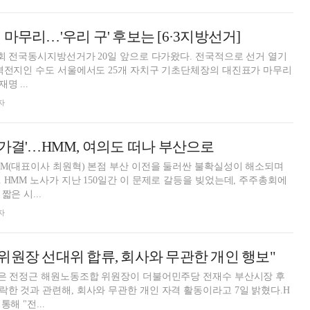
마무리…'우리 구' 후보는 [6·3지방선거]
9회 전국동시지방선거가 20일 앞으로 다가왔다. 전국적으로 선거 열기
격전지인 수도 서울에서도 25개 자치구 기초단체장의 대진표가 마무리
 ...
자
분 '가결'…HMM, 여의도 떠나 부산으로
MM(대표이사 최원혁) 본점 부산 이전을 둘러싼 불확실성이 해소되며
 HMM 노사가 지난 150일간 이 문제로 갈등을 빚었는데, 주주총회에
짧은 시...
자
위원장 선대위 합류, 회사와 무관한 개인 행보"
)은 전정근 해원노동조합 위원장이 더불어민주당 전재수 부산시장 후
한 것과 관련해, 회사와 무관한 개인 자격 활동이라고 7일 밝혔다.H
해 "전...